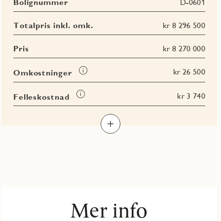
Bolignummer
D-0601
Totalpris inkl. omk.
kr 8 296 500
Pris
kr 8 270 000
Les
kr 26 500
Omkostninger
mer
om
Les
kr 3 740
Felleskostnad
Omkostninger
mer
Les
Les
Les
om
Les
mer
mer
mer
Felleskostnad
mer
om
om
om
om
BRA-
BRA-
BRA
Terrasse-
i
e
totalt
og
balkongareal
(TBA)
Mer info