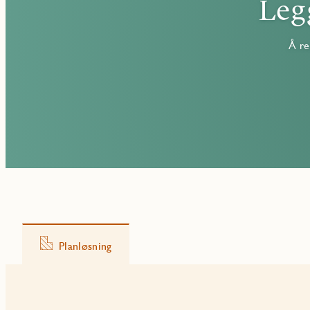
Leg
Å re
Planløsning