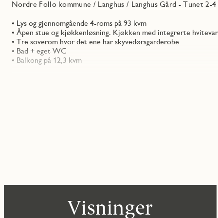
Nordre Follo kommune
/
Langhus
/
Langhus Gård - Tunet 2-4
• Lys og gjennomgående 4-roms på 93 kvm
• Åpen stue og kjøkkenløsning. Kjøkken med integrerte hviteva
• Tre soverom hvor det ene har skyvedørsgarderobe
• Bad + eget WC
• Balkong på 12,3 kvm
Visninger