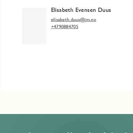
Elisabeth Evensen Duus
elisabeth.duus@jm.no
+4790884705