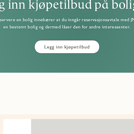
g inn kjøpetilbud på boli
servere en bolig innebærer at du inngår reservasjonsavtale med J
en bestemt bolig og dermed låser den for andre interessenter.
Legg inn kjøpetilbud