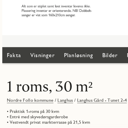
Fakta
Visninger
Planløsning
Bilder
1 roms, 30 m²
Nordre Follo kommune
/
Langhus
/
Langhus Gård - Tunet 2-4
• Praktisk 1-roms på 30 kvm
• Entré med skyvedørsgarderobe
• Vestvendt privat markterrasse på 21,5 kvm