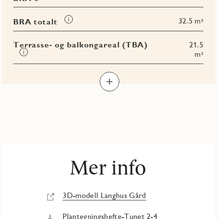
mer
i
om
Les
32.5 m²
BRA totalt
BRA-
mer
e
om
Terrasse- og balkongareal (TBA)
21.5
BRA
Les
m²
totalt
mer
om
Terrasse-
og
balkongareal
(TBA)
Mer info
3D-modell Langhus Gård
Plantegningshefte-Tunet 2-4