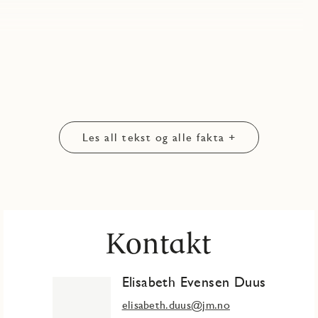
Les all tekst og alle fakta +
Kontakt
Elisabeth Evensen Duus
elisabeth.duus@jm.no