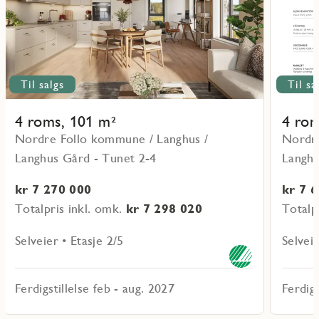
Til salgs
Til sa
4 roms, 101 m²
4 rom
Nordre Follo kommune / Langhus /
Nordre
Langhus Gård - Tunet 2-4
Langhu
kr 7 270 000
kr 7 
Totalpris inkl. omk.
kr 7 298 020
Totalp
Selveier • Etasje 2/5
Selveie
Ferdigstillelse feb - aug. 2027
Ferdigs