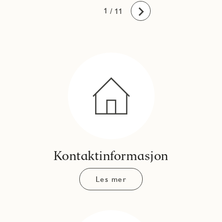
10
11
1
2
3
4
5
6
7
8
9
/ 11
Fremover
Kontaktinformasjon
Les mer