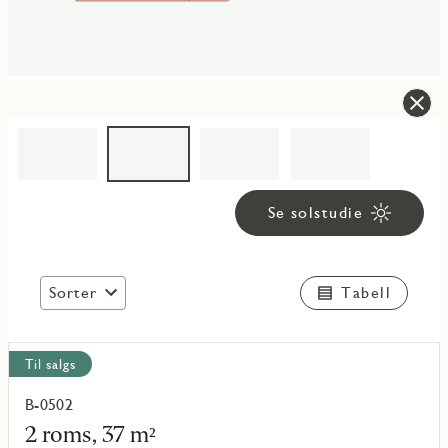
Se solstudie
Sorter
Tabell
Vis
Til salgs
alle
objekt
B-0502
Les
mer
2 roms, 37 m²
om