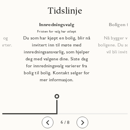
Tidslinje
Innredningsvalg
Boligen fe
Fristen for valg har utløpt
, og
Du som har kjøpt en bolig, blir nå
Nå bygger vi 
tarter.
invitert inn til møte med
boligene. Du so
innredningsansvarlig, som hjelper
vil bli invite
deg med valgene dine. Siste dag
for innredningsvalg varierer fra
bolig til bolig. Kontakt selger for
mer informasjon.
1
2
3
4
5
6
7
8
/ 8
Bakover
Fremover