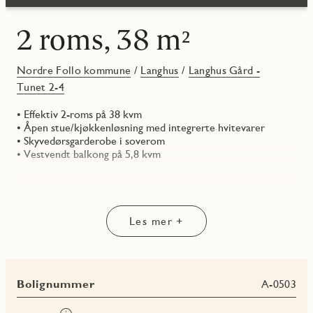
2 roms, 38 m²
Nordre Follo kommune
/
Langhus
/
Langhus Gård -
Tunet 2-4
• Effektiv 2-roms på 38 kvm
• Åpen stue/kjøkkenløsning med integrerte hvitevarer
• Skyvedørsgarderobe i soverom
• Vestvendt balkong på 5,8 kvm
Les mer +
Bolignummer
A-0503