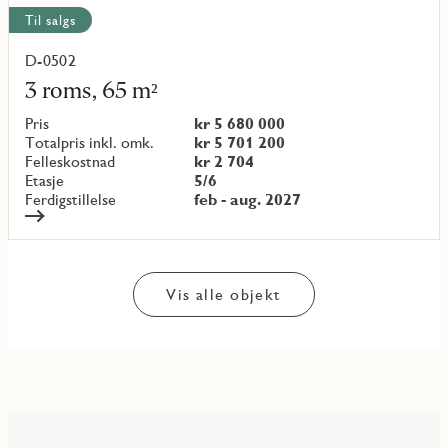
Til salgs
D-0502
Les
mer
3 roms, 65 m²
om
objekt
Pris
kr 5 680 000
{objectNumber}
Totalpris inkl. omk.
kr 5 701 200
Felleskostnad
kr 2 704
Etasje
5/6
Ferdigstillelse
feb - aug. 2027
Vis alle objekt