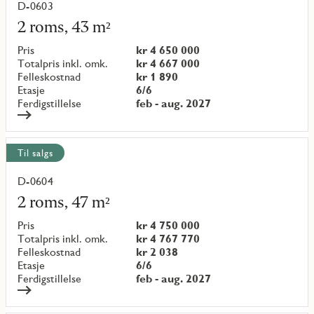
D-0603
Les
mer
2 roms, 43 m²
om
objekt
Pris
kr 4 650 000
{objectNumber}
Totalpris inkl. omk.
kr 4 667 000
Felleskostnad
kr 1 890
Etasje
6/6
Ferdigstillelse
feb - aug. 2027
Til salgs
D-0604
Les
mer
2 roms, 47 m²
om
objekt
Pris
kr 4 750 000
{objectNumber}
Totalpris inkl. omk.
kr 4 767 770
Felleskostnad
kr 2 038
Etasje
6/6
Ferdigstillelse
feb - aug. 2027