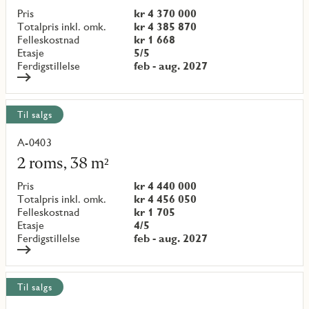
objekt
Pris
kr 4 370 000
{objectNumber}
Totalpris inkl. omk.
kr 4 385 870
Felleskostnad
kr 1 668
Etasje
5/5
Ferdigstillelse
feb - aug. 2027
Til salgs
A-0403
Les
mer
2 roms, 38 m²
om
objekt
Pris
kr 4 440 000
{objectNumber}
Totalpris inkl. omk.
kr 4 456 050
Felleskostnad
kr 1 705
Etasje
4/5
Ferdigstillelse
feb - aug. 2027
Til salgs