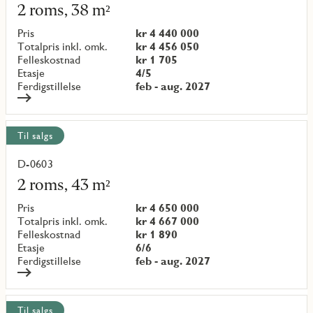
mer
2 roms, 38 m²
om
objekt
Pris
kr 4 440 000
{objectNumber}
Totalpris inkl. omk.
kr 4 456 050
Felleskostnad
kr 1 705
Etasje
4/5
Ferdigstillelse
feb - aug. 2027
Til salgs
D-0603
Les
mer
2 roms, 43 m²
om
objekt
Pris
kr 4 650 000
{objectNumber}
Totalpris inkl. omk.
kr 4 667 000
Felleskostnad
kr 1 890
Etasje
6/6
Ferdigstillelse
feb - aug. 2027
Til salgs