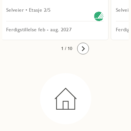
Selveier • Etasje 2/5
Selveie
Ferdigstillelse feb - aug. 2027
Ferdigs
10
1
2
3
4
5
6
7
8
9
/ 10
Fremover