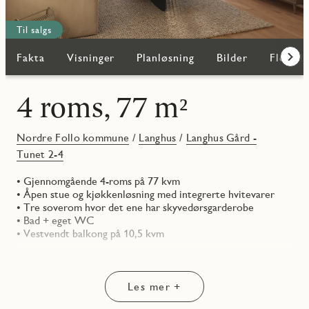
Til salgs
Fakta
Visninger
Planløsning
Bilder
Flere b
Frem
4 roms, 77 m²
Nordre Follo kommune
/
Langhus
/
Langhus Gård -
Tunet 2-4
• Gjennomgående 4-roms på 77 kvm
• Åpen stue og kjøkkenløsning med integrerte hvitevarer
• Tre soverom hvor det ene har skyvedørsgarderobe
• Bad + eget WC
• Vestvendt balkong på 10,5 kvm
Les mer +