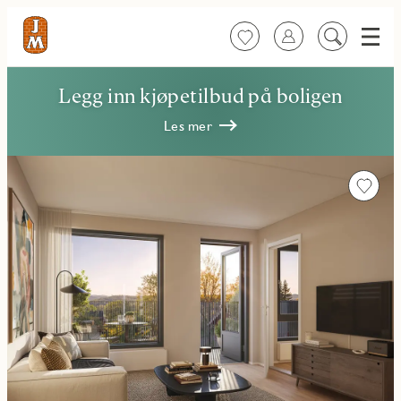
Meny
Favoritter
Logg inn
Søk
på
innhold
Legg inn kjøpetilbud på boligen
Les mer
Favorit