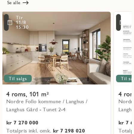
Se alle
Les
Les
Tir
Ti
mer
mer
ritmarkering
Favoritmarker
11/8
11
om
om
15:30
15
objekt
objekt
A-
A-
0201
0301
Til salgs
Til sa
4 roms, 101 m²
4 rom
Nordre Follo kommune / Langhus /
Nordre
Langhus Gård - Tunet 2-4
Langhu
kr 7 270 000
kr 7 
Totalpris inkl. omk.
kr 7 298 020
Totalp