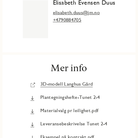
Elisabeth Evensen Duus
elisabeth.duus@jm.no
+4790884705
Mer info
3D-modell Langhus Gård
Plantegningshefte-Tunet 2-4
Materialvalg pr leilighet.pdf
Leveransebeskrivelse Tunet 2-4
Eksempel på kontrakt.pdf