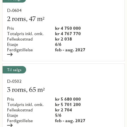
D-0604
Les
mer
2 roms, 47 m²
om
objekt
Pris
kr 4 750 000
{objectNumber}
Totalpris inkl. omk.
kr 4 767 770
Felleskostnad
kr 2 038
Etasje
6/6
Ferdigstillelse
feb - aug. 2027
Til salgs
D-0502
Les
mer
3 roms, 65 m²
om
objekt
Pris
kr 5 680 000
{objectNumber}
Totalpris inkl. omk.
kr 5 701 200
Felleskostnad
kr 2 704
Etasje
5/6
Ferdigstillelse
feb - aug. 2027