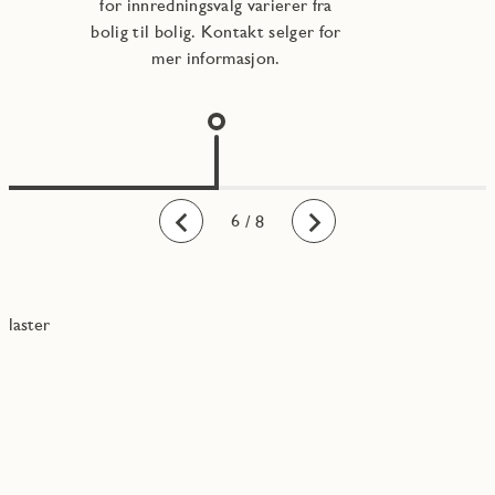
for innredningsvalg varierer fra
bolig til bolig. Kontakt selger for
mer informasjon.
1
2
3
4
5
6
7
8
/ 8
Bakover
Fremover
laster