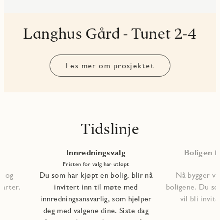
Langhus Gård - Tunet 2-4
Les mer om prosjektet
Tidslinje
Innredningsvalg
Boligen fe
Fristen for valg har utløpt
, og
Du som har kjøpt en bolig, blir nå
Nå bygger vi 
tarter.
invitert inn til møte med
boligene. Du so
innredningsansvarlig, som hjelper
vil bli invite
deg med valgene dine. Siste dag