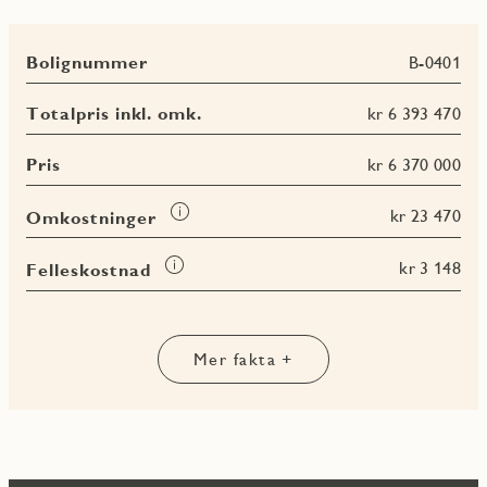
Bolignummer
B-0401
Totalpris inkl. omk.
kr 6 393 470
Pris
kr 6 370 000
Les
kr 23 470
Omkostninger
mer
om
Les
kr 3 148
Felleskostnad
Omkostninger
mer
Les
Les
Les
om
Les
mer
mer
mer
Felleskostnad
mer
om
om
om
om
BRA-
BRA-
BRA
Mer fakta +
Terrasse-
i
e
totalt
og
balkongareal
(TBA)