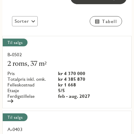
Sorter
Tabell
Vis
Til salgs
alle
objekt
B-0502
Les
mer
2 roms, 37 m²
om
objekt
Pris
kr 4 370 000
{objectNumber}
Totalpris inkl. omk.
kr 4 385 870
Felleskostnad
kr 1 668
Etasje
5/5
Ferdigstillelse
feb - aug. 2027
Til salgs
A-0403
Les