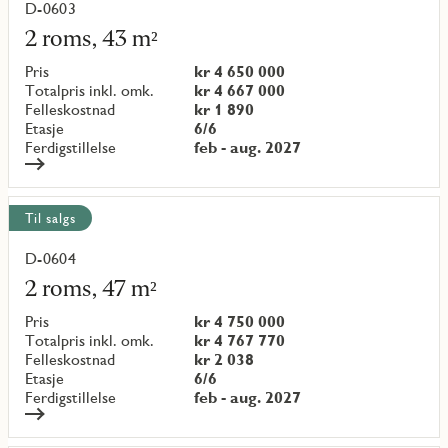
D-0603
Les
mer
2 roms, 43 m²
om
objekt
Pris
kr 4 650 000
{objectNumber}
Totalpris inkl. omk.
kr 4 667 000
Felleskostnad
kr 1 890
Etasje
6/6
Ferdigstillelse
feb - aug. 2027
Til salgs
D-0604
Les
mer
2 roms, 47 m²
om
objekt
Pris
kr 4 750 000
{objectNumber}
Totalpris inkl. omk.
kr 4 767 770
Felleskostnad
kr 2 038
Etasje
6/6
Ferdigstillelse
feb - aug. 2027