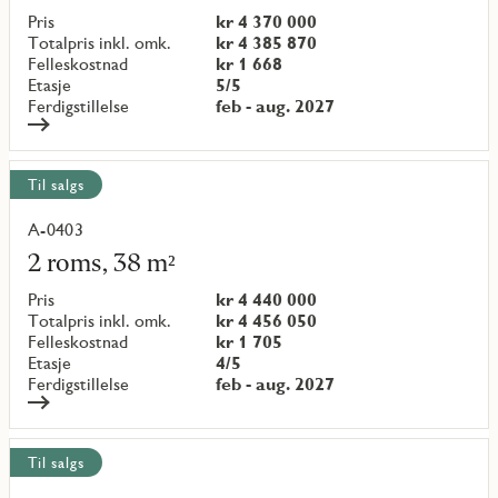
objekt
Pris
kr 4 370 000
{objectNumber}
Totalpris inkl. omk.
kr 4 385 870
Felleskostnad
kr 1 668
Etasje
5/5
Ferdigstillelse
feb - aug. 2027
Til salgs
A-0403
Les
mer
2 roms, 38 m²
om
objekt
Pris
kr 4 440 000
{objectNumber}
Totalpris inkl. omk.
kr 4 456 050
Felleskostnad
kr 1 705
Etasje
4/5
Ferdigstillelse
feb - aug. 2027
Til salgs