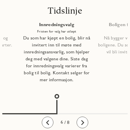
Tidslinje
Innredningsvalg
Boligen fe
Fristen for valg har utløpt
, og
Du som har kjøpt en bolig, blir nå
Nå bygger vi 
tarter.
invitert inn til møte med
boligene. Du so
innredningsansvarlig, som hjelper
vil bli invite
deg med valgene dine. Siste dag
for innredningsvalg varierer fra
bolig til bolig. Kontakt selger for
mer informasjon.
1
2
3
4
5
6
7
8
/ 8
Bakover
Fremover