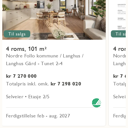
Til salgs
Til sa
4 roms, 101 m²
4 rom
Nordre Follo kommune / Langhus /
Nordre
Langhus Gård - Tunet 2-4
Langhu
kr 7 270 000
kr 7 
Totalpris inkl. omk.
kr 7 298 020
Totalp
Selveier • Etasje 2/5
Selveie
Ferdigstillelse feb - aug. 2027
Ferdigs