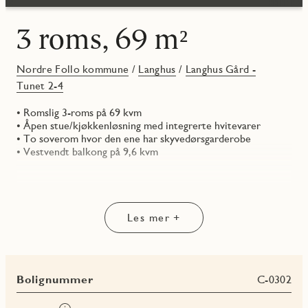
3 roms, 69 m²
Nordre Follo kommune
/
Langhus
/
Langhus Gård -
Tunet 2-4
• Romslig 3-roms på 69 kvm
• Åpen stue/kjøkkenløsning med integrerte hvitevarer
• To soverom hvor den ene har skyvedørsgarderobe
• Vestvendt balkong på 9,6 kvm
Les mer +
Bolignummer
C-0302