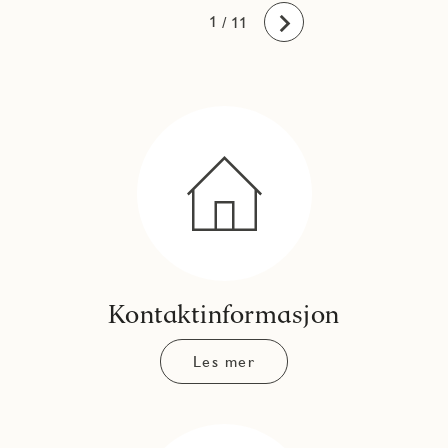
10
11
1
2
3
4
5
6
7
8
9
/ 11
Fremover
Kontaktinformasjon
Les mer