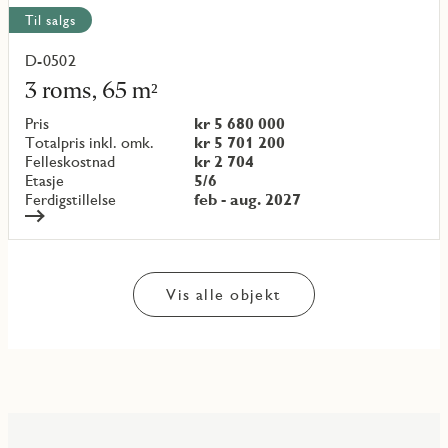
Til salgs
D-0502
Les
mer
3 roms, 65 m²
om
objekt
Pris
kr 5 680 000
{objectNumber}
Totalpris inkl. omk.
kr 5 701 200
Felleskostnad
kr 2 704
Etasje
5/6
Ferdigstillelse
feb - aug. 2027
Vis alle objekt