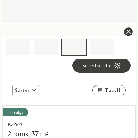
Se solstudie
Sorter
Tabell
Vis
Til salgs
alle
objekt
B-0502
Les
mer
2 roms, 37 m²
om