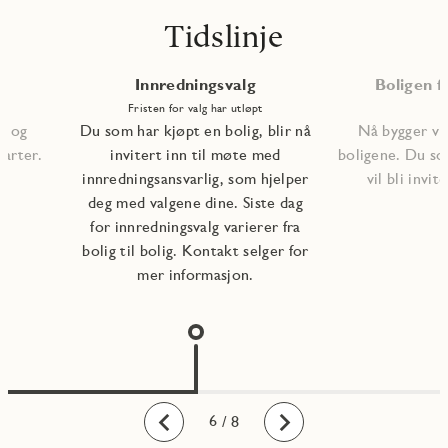
Tidslinje
Innredningsvalg
Boligen fe
Fristen for valg har utløpt
, og
Du som har kjøpt en bolig, blir nå
Nå bygger vi 
tarter.
invitert inn til møte med
boligene. Du so
innredningsansvarlig, som hjelper
vil bli invite
deg med valgene dine. Siste dag
for innredningsvalg varierer fra
bolig til bolig. Kontakt selger for
mer informasjon.
1
2
3
4
5
6
7
8
/ 8
Bakover
Fremover