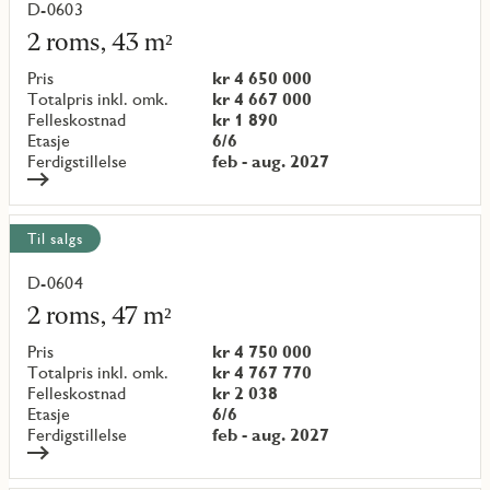
D-0603
Les
mer
2 roms, 43 m²
om
objekt
Pris
kr 4 650 000
{objectNumber}
Totalpris inkl. omk.
kr 4 667 000
Felleskostnad
kr 1 890
Etasje
6/6
Ferdigstillelse
feb - aug. 2027
Til salgs
D-0604
Les
mer
2 roms, 47 m²
om
objekt
Pris
kr 4 750 000
{objectNumber}
Totalpris inkl. omk.
kr 4 767 770
Felleskostnad
kr 2 038
Etasje
6/6
Ferdigstillelse
feb - aug. 2027