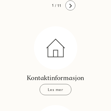
10
11
1
2
3
4
5
6
7
8
9
/ 11
Fremover
Kontaktinformasjon
Les mer