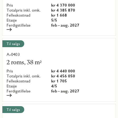
objekt
Pris
kr 4 370 000
{objectNumber}
Totalpris inkl. omk.
kr 4 385 870
Felleskostnad
kr 1 668
Etasje
5/5
Ferdigstillelse
feb - aug. 2027
Til salgs
A-0403
Les
mer
2 roms, 38 m²
om
objekt
Pris
kr 4 440 000
{objectNumber}
Totalpris inkl. omk.
kr 4 456 050
Felleskostnad
kr 1 705
Etasje
4/5
Ferdigstillelse
feb - aug. 2027
Til salgs