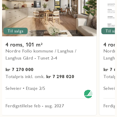
Til salgs
Til sa
4 roms, 101 m²
4 rom
Nordre Follo kommune / Langhus /
Nordre
Langhus Gård - Tunet 2-4
Langhu
kr 7 270 000
kr 7 
Totalpris inkl. omk.
kr 7 298 020
Totalp
Selveier • Etasje 2/5
Selveie
Ferdigstillelse feb - aug. 2027
Ferdigs