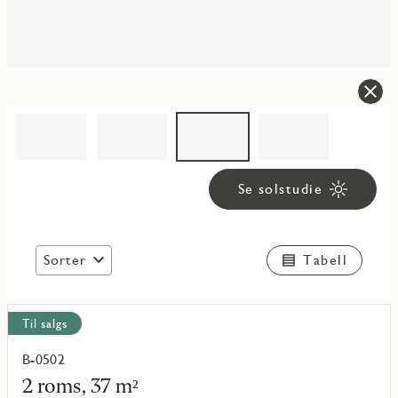
Se solstudie
Sorter
Tabell
Vis
Til salgs
alle
objekt
B-0502
Les
mer
2 roms, 37 m²
om