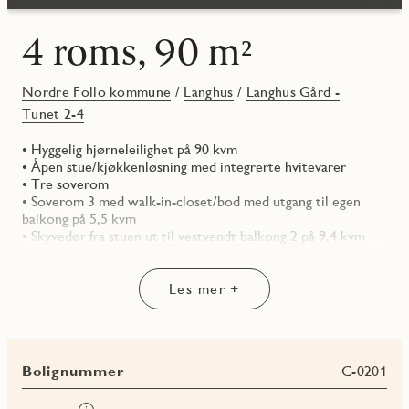
4 roms, 90 m²
Nordre Follo kommune
/
Langhus
/
Langhus Gård -
Tunet 2-4
• Hyggelig hjørneleilighet på 90 kvm
• Åpen stue/kjøkkenløsning med integrerte hvitevarer
• Tre soverom
• Soverom 3 med walk-in-closet/bod med utgang til egen
balkong på 5,5 kvm
• Skyvedør fra stuen ut til vestvendt balkong 2 på 9,4 kvm
med utsikt mot tunet
Les mer +
Bolignummer
C-0201