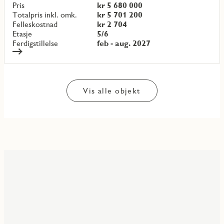
objekt
Pris
kr 5 680 000
{objectNumber}
Totalpris inkl. omk.
kr 5 701 200
Felleskostnad
kr 2 704
Etasje
5/6
Ferdigstillelse
feb - aug. 2027
Vis alle objekt