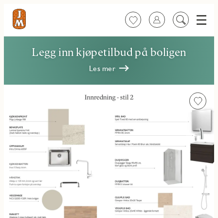
Meny
Favoritter
Logg inn
Søk
på
innhold
Legg inn kjøpetilbud på boligen
Les mer
Favorit