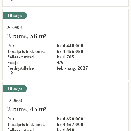
Til salgs
A-0403
Les
mer
2 roms, 38 m²
om
objekt
Pris
kr 4 440 000
{objectNumber}
Totalpris inkl. omk.
kr 4 456 050
Felleskostnad
kr 1 705
Etasje
4/5
Ferdigstillelse
feb - aug. 2027
Til salgs
D-0603
Les
mer
2 roms, 43 m²
om
objekt
Pris
kr 4 650 000
{objectNumber}
Totalpris inkl. omk.
kr 4 667 000
Felleskostnad
kr 1 890