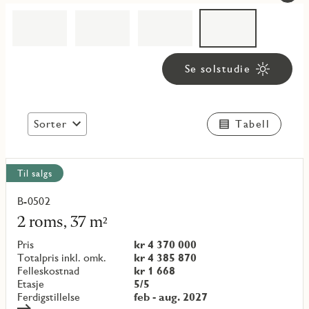
Se solstudie
Sorter
Tabell
Vis
Til salgs
alle
objekt
B-0502
Les
mer
2 roms, 37 m²
om
objekt
Pris
kr 4 370 000
{objectNumber}
Totalpris inkl. omk.
kr 4 385 870
Felleskostnad
kr 1 668
Etasje
5/5
Ferdigstillelse
feb - aug. 2027