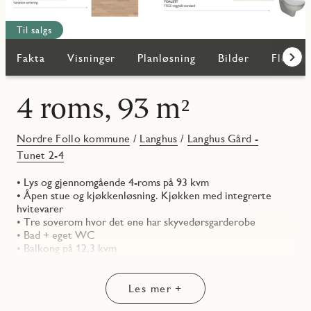
Til salgs
Fakta
Visninger
Planløsning
Bilder
Flere b
Frem
4 roms, 93 m²
Nordre Follo kommune
/
Langhus
/
Langhus Gård -
Tunet 2-4
• Lys og gjennomgående 4-roms på 93 kvm
• Åpen stue og kjøkkenløsning. Kjøkken med integrerte
hvitevarer
• Tre soverom hvor det ene har skyvedørsgarderobe
• Bad + eget WC
• Balkong på 12,3 kvm
Les mer +