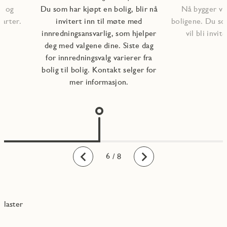
, og
Du som har kjøpt en bolig, blir nå
Nå bygger vi 
tarter.
invitert inn til møte med
boligene. Du so
innredningsansvarlig, som hjelper
vil bli invite
deg med valgene dine. Siste dag
for innredningsvalg varierer fra
bolig til bolig. Kontakt selger for
mer informasjon.
1
2
3
4
5
6
7
8
/ 8
Bakover
Fremover
laster