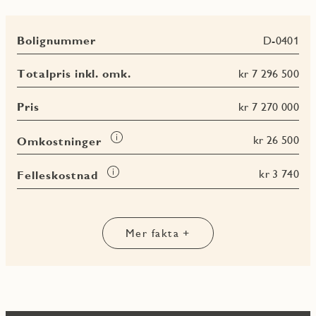
Bolignummer
D-0401
Totalpris inkl. omk.
kr 7 296 500
Pris
kr 7 270 000
Les
kr 26 500
Omkostninger
mer
om
Les
kr 3 740
Felleskostnad
Omkostninger
mer
Les
Les
Les
om
Les
mer
mer
mer
Felleskostnad
mer
om
om
om
om
BRA-
BRA-
BRA
Mer fakta +
Terrasse-
i
e
totalt
og
balkongareal
(TBA)