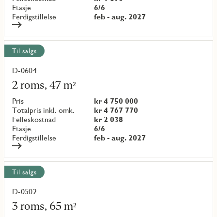
Etasje
6/6
Ferdigstillelse
feb - aug. 2027
Til salgs
D-0604
Les
mer
2 roms, 47 m²
om
objekt
Pris
kr 4 750 000
{objectNumber}
Totalpris inkl. omk.
kr 4 767 770
Felleskostnad
kr 2 038
Etasje
6/6
Ferdigstillelse
feb - aug. 2027
Til salgs
D-0502
Les
mer
3 roms, 65 m²
om