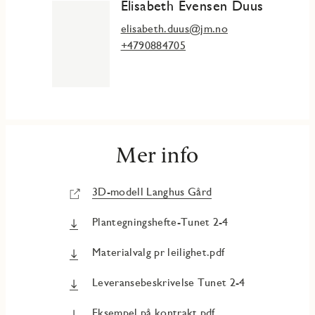
Elisabeth Evensen Duus
elisabeth.duus@jm.no
+4790884705
Mer info
3D-modell Langhus Gård
Plantegningshefte-Tunet 2-4
Materialvalg pr leilighet.pdf
Leveransebeskrivelse Tunet 2-4
Eksempel på kontrakt.pdf