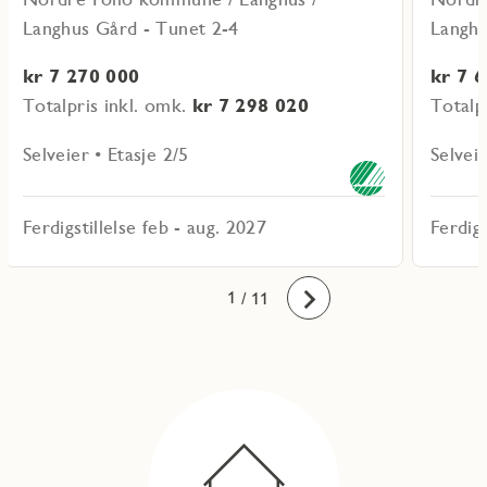
Langhus Gård - Tunet 2-4
Langhu
kr 7 270 000
kr 7 
Totalpris inkl. omk.
kr 7 298 020
Totalp
Selveier • Etasje 2/5
Selveie
Ferdigstillelse feb - aug. 2027
Ferdigs
10
11
1
2
3
4
5
6
7
8
9
/ 11
Fremover