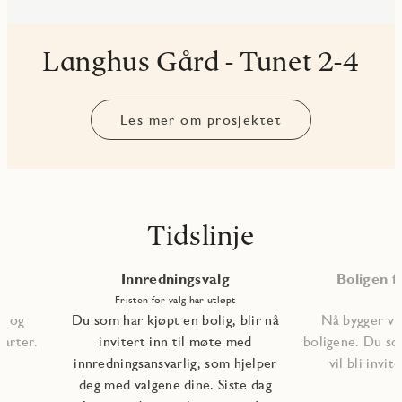
Langhus Gård - Tunet 2-4
Les mer om prosjektet
Tidslinje
Innredningsvalg
Boligen fe
Fristen for valg har utløpt
, og
Du som har kjøpt en bolig, blir nå
Nå bygger vi 
tarter.
invitert inn til møte med
boligene. Du so
innredningsansvarlig, som hjelper
vil bli invite
deg med valgene dine. Siste dag