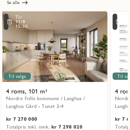
Se alle
Les
Les
Tir
Ti
mer
mer
ritmarkering
Favoritmarker
11/8
11
om
om
15:30
15
objekt
objekt
A-
A-
0201
0301
Til salgs
Til sa
4 roms, 101 m²
4 rom
Nordre Follo kommune / Langhus /
Nordre
Langhus Gård - Tunet 2-4
Langhu
kr 7 270 000
kr 7 
Totalpris inkl. omk.
kr 7 298 020
Totalp