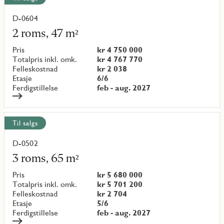
D-0604
Les
mer
2 roms, 47 m²
om
objekt
Pris
kr 4 750 000
{objectNumber}
Totalpris inkl. omk.
kr 4 767 770
Felleskostnad
kr 2 038
Etasje
6/6
Ferdigstillelse
feb - aug. 2027
Til salgs
D-0502
Les
mer
3 roms, 65 m²
om
objekt
Pris
kr 5 680 000
{objectNumber}
Totalpris inkl. omk.
kr 5 701 200
Felleskostnad
kr 2 704
Etasje
5/6
Ferdigstillelse
feb - aug. 2027