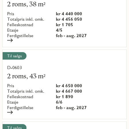
mer
2 roms, 38 m²
om
objekt
Pris
kr 4 440 000
{objectNumber}
Totalpris inkl. omk.
kr 4 456 050
Felleskostnad
kr 1 705
Etasje
4/5
Ferdigstillelse
feb - aug. 2027
Til salgs
D-0603
Les
mer
2 roms, 43 m²
om
objekt
Pris
kr 4 650 000
{objectNumber}
Totalpris inkl. omk.
kr 4 667 000
Felleskostnad
kr 1 890
Etasje
6/6
Ferdigstillelse
feb - aug. 2027
Til salgs