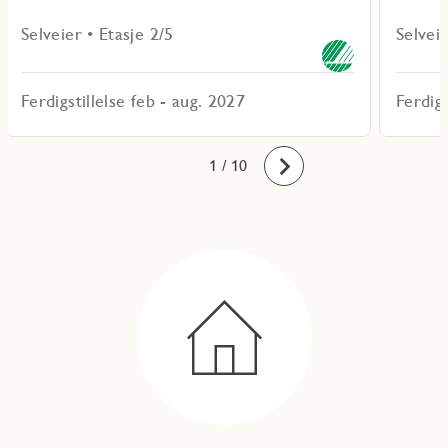
Selveier • Etasje 2/5
Selveie
Ferdigstillelse feb - aug. 2027
Ferdigs
10
1
2
3
4
5
6
7
8
9
/ 10
Fremover