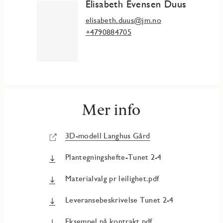
Elisabeth Evensen Duus
elisabeth.duus@jm.no
+4790884705
Mer info
3D-modell Langhus Gård
Plantegningshefte-Tunet 2-4
Materialvalg pr leilighet.pdf
Leveransebeskrivelse Tunet 2-4
Eksempel på kontrakt.pdf