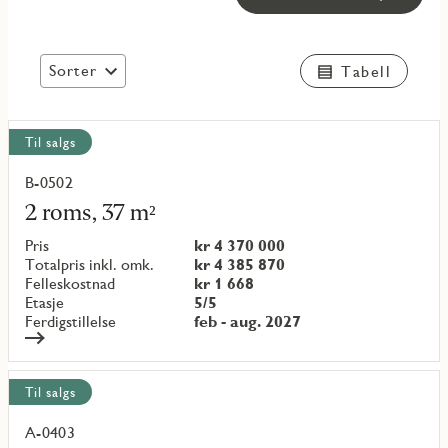
Sorter
Tabell
Vis
Til salgs
alle
objekt
B-0502
Les
mer
2 roms, 37 m²
om
objekt
Pris
kr 4 370 000
{objectNumber}
Totalpris inkl. omk.
kr 4 385 870
Felleskostnad
kr 1 668
Etasje
5/5
Ferdigstillelse
feb - aug. 2027
Til salgs
A-0403
Les