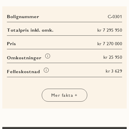
Bolignummer
C-0301
Totalpris inkl. omk.
kr 7 295 950
Pris
kr 7 270 000
Les
kr 25 950
Omkostninger
mer
om
Les
kr 3 629
Felleskostnad
Omkostninger
mer
Les
Les
Les
om
Les
mer
mer
mer
Felleskostnad
mer
om
om
om
om
BRA-
BRA-
BRA
Mer fakta +
Terrasse-
i
e
totalt
og
balkongareal
(TBA)