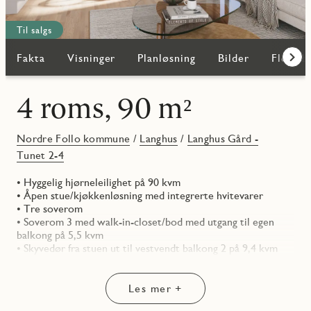
Til salgs
Fakta
Visninger
Planløsning
Bilder
Flere b
Frem
4 roms, 90 m²
Nordre Follo kommune
/
Langhus
/
Langhus Gård -
Tunet 2-4
• Hyggelig hjørneleilighet på 90 kvm
• Åpen stue/kjøkkenløsning med integrerte hvitevarer
• Tre soverom
• Soverom 3 med walk-in-closet/bod med utgang til egen
balkong på 5,5 kvm
• Skyvedør fra stuen ut til vestvendt balkong 2 på 9,4 kvm
med utsikt mot tunet
Les mer +