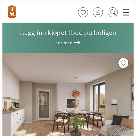
Meny
Favoritter
Logg inn
Søk
på
innhold
Legg inn kjøpetilbud på boligen
Les mer
Favorit