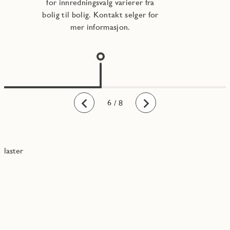
for innredningsvalg varierer fra
bolig til bolig. Kontakt selger for
mer informasjon.
1
2
3
4
5
6
7
8
/ 8
Bakover
Fremover
laster