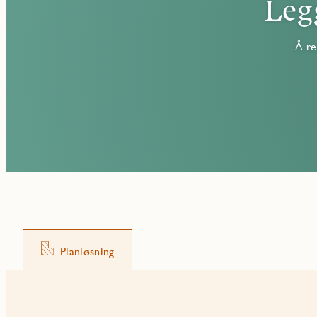
Leg
Å re
Planløsning