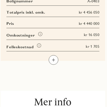
Bolignummer
A-0403
Totalpris inkl. omk.
kr 4 456 050
Pris
kr 4 440 000
Les
kr 16 050
Omkostninger
mer
om
Les
kr 1 705
Felleskostnad
Omkostninger
mer
Les
Les
Les
om
Les
mer
mer
mer
Felleskostnad
mer
om
om
om
om
BRA-
BRA-
BRA
Terrasse-
i
e
totalt
og
balkongareal
(TBA)
Mer info