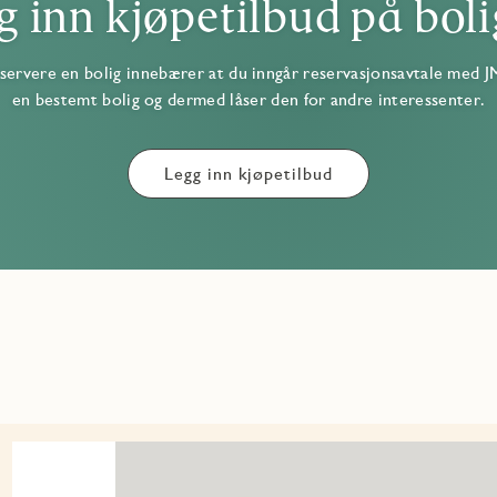
g inn kjøpetilbud på boli
servere en bolig innebærer at du inngår reservasjonsavtale med J
en bestemt bolig og dermed låser den for andre interessenter.
Legg inn kjøpetilbud