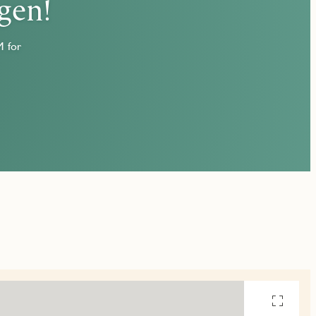
gen!
M for
Se
alle