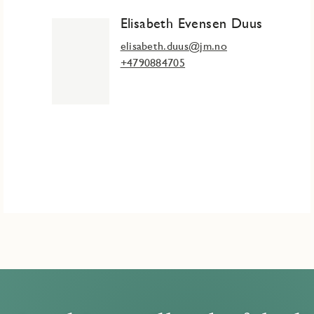
Elisabeth Evensen Duus
elisabeth.duus@jm.no
+4790884705