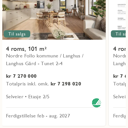
Til salgs
Til sa
4 roms, 101 m²
4 rom
Nordre Follo kommune / Langhus /
Nordre
Langhus Gård - Tunet 2-4
Langhu
kr 7 270 000
kr 7 
Totalpris inkl. omk.
kr 7 298 020
Totalp
Selveier • Etasje 2/5
Selveie
Ferdigstillelse feb - aug. 2027
Ferdigs