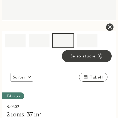
Se solstudie
Sorter
Tabell
Vis
Til salgs
alle
objekt
B-0502
Les
mer
2 roms, 37 m²
om