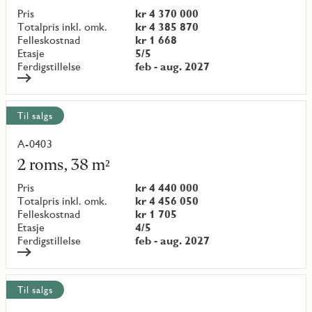
objekt
Pris
kr 4 370 000
{objectNumber}
Totalpris inkl. omk.
kr 4 385 870
Felleskostnad
kr 1 668
Etasje
5/5
Ferdigstillelse
feb - aug. 2027
Til salgs
A-0403
Les
mer
2 roms, 38 m²
om
objekt
Pris
kr 4 440 000
{objectNumber}
Totalpris inkl. omk.
kr 4 456 050
Felleskostnad
kr 1 705
Etasje
4/5
Ferdigstillelse
feb - aug. 2027
Til salgs