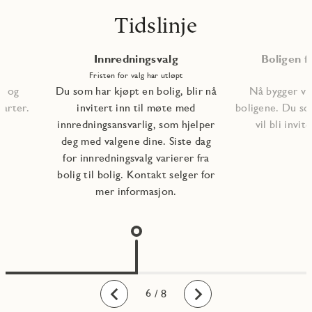
Tidslinje
Innredningsvalg
Boligen fe
Fristen for valg har utløpt
, og
Du som har kjøpt en bolig, blir nå
Nå bygger vi 
tarter.
invitert inn til møte med
boligene. Du so
innredningsansvarlig, som hjelper
vil bli invite
deg med valgene dine. Siste dag
for innredningsvalg varierer fra
bolig til bolig. Kontakt selger for
mer informasjon.
1
2
3
4
5
6
7
8
/ 8
Bakover
Fremover