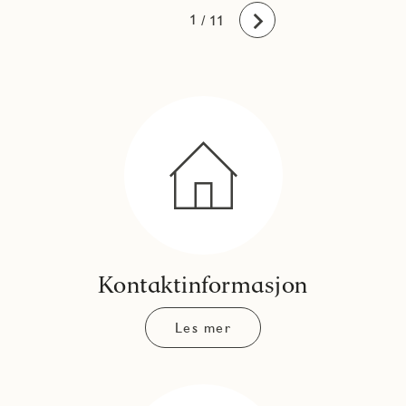
10
11
1
2
3
4
5
6
7
8
9
/ 11
Fremover
Kontaktinformasjon
Les mer