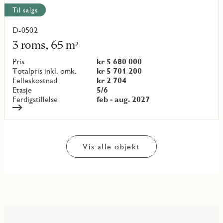
Til salgs
D-0502
Les
mer
3 roms, 65 m²
om
objekt
Pris
kr 5 680 000
{objectNumber}
Totalpris inkl. omk.
kr 5 701 200
Felleskostnad
kr 2 704
Etasje
5/6
Ferdigstillelse
feb - aug. 2027
Vis alle objekt