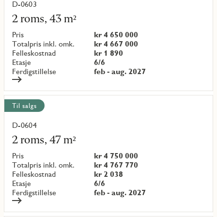
D-0603
Les
mer
2 roms, 43 m²
om
objekt
Pris
kr 4 650 000
{objectNumber}
Totalpris inkl. omk.
kr 4 667 000
Felleskostnad
kr 1 890
Etasje
6/6
Ferdigstillelse
feb - aug. 2027
Til salgs
D-0604
Les
mer
2 roms, 47 m²
om
objekt
Pris
kr 4 750 000
{objectNumber}
Totalpris inkl. omk.
kr 4 767 770
Felleskostnad
kr 2 038
Etasje
6/6
Ferdigstillelse
feb - aug. 2027