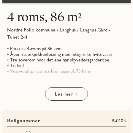
4 roms, 86 m²
Nordre Follo kommune
/
Langhus
/
Langhus Gård -
Tunet 2-4
• Praktisk 4-roms på 86 kvm
• Åpen stue/kjøkkenløsning med integrerte hvitevarer
• Tre soverom hvor det ene har skyvedørsgarderobe
• To bad
• Vestvendt privat markterrasse på 75 kvm
Les mer +
Bolignummer
B-0103