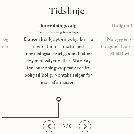
Tidslinje
Innredningsvalg
Boligen fe
Fristen for valg har utløpt
, og
Du som har kjøpt en bolig, blir nå
Nå bygger vi 
tarter.
invitert inn til møte med
boligene. Du so
innredningsansvarlig, som hjelper
vil bli invite
deg med valgene dine. Siste dag
for innredningsvalg varierer fra
bolig til bolig. Kontakt selger for
mer informasjon.
1
2
3
4
5
6
7
8
/ 8
Bakover
Fremover