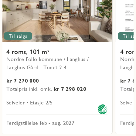
Til salgs
Til sa
4 roms, 101 m²
4 rom
Nordre Follo kommune / Langhus /
Nordre
Langhus Gård - Tunet 2-4
Langhu
kr 7 270 000
kr 7 
Totalpris inkl. omk.
kr 7 298 020
Totalp
Selveier • Etasje 2/5
Selveie
Ferdigstillelse feb - aug. 2027
Ferdigs