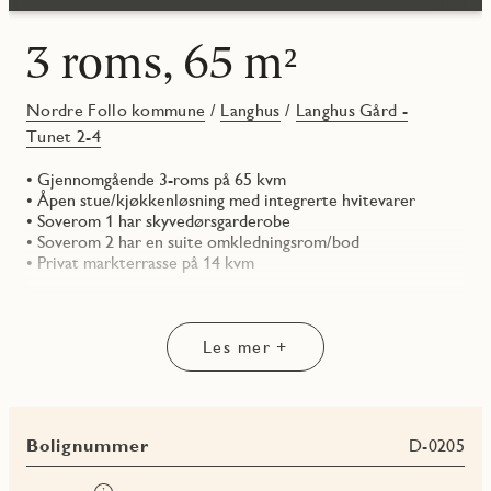
3 roms, 65 m²
Nordre Follo kommune
/
Langhus
/
Langhus Gård -
Tunet 2-4
• Gjennomgående 3-roms på 65 kvm
• Åpen stue/kjøkkenløsning med integrerte hvitevarer
• Soverom 1 har skyvedørsgarderobe
• Soverom 2 har en suite omkledningsrom/bod
• Privat markterrasse på 14 kvm
Les mer +
Bolignummer
D-0205