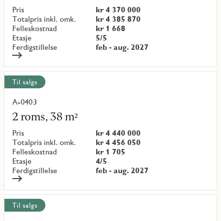
objekt
Pris
kr 4 370 000
{objectNumber}
Totalpris inkl. omk.
kr 4 385 870
Felleskostnad
kr 1 668
Etasje
5/5
Ferdigstillelse
feb - aug. 2027
Til salgs
A-0403
Les
mer
2 roms, 38 m²
om
objekt
Pris
kr 4 440 000
{objectNumber}
Totalpris inkl. omk.
kr 4 456 050
Felleskostnad
kr 1 705
Etasje
4/5
Ferdigstillelse
feb - aug. 2027
Til salgs