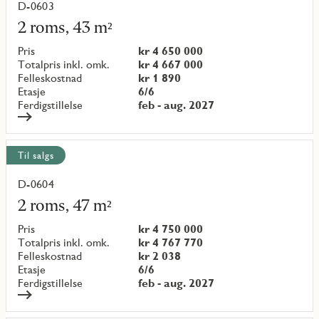
D-0603
Les
mer
2 roms, 43 m²
om
objekt
Pris
kr 4 650 000
{objectNumber}
Totalpris inkl. omk.
kr 4 667 000
Felleskostnad
kr 1 890
Etasje
6/6
Ferdigstillelse
feb - aug. 2027
Til salgs
D-0604
Les
mer
2 roms, 47 m²
om
objekt
Pris
kr 4 750 000
{objectNumber}
Totalpris inkl. omk.
kr 4 767 770
Felleskostnad
kr 2 038
Etasje
6/6
Ferdigstillelse
feb - aug. 2027