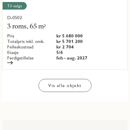
Til salgs
D-0502
Les
mer
3 roms, 65 m²
om
objekt
Pris
kr 5 680 000
{objectNumber}
Totalpris inkl. omk.
kr 5 701 200
Felleskostnad
kr 2 704
Etasje
5/6
Ferdigstillelse
feb - aug. 2027
Vis alle objekt