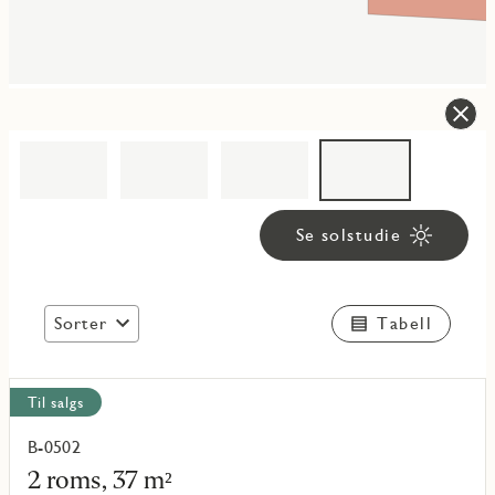
Se solstudie
Sorter
Tabell
Vis
Til salgs
alle
objekt
B-0502
Les
mer
2 roms, 37 m²
om