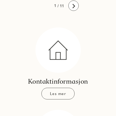
10
11
1
2
3
4
5
6
7
8
9
/ 11
Fremover
Kontaktinformasjon
Les mer