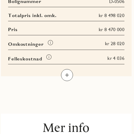
Bolignummer
D-0506
Totalpris inkl. omk.
kr 8 498 020
Pris
kr 8 470 000
Les
kr 28 020
Omkostninger
mer
om
Les
kr 4 036
Felleskostnad
Omkostninger
mer
Les
Les
Les
om
Les
mer
mer
mer
Felleskostnad
mer
om
om
om
om
BRA-
BRA-
BRA
Terrasse-
i
e
totalt
og
balkongareal
(TBA)
Mer info