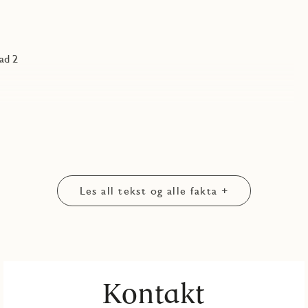
ad 2
Les all tekst og alle fakta +
Kontakt