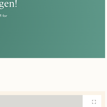
gen!
M for
Se
alle