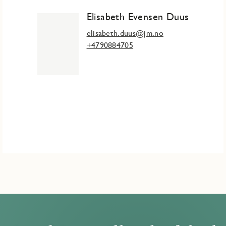
Elisabeth Evensen Duus
elisabeth.duus@jm.no
+4790884705