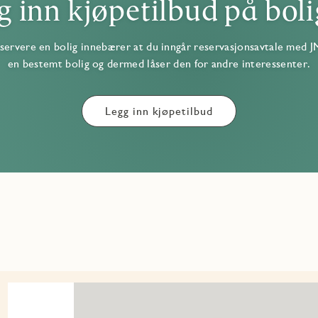
g inn kjøpetilbud på boli
servere en bolig innebærer at du inngår reservasjonsavtale med J
en bestemt bolig og dermed låser den for andre interessenter.
Legg inn kjøpetilbud