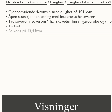
Nordre Follo kommune
/
Langhus
/
Langhus Gård - Tunet 2-4
• Gjennomgående 4-roms hjørneleilighet på 101 kvm
• Åpen stue/kjøkkenløsning med integrerte hvitevarer
• Tre soverom, soverom 1 har skyvedør inn til garderobe og til b
• To bad
• Balkong på 13,4 kvm
Visninger