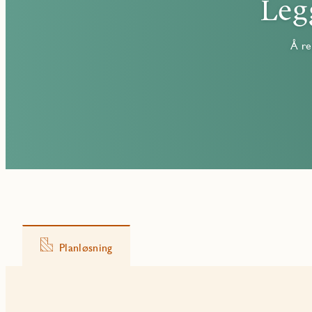
Leg
Å re
Planløsning