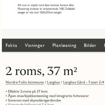
Fakta
Visninger
Planløsning
Bilder
2 roms, 37 m²
Nordre Follo kommune
/
Langhus
/
Langhus Gård - Tunet 2-4
• Effektiv 2-roms på 37 kvm
• Åpen stue/kjøkkenløsning med integrerte hvitevarer
• Soverom med skyvedørsgarderobe
• Vestvendt balkong på 5,6 kvm