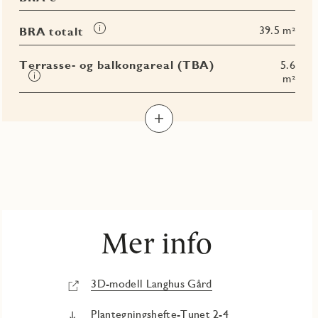
mer
i
om
Les
39.5 m²
BRA totalt
BRA-
mer
e
om
Terrasse- og balkongareal (TBA)
5.6
BRA
Les
m²
totalt
mer
om
Terrasse-
og
balkongareal
(TBA)
Mer info
3D-modell Langhus Gård
Plantegningshefte-Tunet 2-4