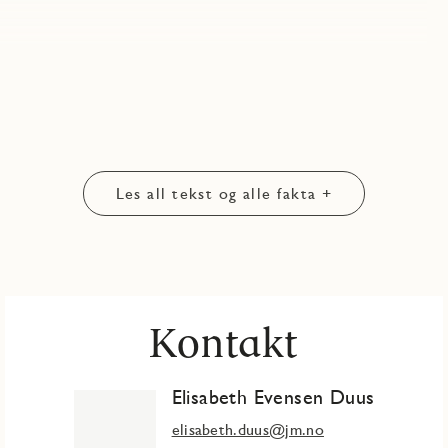
Les all tekst og alle fakta +
Kontakt
Elisabeth Evensen Duus
elisabeth.duus@jm.no