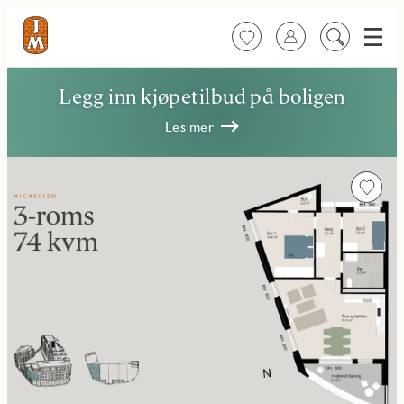
Meny
Favoritter
Logg inn
Søk
på
innhold
Legg inn kjøpetilbud på boligen
Les mer
Favorit