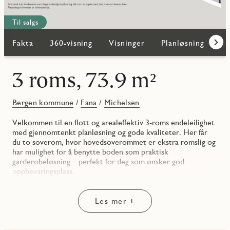
Til salgs
Fakta
360-visning
Visninger
Planløsning
Bi
Frem
3 roms, 73.9 m²
Bergen kommune
/
Fana
/
Michelsen
Velkommen til en flott og arealeffektiv 3-roms endeleilighet
med gjennomtenkt planløsning og gode kvaliteter. Her får
du to soverom, hvor hovedsoverommet er ekstra romslig og
har mulighet for å benytte boden som praktisk
garderobeløsning – perfekt for deg som ønsker god
oppbevaringsplass.
Stuen og kjøkkenet ligger i en åpen og lys løsning, med store
vindusflater som slipper inn godt med dagslys. Herfra har du
Les mer +
direkte utgang til en innglasset balkong – et ekstra
oppholdsrom som kan nytes året rundt.