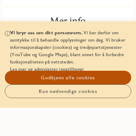
Mer info
Vi bryr oss om ditt personvern.
Vi ber derfor om
Plantegningshefte
samtykke til å behandle opplysninger om deg. Vi bruker
informasjonskapsler (cookies) og tredjepartstjenester
Leveransebeskrivelse
(YouTube og Google Maps), blant annet for å forbedre
funksjonaliteten på nettstedet.
Innredningsguide JM Original
Les mer og administrer innstillinger
Innredningsguide Premium
Godkjenn alle cookies
Kun nødvendige cookies
Meld interesse
Legg inn kjøpetilbud på