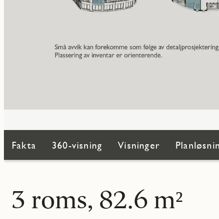
Fakta
360-visning
Visninger
Planløsni
3 roms, 82.6 m²