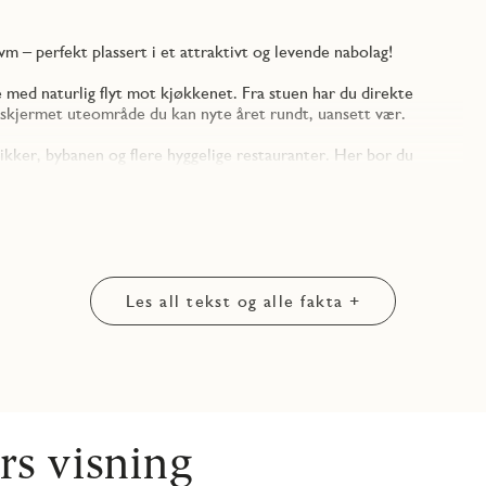
 – perfekt plassert i et attraktivt og levende nabolag!
 med naturlig flyt mot kjøkkenet. Fra stuen har du direkte
g skjermet uteområde du kan nyte året rundt, uansett vær.
tikker, bybanen og flere hyggelige restauranter. Her bor du
Les all tekst og alle fakta +
derne komfort, smarte løsninger og en beliggenhet med alt du
rs visning