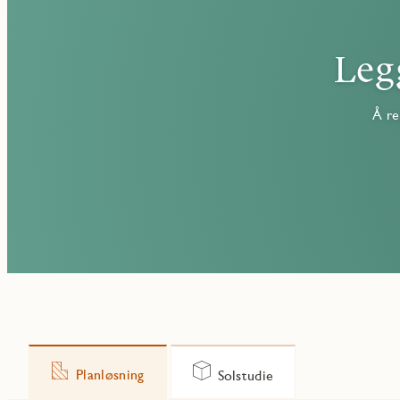
Leg
Å re
Planløsning
Solstudie