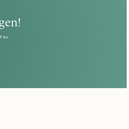
gen!
M for