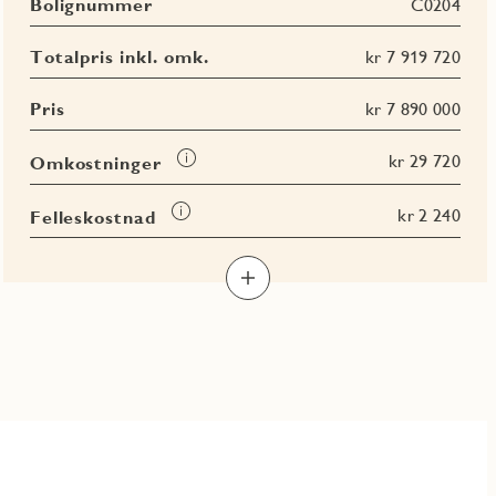
Bolignummer
C0204
Totalpris inkl. omk.
kr 7 919 720
Pris
kr 7 890 000
Les
kr 29 720
Omkostninger
mer
om
Les
kr 2 240
Felleskostnad
Omkostninger
mer
Les
Les
Les
Les
om
mer
mer
mer
mer
Felleskostnad
om
om
om
om
BRA-
BRA-
BRA-
BRA
i
e
b
totalt