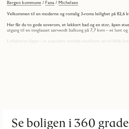
Bergen kommune
/
Fana
/
Michelsen
Velkommen til en moderne og romslig 3-roms leilighet på 82,6 kvm
Her får du to gode soverom, et lekkert bad og en stor, åpen stue
utgang til en innglasset sørvendt balkong på 7,7 kvm – et lunt o
Leiligheten ligger i et populært område med kort vei til både bu
sentralt, men likevel rolig, med alt du trenger i nærheten.
Høydepunkter:
2 soverom og 1 moderne bad
Lys og romslig stue med åpen kjøkkenløsning
Innglasset sørvendt balkong på 7,7 kvm – brukbar hele året
Attraktiv og sentral beliggenhet i et populært nabolag
Kort vei til bybane, butikker og spisesteder
Dette er en leilighet som passer perfekt for deg som ønsker mo
trenger rett i nærheten.
Se boligen i 360 grade