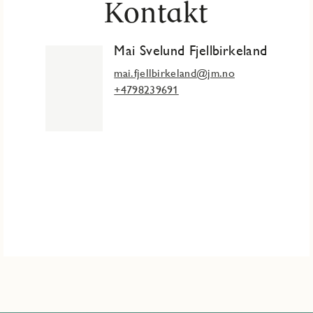
Kontakt
Mai Svelund Fjellbirkeland
mai.fjellbirkeland@jm.no
+4798239691