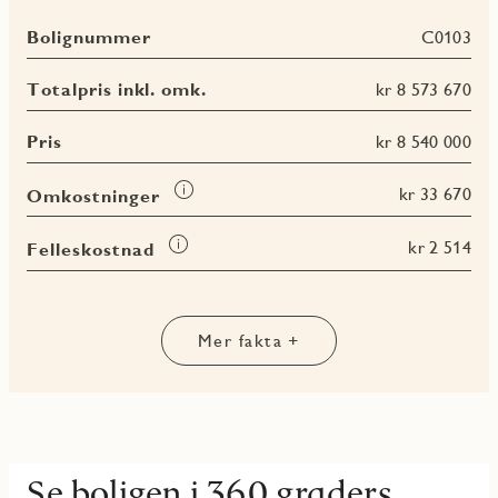
butikker, bybanen og flere hyggelige restauranter – her bor
Bolignummer
C0103
du sentralt, men likevel rolig.
Høydepunkter:
Totalpris inkl. omk.
kr 8 573 670
- 3 soverom og 2 bad – ett tilknyttet hovedsoverom
- Lys og romslig stue med god planløsning
Pris
kr 8 540 000
- Innglasset sørvendt balkong – brukbar hele året
- Beliggenhet i et populært og sentralt nabolag
- Kort vei til bybane, butikker og spisesteder
Les
kr 33 670
Omkostninger
mer
Dette er en leilighet som passer perfekt for deg som ønsker
om
Les
kr 2 514
Felleskostnad
moderne komfort, gode løsninger og en beliggenhet med alt
Omkostninger
mer
Les
Les
Les
Les
du trenger i nærheten.
om
mer
mer
mer
mer
Felleskostnad
om
om
om
om
BRA-
BRA-
BRA-
BRA
Mer fakta +
i
e
b
totalt
Se boligen i 360 graders