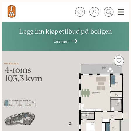
Meny
Favoritter
Logg inn
Søk
på
innhold
Legg inn kjøpetilbud på boligen
Les mer
Favorit