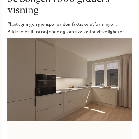
familier, par eller deg som ønsker litt ekstra plass.
visning
Plantegningen gjenspeiler den faktiske utformingen.
Bildene er illustrasjoner og kan avvike fra virkeligheten.