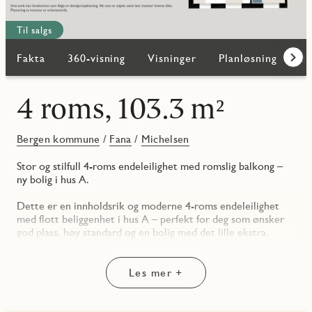
Til salgs
Fakta
360-visning
Visninger
Planløsning
Bi
Frem
4 roms, 103.3 m²
Bergen kommune
/
Fana
/
Michelsen
Stor og stilfull 4-roms endeleilighet med romslig balkong –
ny bolig i hus A.
Dette er en innholdsrik og moderne 4-roms endeleilighet
med flott beliggenhet i hus A – perfekt for deg som ønsker
god plass, høy standard og en bolig med det lille ekstra.
Leiligheten har en gjennomtenkt planløsning med tre gode
soverom, hvor ett har direkte tilgang til eget bad – ideelt for
foreldre eller gjester.
Les mer +
Her får du to moderne bad med opplegg for vaskemaskin og
downlights i tak, som gir et stilrent og funksjonelt uttrykk.