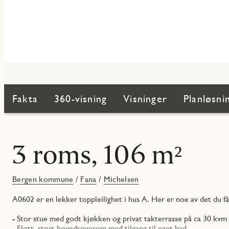
Fakta
360-visning
Visninger
Planløsni
3 roms, 106 m²
Bergen kommune
/
Fana
/
Michelsen
A0602 er en lekker toppleilighet i hus A. Her er noe av det du få
- Stor stue med godt kjøkken og privat takterrasse på ca 30 kvm
- Flott, stort hovedsoverom med tilgang til eget bad