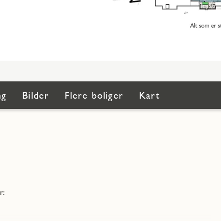
ng
Bilder
Flere boliger
Kart
r: