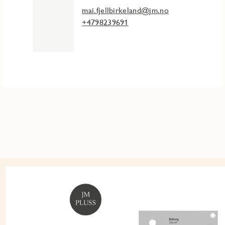
mai.fjellbirkeland@jm.no
+4798239691