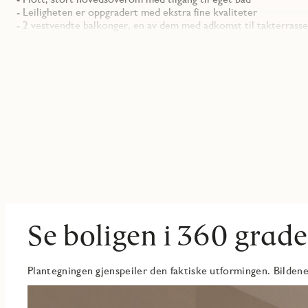
- Leiligheten er oppgradert med ekstra fine kvaliteter
- 2 vestvendte balkonger, en av dem med adkomst til takterrass
Se boligen i 360 grade
Plantegningen gjenspeiler den faktiske utformingen. Bildene 