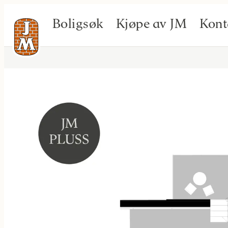
Boligsøk
Kjøpe av JM
Kont