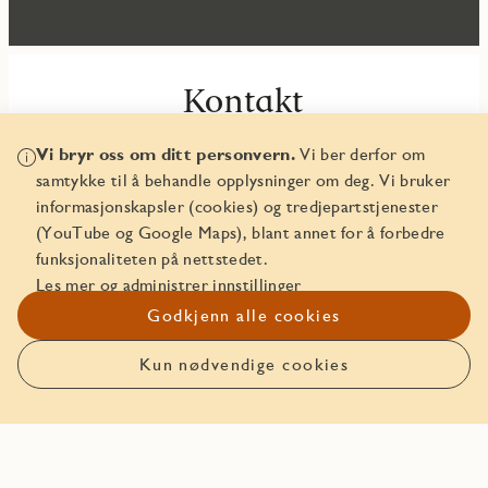
Kontakt
Mai Svelund Fjellbirkeland
Vi bryr oss om ditt personvern.
Vi ber derfor om
samtykke til å behandle opplysninger om deg. Vi bruker
mai.fjellbirkeland@jm.no
informasjonskapsler (cookies) og tredjepartstjenester
+4798239691
(YouTube og Google Maps), blant annet for å forbedre
funksjonaliteten på nettstedet.
Les mer og administrer innstillinger
Godkjenn alle cookies
Kun nødvendige cookies
Mer info
Plantegningshefte