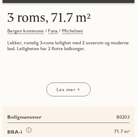
3 roms, 71.7 m²
Bergen kommune
/
Fana
/
Michelsen
Lekker, romslig 3-roms leilighet med 2 soverom og moderne
bad. Leiligheten har 2 flotte balkonger.
Les mer +
Bolignummer
B0203
Les
71.7 m²
BRA-i
mer