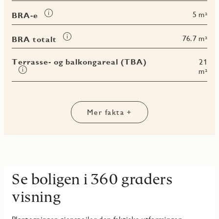
om
Les
5 m²
BRA-e
BRA-
mer
i
om
Les
76.7 m²
BRA totalt
BRA-
mer
e
om
Terrasse- og balkongareal (TBA)
21
BRA
Les
m²
totalt
mer
om
Terrasse-
og
Mer fakta +
balkongareal
(TBA)
Se boligen i 360 graders
visning