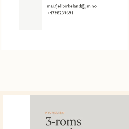
mai.fjellbirkeland@jm.no
+4798239691