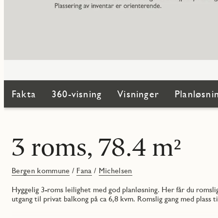
Fakta
360-visning
Visninger
Planløsni
3 roms, 78.4 m²
Bergen kommune
/
Fana
/
Michelsen
Hyggelig 3-roms leilighet med god planløsning. Her får du romsli
utgang til privat balkong på ca 6,8 kvm. Romslig gang med plass t