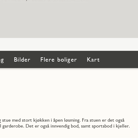
ng
Bilder
Flere boliger
Kart
g stue med stort kjøkken i åpen løsming. Fra stuen er det også
il garderobe. Det er også innvendig bod, samt sportsbod i kjeller.