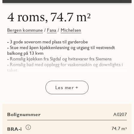
4 roms, 74.7 m²
Bergen kommune
/
Fana
/
Michelsen
- 3 gode soverom med plass til garderobe
- Stue med åpen kjøkkenløsning og utgang til vestvendt
balkong på 13 kvm
- Romslig kjøkken fra Sigdal og hvitevarer fra Siemens
- Romslig bad med opplegg for vaskemaskin og downlights i
taket
Les mer +
Bolignummer
A0207
Les
74.7 m²
BRA-i
mer