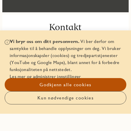
Kontakt
Mai Svelund Fjellbirkeland
Vi bryr oss om ditt personvern.
Vi ber derfor om
samtykke til å behandle opplysninger om deg. Vi bruker
mai.fjellbirkeland@jm.no
informasjonskapsler (cookies) og tredjepartstjenester
+4798239691
(YouTube og Google Maps), blant annet for å forbedre
funksjonaliteten på nettstedet.
Les mer og administrer innstillinger
Godkjenn alle cookies
Kun nødvendige cookies
Mer info
Plantegningshefte