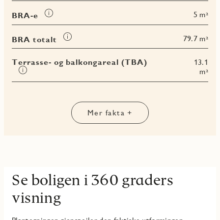
om
Les
5 m²
BRA-e
BRA-
mer
i
om
Les
79.7 m²
BRA totalt
BRA-
mer
e
om
Terrasse- og balkongareal (TBA)
13.1
BRA
Les
m²
totalt
mer
om
Terrasse-
og
Mer fakta +
balkongareal
(TBA)
Se boligen i 360 graders
visning