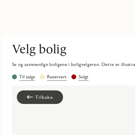
Velg bolig
Se og sammenlign boligene i boligvelgeren. Dette er illust
Les
Til salgs
Reservert
Solgt
mer
om
statusene
Tilbake