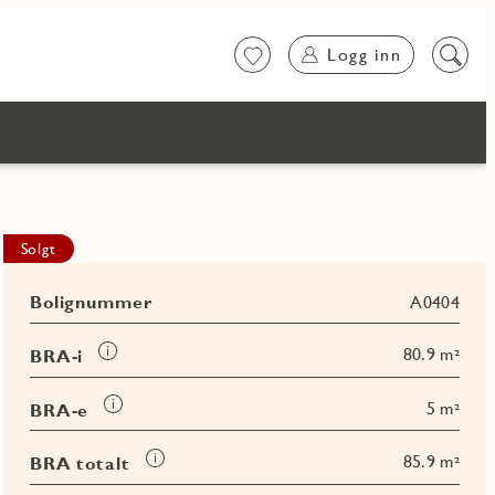
Logg inn
Favoritter
Søk
på
innhol
Favoritm
Solgt
Bolignummer
A0404
Les
80.9 m²
BRA-i
mer
om
Les
5 m²
BRA-e
BRA-
mer
i
om
Les
85.9 m²
BRA totalt
BRA-
mer
e