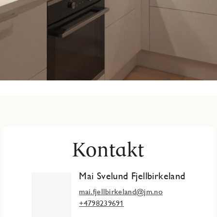
Kontakt
Mai Svelund Fjellbirkeland
mai.fjellbirkeland@jm.no
+4798239691