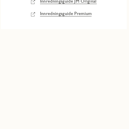
Innredningsguide JM Original
Innredningsguide Premium