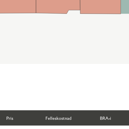
Pris
Felleskostnad
BRA-i