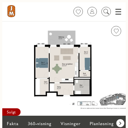
Meny
Favoritter
Logg inn
Søk
på
innhold
Favorit
Solgt
Fakta
360-visning
Visninger
Planløsning
Bi
Frem