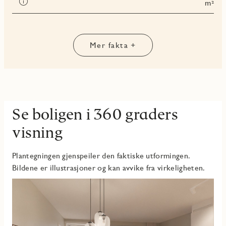
Les
m²
totalt
mer
om
Terrasse-
og
Mer fakta +
balkongareal
(TBA)
Se boligen i 360 graders
visning
Plantegningen gjenspeiler den faktiske utformingen.
Bildene er illustrasjoner og kan avvike fra virkeligheten.