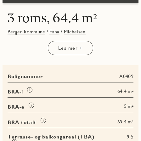
3 roms, 64.4 m²
Bergen kommune
/
Fana
/
Michelsen
Les mer +
Bolignummer
A0409
Les
64.4 m²
BRA-i
mer
om
Les
5 m²
BRA-e
BRA-
mer
i
om
Les
69.4 m²
BRA totalt
BRA-
mer
e
om
Terrasse- og balkongareal (TBA)
9.5
BRA