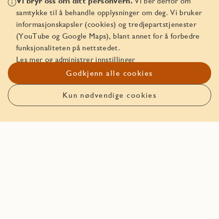
Vi bryr oss om ditt personvern.
Vi ber derfor om
samtykke til å behandle opplysninger om deg. Vi bruker
informasjonskapsler (cookies) og tredjepartstjenester
(YouTube og Google Maps), blant annet for å forbedre
funksjonaliteten på nettstedet.
Mer info
Les mer og administrer innstillinger
Godkjenn alle cookies
Plantegningshefte
Kun nødvendige cookies
Leveransebeskrivelse
Innredningsguide JM Original
Innredningsguide Premium
Planløsning
Solstudie