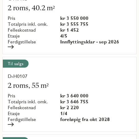
mer
2 roms, 40.2 m²
om
objekt
Pris
kr 3 550 000
{objectNumber}
Totalpris inkl. omk.
kr 3 555 755
Felleskostnad
kr 1 452
Etasje
4/5
Ferdigstillelse
Innflyttingsklar - sep 2026
Til salgs
D-H0107
Les
mer
2 roms, 55 m²
om
objekt
Pris
kr 3 640 000
{objectNumber}
Totalpris inkl. omk.
kr 3 646 755
Felleskostnad
kr 2 220
Etasje
1/4
Ferdigstillelse
foreløpig fra okt 2028