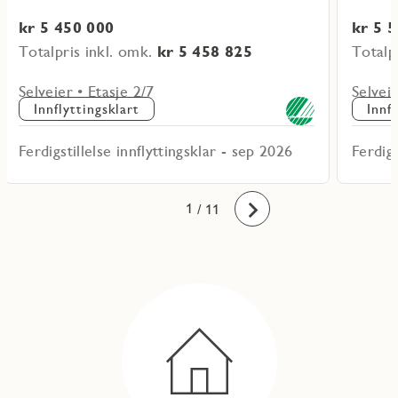
kr 5 450 000
kr 5 
Totalpris inkl. omk.
kr 5 458 825
Totalp
Selveier • Etasje 2/7
Selveie
Innflyttingsklart
Innf
Ferdigstillelse innflyttingsklar - sep 2026
Ferdigs
10
11
1
2
3
4
5
6
7
8
9
/ 11
Fremover