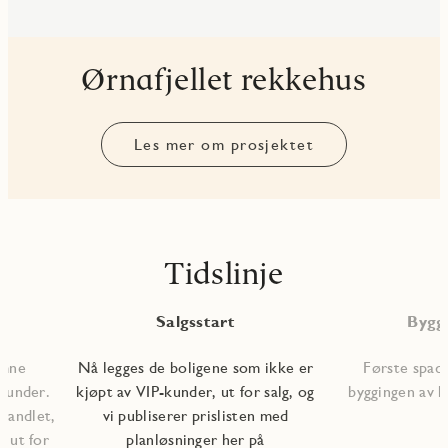
Ørnafjellet rekkehus
Les mer om prosjektet
Tidslinje
Salgsstart
Bygg
omne
Nå legges de boligene som ikke er
Første spade
-kunder.
kjøpt av VIP-kunder, ut for salg, og
byggingen av b
handlet,
vi publiserer prislisten med
r ut for
planløsninger her på