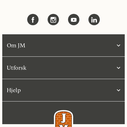
Om JM
Utforsk
Hjelp