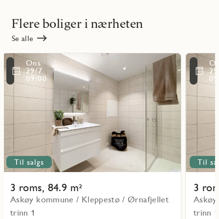
Flere boliger i nærheten
Se alle
Les
Les
Ons
O
mer
mer
ritmarkering
Favoritmarker
29/7
29
om
om
09:00
09
objekt
objekt
A-
A-
H0201
H0301
Til salgs
Til sa
3 roms, 84.9 m²
3 rom
Askøy kommune / Kleppestø / Ørnafjellet
Askøy 
trinn 1
trinn 1