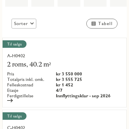
Sorter
Tabell
Vis
Til salgs
alle
objekt
A-H0402
Les
mer
2 roms, 40.2 m²
om
objekt
Pris
kr 3 550 000
{objectNumber}
Totalpris inkl. omk.
kr 3 555 725
Felleskostnad
kr 1 452
Etasje
4/7
Ferdigstillelse
Innflyttingsklar - sep 2026
Til salgs
C-H0402
Les