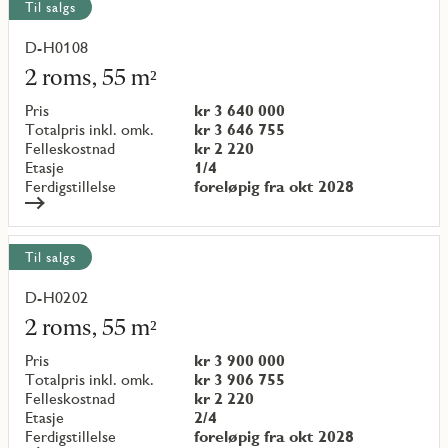
Til salgs
D-H0108
Les
mer
2 roms, 55 m²
om
objekt
Pris
kr 3 640 000
{objectNumber}
Totalpris inkl. omk.
kr 3 646 755
Felleskostnad
kr 2 220
Etasje
1/4
Ferdigstillelse
foreløpig fra okt 2028
Til salgs
D-H0202
Les
mer
2 roms, 55 m²
om
objekt
Pris
kr 3 900 000
{objectNumber}
Totalpris inkl. omk.
kr 3 906 755
Felleskostnad
kr 2 220
Etasje
2/4
Ferdigstillelse
foreløpig fra okt 2028