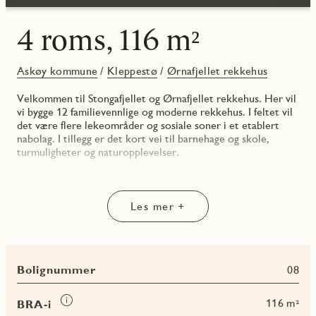
4 roms, 116 m²
Askøy kommune
/
Kleppestø
/
Ørnafjellet rekkehus
Velkommen til Stongafjellet og Ørnafjellet rekkehus. Her vil
vi bygge 12 familievennlige og moderne rekkehus. I feltet vil
det være flere lekeområder og sosiale soner i et etablert
nabolag. I tillegg er det kort vei til barnehage og skole,
turmuligheter og naturopplevelser.
• Innholdsrike og moderne rekkehus
• Godt med lagringsplass i både sportsbod og innerbod
• Stor og åpen stue- og kjøkkenløsning
Les mer +
• Mulighet for badekar i 2. etasje
• Utvendig parkeringsplass inkludert i kjøpesum
• To fullverdige bad
• Utgang til solrik balkong fra stue
Bolignummer
08
Les
116 m²
BRA-i
mer