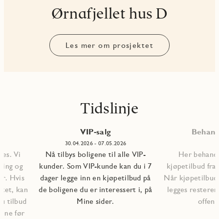
Ørnafjellet hus D
Les mer om prosjektet
Tidslinje
VIP-salg
Behand
30.04.2026 - 07.05.2026
ges. Vi
Nå tilbys boligene til alle VIP-
Her behand
ring og
kunder. Som VIP-kunde kan du i 7
kjøpetilbud fra
er. Hvis
dager legge inn en kjøpetilbud på
Når kjøpetilbud
ktet, kan
de boligene du er interessert i, på
legges resteren
du tilbud
Mine sider.
offentl
gene før