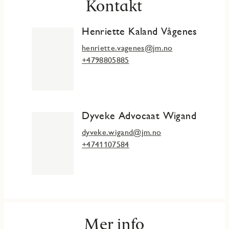
Kontakt
Henriette Kaland Vågenes
henriette.vagenes@jm.no
+4798805885
Dyveke Advocaat Wigand
dyveke.wigand@jm.no
+4741107584
Mer info