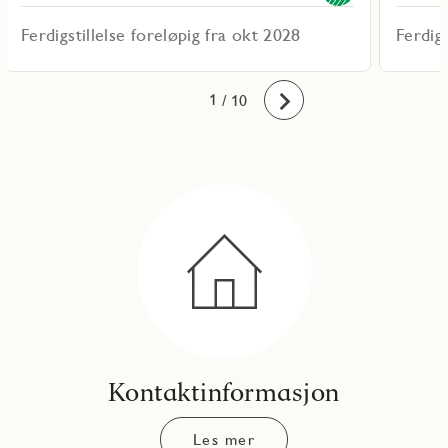
Ferdigstillelse foreløpig fra okt 2028
Ferdigs
10
1
2
3
4
5
6
7
8
9
/ 10
Fremover
Kontaktinformasjon
Les mer