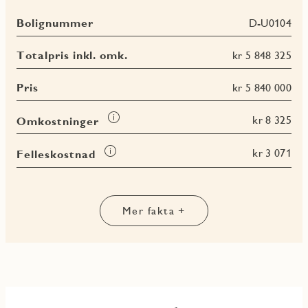
Bolignummer
D-U0104
Totalpris inkl. omk.
kr 5 848 325
Pris
kr 5 840 000
Les
kr 8 325
Omkostninger
mer
om
Les
kr 3 071
Felleskostnad
Omkostninger
mer
Les
Les
Les
om
Les
mer
mer
mer
Felleskostnad
mer
om
om
om
om
BRA-
BRA-
BRA
Mer fakta +
Terrasse-
i
e
totalt
og
balkongareal
(TBA)