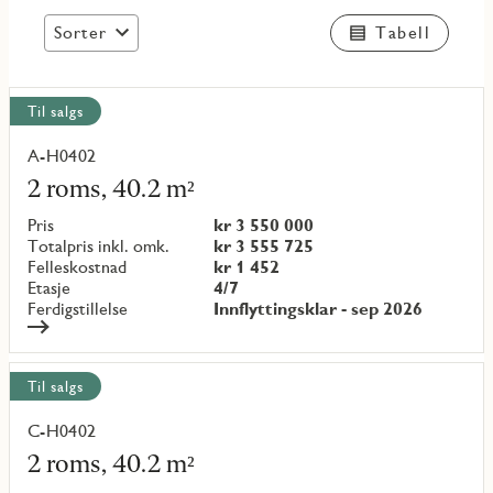
Sorter
Tabell
Vis
Til salgs
alle
objekt
A-H0402
Les
mer
2 roms, 40.2 m²
om
objekt
Pris
kr 3 550 000
{objectNumber}
Totalpris inkl. omk.
kr 3 555 725
Felleskostnad
kr 1 452
Etasje
4/7
Ferdigstillelse
Innflyttingsklar - sep 2026
Til salgs
C-H0402
Les
mer
2 roms, 40.2 m²
om