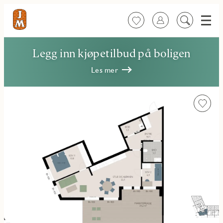
Meny
Favoritter
Logg inn
Søk
på
innhold
Legg inn kjøpetilbud på boligen
Les mer
Favorit