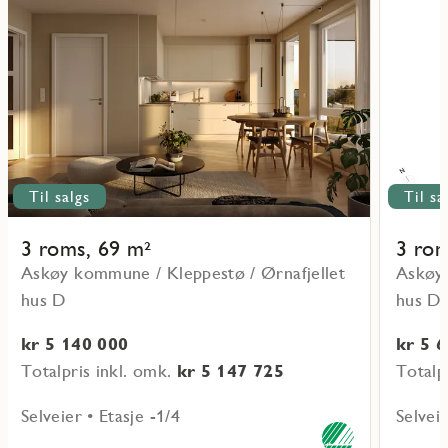
mer
mer
ritmarkering
Favoritmarker
om
om
objekt
objekt
D-
D-
U0101
U0102
Til salgs
Til sa
3 roms, 69 m²
3 rom
Askøy kommune / Kleppestø / Ørnafjellet
Askøy 
hus D
hus D
kr 5 140 000
kr 5 
Totalpris inkl. omk.
kr 5 147 725
Totalp
Selveier • Etasje -1/4
Selveie