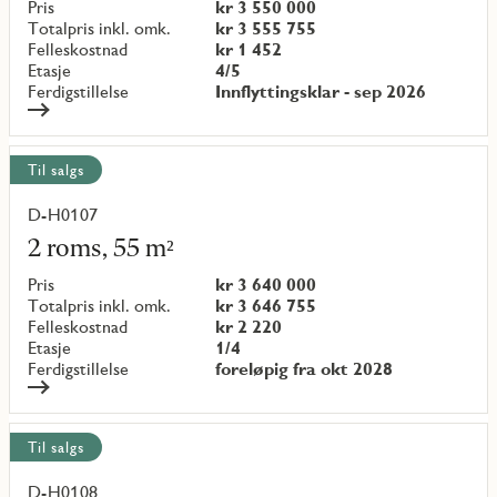
objekt
Pris
kr 3 550 000
{objectNumber}
Totalpris inkl. omk.
kr 3 555 755
Felleskostnad
kr 1 452
Etasje
4/5
Ferdigstillelse
Innflyttingsklar - sep 2026
Til salgs
D-H0107
Les
mer
2 roms, 55 m²
om
objekt
Pris
kr 3 640 000
{objectNumber}
Totalpris inkl. omk.
kr 3 646 755
Felleskostnad
kr 2 220
Etasje
1/4
Ferdigstillelse
foreløpig fra okt 2028
Til salgs
D-H0108
Les