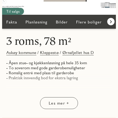
Til salgs
Fakta
Planløsning
Bilder
Flere boliger
Kar
Frem
3 roms, 78 m²
Askøy kommune
/
Kleppestø
/
Ørnafjellet hus D
- Åpen stue- og kjøkkenløsning på hele 35 kvm
- To soverom med gode garderobemuligheter
- Romslig entré med plass til garderobe
- Praktisk innvendig bod for ekstra lagring
Les mer +