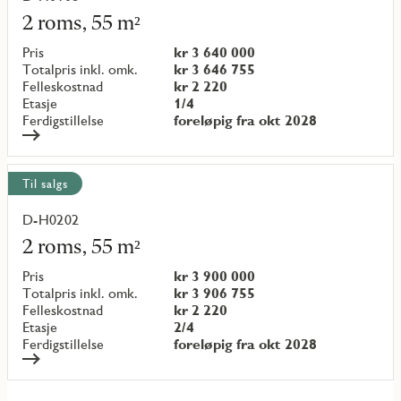
mer
2 roms, 55 m²
om
objekt
Pris
kr 3 640 000
{objectNumber}
Totalpris inkl. omk.
kr 3 646 755
Felleskostnad
kr 2 220
Etasje
1/4
Ferdigstillelse
foreløpig fra okt 2028
Til salgs
D-H0202
Les
mer
2 roms, 55 m²
om
objekt
Pris
kr 3 900 000
{objectNumber}
Totalpris inkl. omk.
kr 3 906 755
Felleskostnad
kr 2 220
Etasje
2/4
Ferdigstillelse
foreløpig fra okt 2028