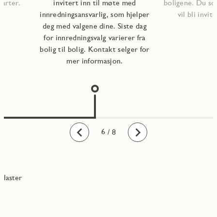
tarter.
invitert inn til møte med
boligene. Du so
innredningsansvarlig, som hjelper
vil bli invite
deg med valgene dine. Siste dag
for innredningsvalg varierer fra
bolig til bolig. Kontakt selger for
mer informasjon.
1
2
3
4
5
6
7
8
/ 8
Bakover
Fremover
laster