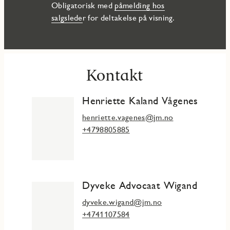
Obligatorisk med
påmelding hos
salgslede
r for deltakelse på visning.
Kontakt
Henriette Kaland Vågenes
henriette.vagenes@jm.no
+4798805885
Dyveke Advocaat Wigand
dyveke.wigand@jm.no
+4741107584