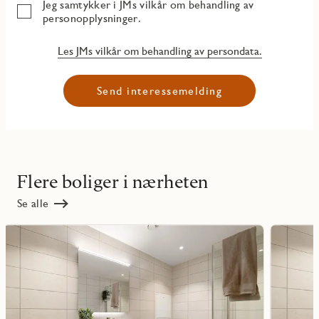
Jeg samtykker i JMs vilkår om behandling av
personopplysninger.
Les JMs vilkår om behandling av persondata.
Send interessemelding
Flere boliger i nærheten
Se alle
Les
Les
mer
mer
ritmarkering
Favoritmarker
om
om
objekt
objekt
A-
A-
H0201
H0301