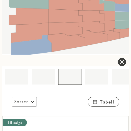
Sorter
Tabell
Vis
Til salgs
alle