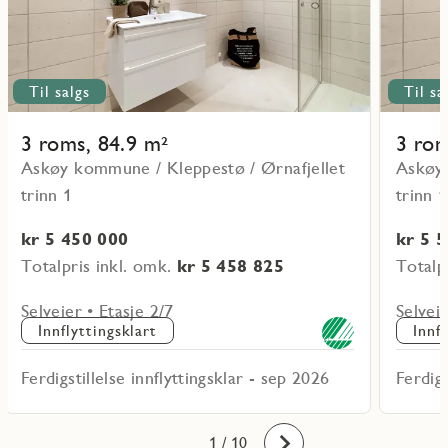
Til salgs
Til sa
3 roms, 84.9 m²
3 rom
Askøy kommune / Kleppestø / Ørnafjellet
Askøy 
trinn 1
trinn 1
kr 5 450 000
kr 5 
Totalpris inkl. omk.
kr 5 458 825
Totalp
Selveier • Etasje 2/7
Selveie
Innflyttingsklart
Innf
Ferdigstillelse innflyttingsklar - sep 2026
Ferdigs
10
1
2
3
4
5
6
7
8
9
/ 10
Fremover