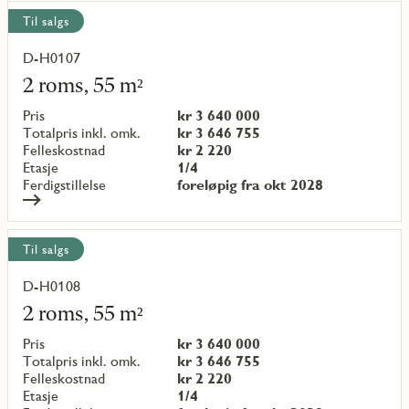
Til salgs
D-H0107
Les
mer
2 roms, 55 m²
om
objekt
Pris
kr 3 640 000
{objectNumber}
Totalpris inkl. omk.
kr 3 646 755
Felleskostnad
kr 2 220
Etasje
1/4
Ferdigstillelse
foreløpig fra okt 2028
Til salgs
D-H0108
Les
mer
2 roms, 55 m²
om
objekt
Pris
kr 3 640 000
{objectNumber}
Totalpris inkl. omk.
kr 3 646 755
Felleskostnad
kr 2 220
Etasje
1/4