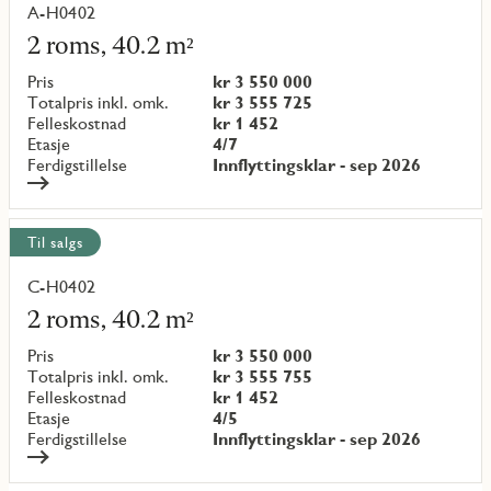
objekt
A-H0402
Les
mer
2 roms, 40.2 m²
om
objekt
Pris
kr 3 550 000
{objectNumber}
Totalpris inkl. omk.
kr 3 555 725
Felleskostnad
kr 1 452
Etasje
4/7
Ferdigstillelse
Innflyttingsklar - sep 2026
Til salgs
C-H0402
Les
mer
2 roms, 40.2 m²
om
objekt
Pris
kr 3 550 000
{objectNumber}
Totalpris inkl. omk.
kr 3 555 755
Felleskostnad
kr 1 452
Etasje
4/5
Ferdigstillelse
Innflyttingsklar - sep 2026