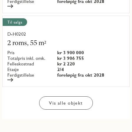
Ferdigstillelse
foreløpig fra okt 2028
Til salgs
D-H0202
Les
mer
2 roms, 55 m²
om
objekt
Pris
kr 3 900 000
{objectNumber}
Totalpris inkl. omk.
kr 3 906 755
Felleskostnad
kr 2 220
Etasje
2/4
Ferdigstillelse
foreløpig fra okt 2028
Vis alle objekt