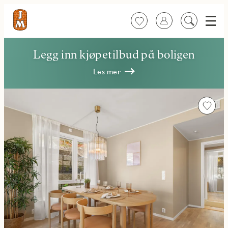
Meny
Favoritter
Logg inn
Søk
på
innhold
Legg inn kjøpetilbud på boligen
Les mer
Favorit