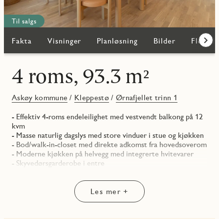
Til salgs
Fakta
Visninger
Planløsning
Bilder
Flere b
Frem
4 roms, 93.3 m²
Askøy kommune
/
Kleppestø
/
Ørnafjellet trinn 1
- Effektiv 4-roms endeleilighet med vestvendt balkong på 12
kvm
- Masse naturlig dagslys med store vinduer i stue og kjøkken
- Bod/walk-in-closet med direkte adkomst fra hovedsoverom
- Moderne kjøkken på helvegg med integrerte hvitevarer
- Skyvedørsgarderobe i entre
- Romslig bad med downlights og eget WC
Les mer +