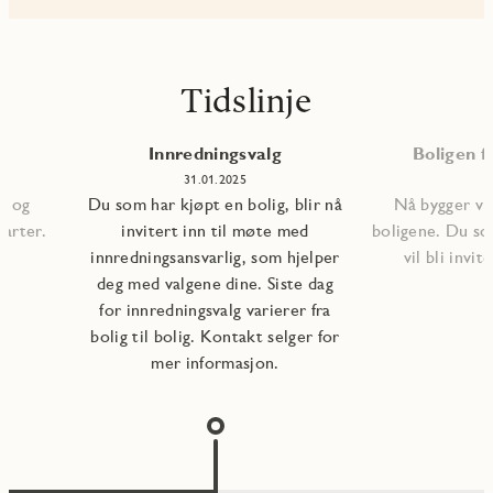
Tidslinje
Innredningsvalg
Boligen fe
31.01.2025
, og
Du som har kjøpt en bolig, blir nå
Nå bygger vi 
tarter.
invitert inn til møte med
boligene. Du so
innredningsansvarlig, som hjelper
vil bli invite
deg med valgene dine. Siste dag
for innredningsvalg varierer fra
bolig til bolig. Kontakt selger for
mer informasjon.