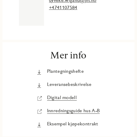
dyveke.wigand@jm.no
+4741107584
Mer info
Plantegningshefte
Leveransebeskrivelse
Digital modell
Innredningsguide hus A-B
Eksempel kjøpekontrakt