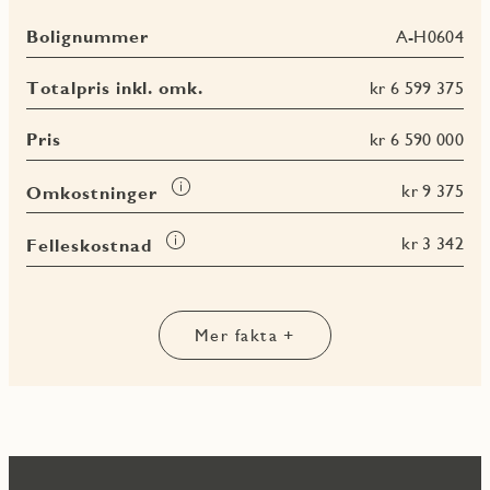
Bolignummer
A-H0604
Totalpris inkl. omk.
kr 6 599 375
Pris
kr 6 590 000
Les
kr 9 375
Omkostninger
mer
om
Les
kr 3 342
Felleskostnad
Omkostninger
mer
Les
Les
Les
om
Les
mer
mer
mer
Felleskostnad
mer
om
om
om
om
BRA-
BRA-
BRA
Mer fakta +
Terrasse-
i
e
totalt
og
balkongareal
(TBA)