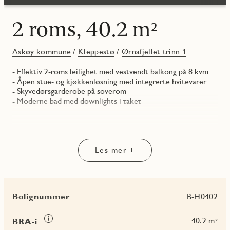
2 roms, 40.2 m²
Askøy kommune
/
Kleppestø
/
Ørnafjellet trinn 1
- Effektiv 2-roms leilighet med vestvendt balkong på 8 kvm
- Åpen stue- og kjøkkenløsning med integrerte hvitevarer
- Skyvedørsgarderobe på soverom
- Moderne bad med downlights i taket
Les mer +
Bolignummer
B-H0402
Les
40.2 m²
BRA-i
mer