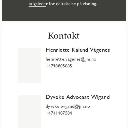
salgslede
r for deltakelse på visning.
Kontakt
Henriette Kaland Vågenes
henriette.vagenes@jm.no
+4798805885
Dyveke Advocaat Wigand
dyveke.wigand@jm.no
+4741107584