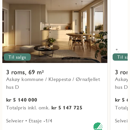
mer
mer
ritmarkering
Favoritmarker
om
om
objekt
objekt
D-
D-
U0101
U0102
Til salgs
Til sa
3 roms, 69 m²
3 rom
Askøy kommune / Kleppestø / Ørnafjellet
Askøy 
hus D
hus D
kr 5 140 000
kr 5 
Totalpris inkl. omk.
kr 5 147 725
Totalp
Selveier • Etasje -1/4
Selveie