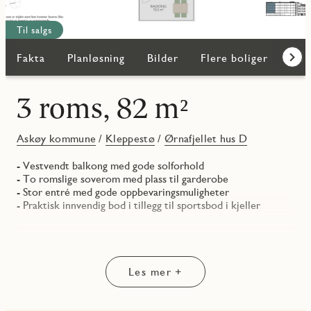
Til salgs
Fakta
Planløsning
Bilder
Flere boliger
Kar
Frem
3 roms, 82 m²
Askøy kommune
/
Kleppestø
/
Ørnafjellet hus D
- Vestvendt balkong med gode solforhold
- To romslige soverom med plass til garderobe
- Stor entré med gode oppbevaringsmuligheter
- Praktisk innvendig bod i tillegg til sportsbod i kjeller
Les mer +