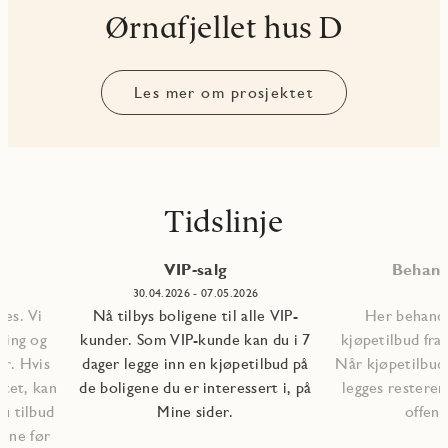
Ørnafjellet hus D
Les mer om prosjektet
Tidslinje
VIP-salg
Behand
30.04.2026 - 07.05.2026
ges. Vi
Nå tilbys boligene til alle VIP-
Her behand
ring og
kunder. Som VIP-kunde kan du i 7
kjøpetilbud fra
er. Hvis
dager legge inn en kjøpetilbud på
Når kjøpetilbud
ktet, kan
de boligene du er interessert i, på
legges resteren
du tilbud
Mine sider.
offentl
gene før