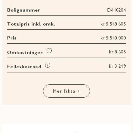
Bolignummer
D-H0204
Totalpris inkl. omk.
kr 5 548 605
Pris
kr 5 540 000
Les
kr 8 605
Omkostninger
mer
om
Les
kr 3 219
Felleskostnad
Omkostninger
mer
Les
Les
Les
om
Les
mer
mer
mer
Felleskostnad
mer
om
om
om
om
BRA-
BRA-
BRA
Mer fakta +
Terrasse-
i
e
totalt
og
balkongareal
(TBA)