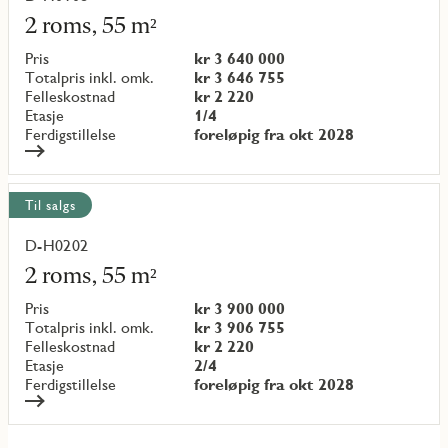
mer
2 roms, 55 m²
om
objekt
Pris
kr 3 640 000
{objectNumber}
Totalpris inkl. omk.
kr 3 646 755
Felleskostnad
kr 2 220
Etasje
1/4
Ferdigstillelse
foreløpig fra okt 2028
Til salgs
D-H0202
Les
mer
2 roms, 55 m²
om
objekt
Pris
kr 3 900 000
{objectNumber}
Totalpris inkl. omk.
kr 3 906 755
Felleskostnad
kr 2 220
Etasje
2/4
Ferdigstillelse
foreløpig fra okt 2028