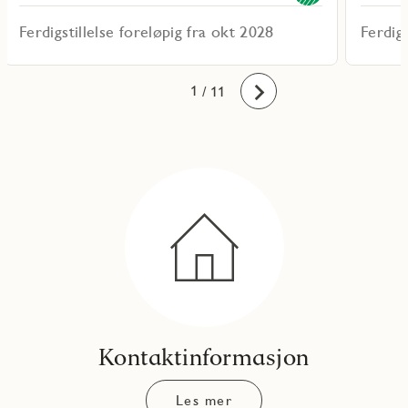
Ferdigstillelse foreløpig fra okt 2028
Ferdigs
10
11
1
2
3
4
5
6
7
8
9
/ 11
Fremover
Kontaktinformasjon
Les mer