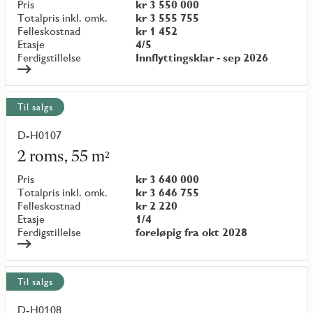
objekt
Pris
kr 3 550 000
{objectNumber}
Totalpris inkl. omk.
kr 3 555 755
Felleskostnad
kr 1 452
Etasje
4/5
Ferdigstillelse
Innflyttingsklar - sep 2026
Til salgs
D-H0107
Les
mer
2 roms, 55 m²
om
objekt
Pris
kr 3 640 000
{objectNumber}
Totalpris inkl. omk.
kr 3 646 755
Felleskostnad
kr 2 220
Etasje
1/4
Ferdigstillelse
foreløpig fra okt 2028
Til salgs
D-H0108
Les