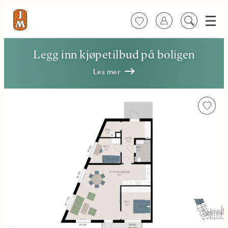
Meny
Favoritter
Logg inn
Søk
på
innhold
Legg inn kjøpetilbud på boligen
Les mer
Favorit