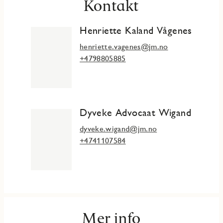
Kontakt
Henriette Kaland Vågenes
henriette.vagenes@jm.no
+4798805885
Dyveke Advocaat Wigand
dyveke.wigand@jm.no
+4741107584
Mer info