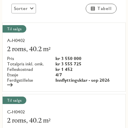
Sorter
Tabell
Vis
Til salgs
alle
objekt
A-H0402
Les
mer
2 roms, 40.2 m²
om
objekt
Pris
kr 3 550 000
{objectNumber}
Totalpris inkl. omk.
kr 3 555 725
Felleskostnad
kr 1 452
Etasje
4/7
Ferdigstillelse
Innflyttingsklar - sep 2026
Til salgs
C-H0402
Les
mer
2 roms, 40.2 m²
om