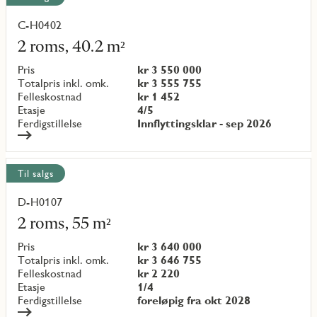
C-H0402
Les
mer
2 roms, 40.2 m²
om
objekt
Pris
kr 3 550 000
{objectNumber}
Totalpris inkl. omk.
kr 3 555 755
Felleskostnad
kr 1 452
Etasje
4/5
Ferdigstillelse
Innflyttingsklar - sep 2026
Til salgs
D-H0107
Les
mer
2 roms, 55 m²
om
objekt
Pris
kr 3 640 000
{objectNumber}
Totalpris inkl. omk.
kr 3 646 755
Felleskostnad
kr 2 220
Etasje
1/4
Ferdigstillelse
foreløpig fra okt 2028