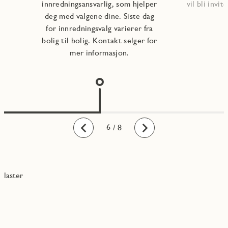
innredningsansvarlig, som hjelper
vil bli invite
deg med valgene dine. Siste dag
for innredningsvalg varierer fra
bolig til bolig. Kontakt selger for
mer informasjon.
1
2
3
4
5
6
7
8
/ 8
Bakover
Fremover
laster