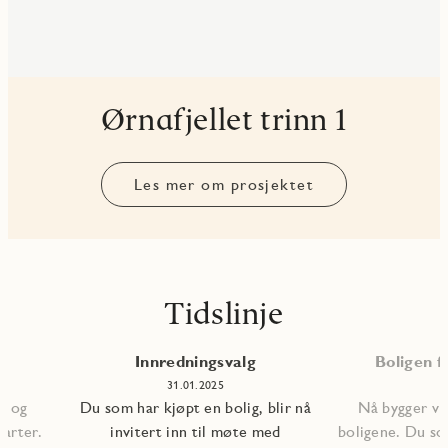
Ørnafjellet trinn 1
Les mer om prosjektet
Tidslinje
Innredningsvalg
Boligen fe
31.01.2025
, og
Du som har kjøpt en bolig, blir nå
Nå bygger vi 
tarter.
invitert inn til møte med
boligene. Du so