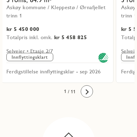
Askøy kommune / Kleppestø / Ørnafjellet
Askøy 
trinn 1
trinn 1
kr 5 450 000
kr 5 
Totalpris inkl. omk.
kr 5 458 825
Totalp
Selveier • Etasje 2/7
Selveie
Innflyttingsklart
Innf
Ferdigstillelse innflyttingsklar - sep 2026
Ferdigs
10
11
1
2
3
4
5
6
7
8
9
/ 11
Fremover