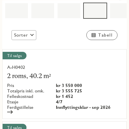
Sorter
Tabell
Vis
Til salgs
alle
objekt
A-H0402
Les
mer
2 roms, 40.2 m²
om
objekt
Pris
kr 3 550 000
{objectNumber}
Totalpris inkl. omk.
kr 3 555 725
Felleskostnad
kr 1 452
Etasje
4/7
Ferdigstillelse
Innflyttingsklar - sep 2026
Til salgs