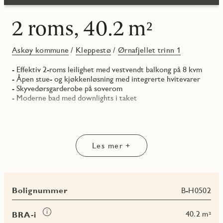
2 roms, 40.2 m²
Askøy kommune
/
Kleppestø
/
Ørnafjellet trinn 1
- Effektiv 2-roms leilighet med vestvendt balkong på 8 kvm
- Åpen stue- og kjøkkenløsning med integrerte hvitevarer
- Skyvedørsgarderobe på soverom
- Moderne bad med downlights i taket
Les mer +
Bolignummer
B-H0502
Les
40.2 m²
BRA-i
mer