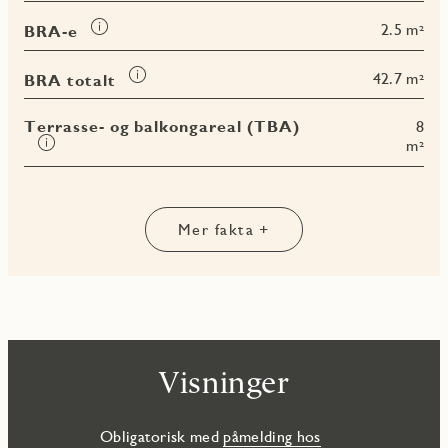
om
Les
2.5 m²
BRA-e
BRA-
mer
i
om
Les
42.7 m²
BRA totalt
BRA-
mer
e
om
Terrasse- og balkongareal (TBA)
8
BRA
Les
m²
totalt
mer
om
Terrasse-
og
Mer fakta +
balkongareal
(TBA)
Visninger
Obligatorisk med
påmelding hos