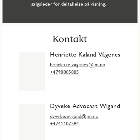
salgslede
r for deltakelse på visning.
Kontakt
Henriette Kaland Vågenes
henriette.vagenes@jm.no
+4798805885
Dyveke Advocaat Wigand
dyveke.wigand@jm.no
+4741107584