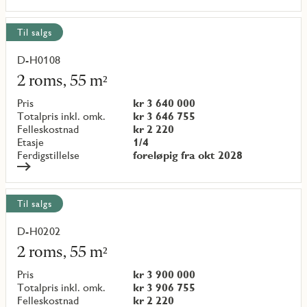
Til salgs
D-H0108
Les
mer
2 roms, 55 m²
om
objekt
Pris
kr 3 640 000
{objectNumber}
Totalpris inkl. omk.
kr 3 646 755
Felleskostnad
kr 2 220
Etasje
1/4
Ferdigstillelse
foreløpig fra okt 2028
Til salgs
D-H0202
Les
mer
2 roms, 55 m²
om
objekt
Pris
kr 3 900 000
{objectNumber}
Totalpris inkl. omk.
kr 3 906 755
Felleskostnad
kr 2 220