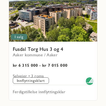
Torg
Hus
3
og
4
I salg
Fusdal Torg Hus 3 og 4
Asker kommune / Asker
kr 6 315 000 - kr 7 015 000
Selveier • 3 roms
Innflyttingsklart
Ferdigstillelse innflyttingsklar