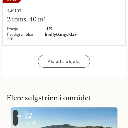
4-K102
Les
mer
2 roms, 40 m²
om
objekt
Etasje
-1/5
{objectNumber}
Ferdigstillelse
Innflyttingsklar
Vis alle objekt
Flere salgstrinn i området
Les
Søn
mer
Favoritmarkering
9/8
om
13:00
Fusdal