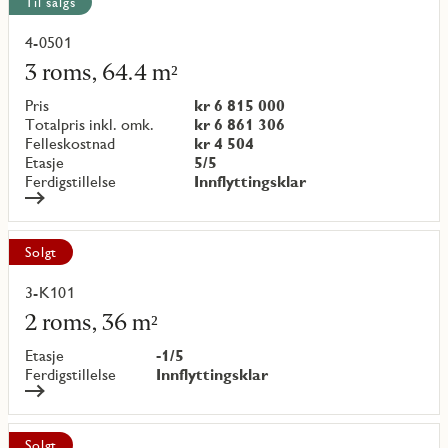
Til salgs
4-0501
Les
mer
3 roms, 64.4 m²
om
objekt
Pris
kr 6 815 000
{objectNumber}
Totalpris inkl. omk.
kr 6 861 306
Felleskostnad
kr 4 504
Etasje
5/5
Ferdigstillelse
Innflyttingsklar
Solgt
3-K101
Les
mer
2 roms, 36 m²
om
objekt
Etasje
-1/5
{objectNumber}
Ferdigstillelse
Innflyttingsklar
Solgt