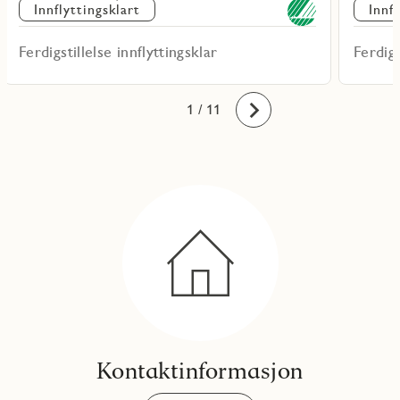
Innflyttingsklart
Innf
Ferdigstillelse innflyttingsklar
Ferdigs
10
11
1
2
3
4
5
6
7
8
9
/ 11
Fremover
Kontaktinformasjon