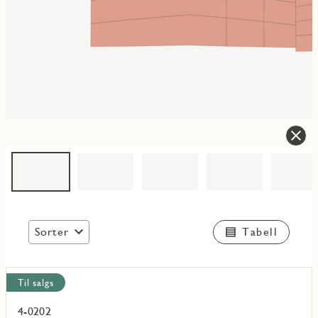
Sorter
Tabell
Vis
Til salgs
alle
objekt
4-0202
Les