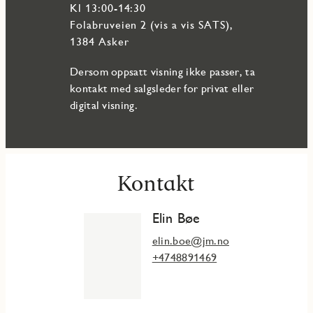
La uteplassen bli en frisk forlengelse av stuen. Alle
Kl 13:00-14:30
leilighetene har egen balkong eller terrasse. Nyt en
Folabruveien 2 (vis a vis SATS),
kaffekopp ute før arbeidsdagen starter, eller ta middagen på
1384 Asker
balkongen.
Heis fra parkeringskjeller til alle etasjer
Dersom oppsatt visning ikke passer, ta
I parkeringskjelleren under boligene står bilen din trygt
kontakt med salgsleder for privat eller
parkert. Du slipper blant annet å tenke på snømåking om
digital visning.
vinteren. Har du hendene fulle av bæreposer etter dagens
handlerunde i matbutikken er veien kort fra heis i kjeller til
din leilighet.
Svanemerket boligprosjekt
Alle leilighetene leveres med miljøsertifiseringen
Kontakt
Svanemerket.
Elin Bøe
elin.boe@jm.no
+4748891469