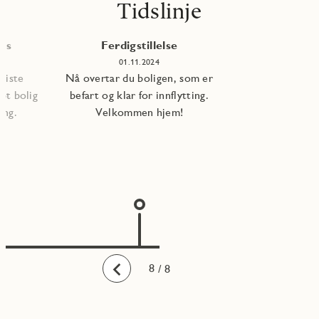
Tidslinje
les
Ferdigstillelse
01.11.2024
 siste
Nå overtar du boligen, som er
pt bolig
befart og klar for innflytting.
ning.
Velkommen hjem!
1
2
3
4
5
6
7
8
/ 8
Bakover