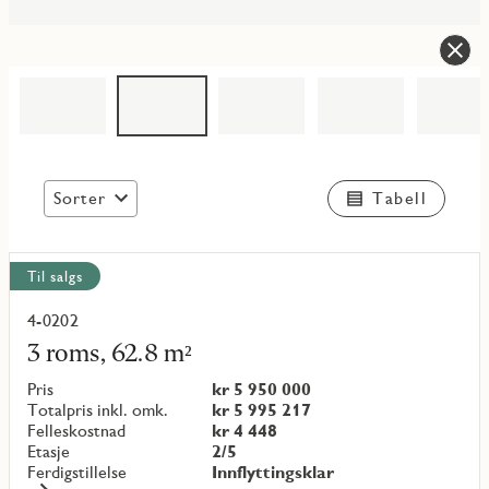
Sorter
Tabell
Vis
Til salgs
alle
objekt
4-0202
Les
mer
3 roms, 62.8 m²
om
objekt
Pris
kr 5 950 000
{objectNumber}
Totalpris inkl. omk.
kr 5 995 217
Felleskostnad
kr 4 448
Etasje
2/5
Ferdigstillelse
Innflyttingsklar