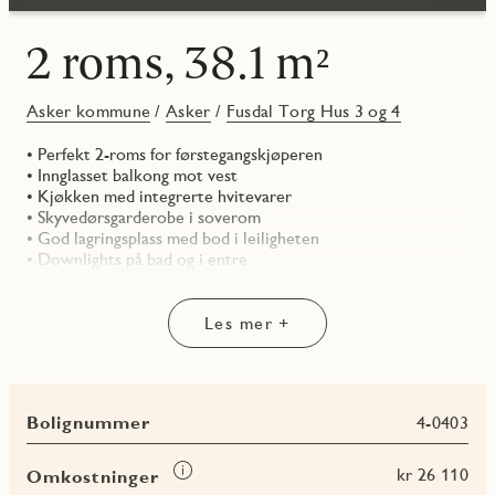
2 roms, 38.1 m²
Asker kommune
/
Asker
/
Fusdal Torg Hus 3 og 4
• Perfekt 2-roms for førstegangskjøperen
• Innglasset balkong mot vest
• Kjøkken med integrerte hvitevarer
• Skyvedørsgarderobe i soverom
• God lagringsplass med bod i leiligheten
• Downlights på bad og i entre
Les mer +
Bolignummer
4-0403
Les
kr 26 110
Omkostninger
mer