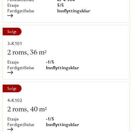
Etasje
5/5
Ferdigstillelse
Innflyttingsklar
Solgt
3-K101
Les
mer
2 roms, 36 m²
om
objekt
Etasje
-1/5
{objectNumber}
Ferdigstillelse
Innflyttingsklar
Solgt
4-K102
Les
mer
2 roms, 40 m²
om
objekt
Etasje
-1/5
{objectNumber}
Ferdigstillelse
Innflyttingsklar