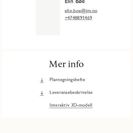
Elin Bøe
elin.boe@jm.no
+4748891469
Mer info
Plantegningshefte
Leveransebeskrivelse
Interaktiv 3D-modell