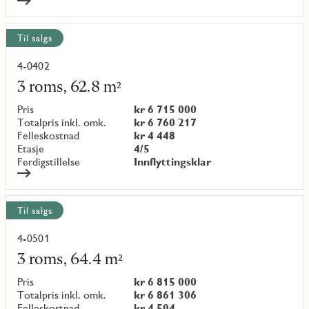
Til salgs
4-0402
Les
mer
3 roms, 62.8 m²
om
objekt
Pris
kr 6 715 000
{objectNumber}
Totalpris inkl. omk.
kr 6 760 217
Felleskostnad
kr 4 448
Etasje
4/5
Ferdigstillelse
Innflyttingsklar
Til salgs
4-0501
Les
mer
3 roms, 64.4 m²
om
objekt
Pris
kr 6 815 000
{objectNumber}
Totalpris inkl. omk.
kr 6 861 306
Felleskostnad
kr 4 504