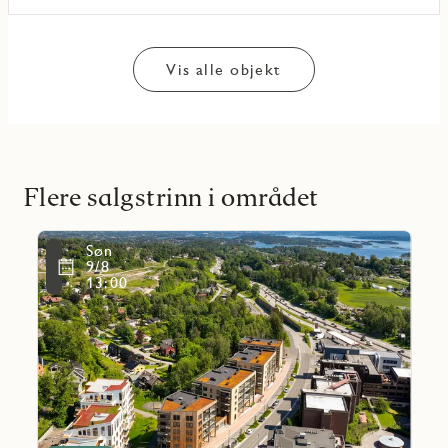
Vis alle objekt
Flere salgstrinn i området
Les
Søn
mer
Favoritmarkering
9/8
om
13:00
Fusdal
Torg
Hus
1
og
2