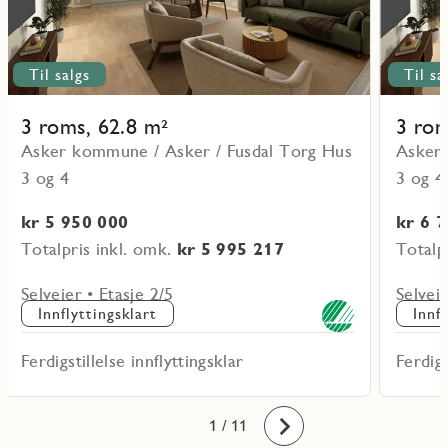
Til salgs
Til sa
3 roms, 62.8 m²
3 rom
Asker kommune / Asker / Fusdal Torg Hus
Asker 
3 og 4
3 og 4
kr 5 950 000
kr 6 
Totalpris inkl. omk.
kr 5 995 217
Totalp
Selveier • Etasje 2/5
Selveie
Innflyttingsklart
Innf
Ferdigstillelse innflyttingsklar
Ferdigs
10
11
1
2
3
4
5
6
7
8
9
/ 11
Fremover