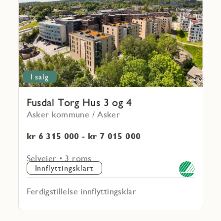
Torg
Hus
3
og
4
I salg
Fusdal Torg Hus 3 og 4
Asker kommune / Asker
kr 6 315 000 - kr 7 015 000
Selveier • 3 roms
Innflyttingsklart
Ferdigstillelse innflyttingsklar