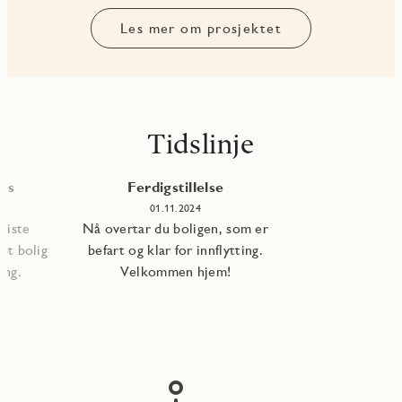
Les mer om prosjektet
Tidslinje
les
Ferdigstillelse
01.11.2024
 siste
Nå overtar du boligen, som er
pt bolig
befart og klar for innflytting.
ning.
Velkommen hjem!