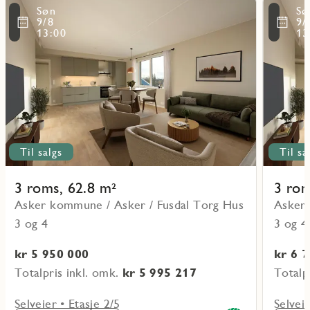
Les
Les
Søn
Sø
mer
mer
ritmarkering
Favoritmarker
9/8
9/
om
om
13:00
13
objekt
objekt
4-
4-
0202
0402
Til salgs
Til sa
3 roms, 62.8 m²
3 rom
Asker kommune / Asker / Fusdal Torg Hus
Asker 
3 og 4
3 og 4
kr 5 950 000
kr 6 
Totalpris inkl. omk.
kr 5 995 217
Totalp
Selveier • Etasje 2/5
Selveie