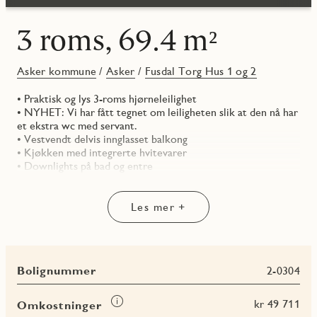
3 roms, 69.4 m²
Asker kommune
/
Asker
/
Fusdal Torg Hus 1 og 2
• Praktisk og lys 3-roms hjørneleilighet
• NYHET: Vi har fått tegnet om leiligheten slik at den nå har
et ekstra wc med servant.
• Vestvendt delvis innglasset balkong
• Kjøkken med integrerte hvitevarer
• Downlights på bad og entre
Les mer +
Bolignummer
2-0304
Les
kr 49 711
Omkostninger
mer