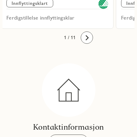
Innflyttingsklart
Innf
Ferdigstillelse innflyttingsklar
Ferdigs
10
11
1
2
3
4
5
6
7
8
9
/ 11
Fremover
Kontaktinformasjon