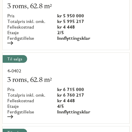
mer
3 roms, 62.8 m²
om
objekt
Pris
kr 5 950 000
{objectNumber}
Totalpris inkl. omk.
kr 5 995 217
Felleskostnad
kr 4 448
Etasje
2/5
Ferdigstillelse
Innflyttingsklar
Til salgs
4-0402
Les
mer
3 roms, 62.8 m²
om
objekt
Pris
kr 6 715 000
{objectNumber}
Totalpris inkl. omk.
kr 6 760 217
Felleskostnad
kr 4 448
Etasje
4/5
Ferdigstillelse
Innflyttingsklar