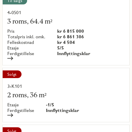
Til salgs
4-0501
Les
mer
3 roms, 64.4 m²
om
objekt
Pris
kr 6 815 000
{objectNumber}
Totalpris inkl. omk.
kr 6 861 306
Felleskostnad
kr 4 504
Etasje
5/5
Ferdigstillelse
Innflyttingsklar
Solgt
3-K101
Les
mer
2 roms, 36 m²
om
objekt
Etasje
-1/5
{objectNumber}
Ferdigstillelse
Innflyttingsklar
Solgt