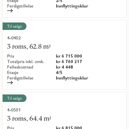
Etasje
2/5
Ferdigstillelse
Innflyttingsklar
Til salgs
4-0402
Les
mer
3 roms, 62.8 m²
om
objekt
Pris
kr 6 715 000
{objectNumber}
Totalpris inkl. omk.
kr 6 760 217
Felleskostnad
kr 4 448
Etasje
4/5
Ferdigstillelse
Innflyttingsklar
Til salgs
4-0501
Les
mer
3 roms, 64.4 m²
om
objekt
Pris
kr 6 815 000