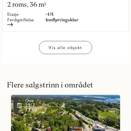
mer
2 roms, 36 m²
om
objekt
Etasje
-1/5
{objectNumber}
Ferdigstillelse
Innflyttingsklar
Vis alle objekt
Flere salgstrinn i området
Les
Ons
mer
Favoritmarkering
29/7
om
13:00
Fusdal
Torg
Hus
1