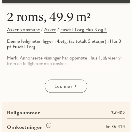
2 roms, 49.9 m²
Asker kommune
/
Asker
/
Fusdal Torg Hus 3 og 4
Denne leiligheten ligger i 4.etg. (av totalt 5 etasjer) i Hus 3
på Fusdal Torg.
Merk: Annonserte visninger har oppmøte i hus 1, så viser vi
frem de leiligheter man ønsker.
Her får du bl.a.:
• Meget pent kvalitetskjøkken fra Marbodal i hjørneløsning
der integrerte hvitevarer fra Siemens er inkludert.
Les mer +
• Skyvedørsgarderobe på soverom medfølger
• Hvitpigmentert eik parkettgulv
• Flislagt og delikat baderom med komfortvarme (elektrisk) i
gulvet
Bolignummer
3-0402
• Downlights på bad og i entré
• Stor og herlig balkong mot sør som er innglasset med
skyvefelt slik at du kan trekke glassene til side og ha det helt
Les
kr 36 414
Omkostninger
åpent dersom ønskelig.
mer