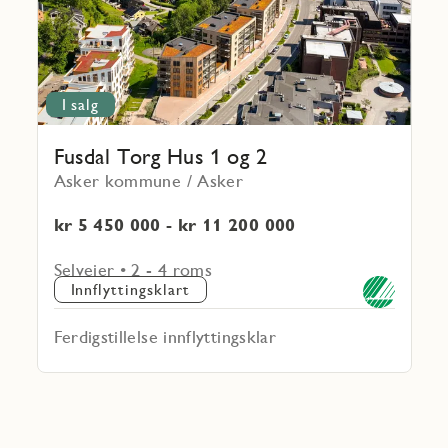
og
2
I salg
Fusdal Torg Hus 1 og 2
Asker kommune / Asker
kr 5 450 000 - kr 11 200 000
Selveier • 2 - 4 roms
Innflyttingsklart
Ferdigstillelse innflyttingsklar