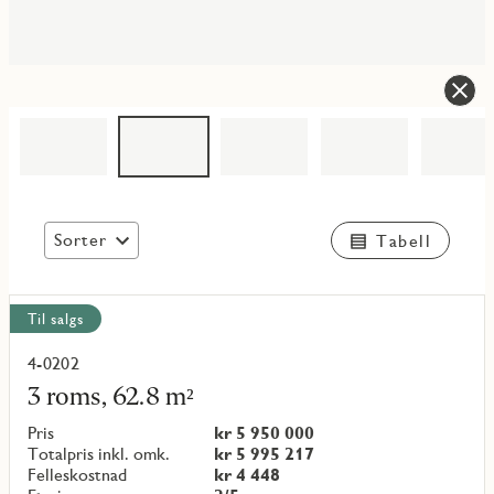
Sorter
Tabell
Vis
Til salgs
alle
objekt
4-0202
Les
mer
3 roms, 62.8 m²
om
objekt
Pris
kr 5 950 000
{objectNumber}
Totalpris inkl. omk.
kr 5 995 217
Felleskostnad
kr 4 448