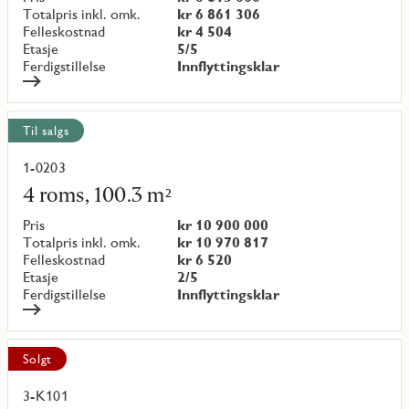
{objectNumber}
Totalpris inkl. omk.
kr 6 861 306
Felleskostnad
kr 4 504
Etasje
5/5
Ferdigstillelse
Innflyttingsklar
Til salgs
1-0203
Les
mer
4 roms, 100.3 m²
om
objekt
Pris
kr 10 900 000
{objectNumber}
Totalpris inkl. omk.
kr 10 970 817
Felleskostnad
kr 6 520
Etasje
2/5
Ferdigstillelse
Innflyttingsklar
Solgt
3-K101
Les