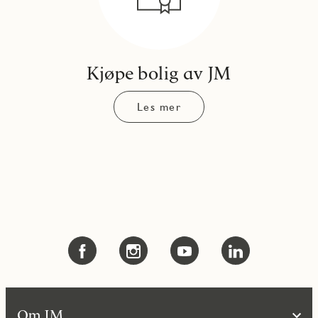
Kjøpe bolig av JM
Les mer
Om JM