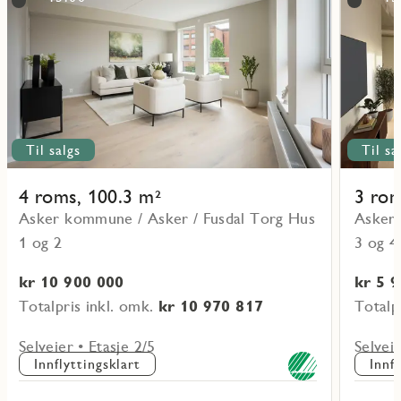
objekt
objekt
1-
4-
0203
0202
Til salgs
Til sa
4 roms, 100.3 m²
3 rom
Asker kommune / Asker / Fusdal Torg Hus
Asker 
1 og 2
3 og 4
kr 10 900 000
kr 5 
Totalpris inkl. omk.
kr 10 970 817
Totalp
Selveier • Etasje 2/5
Selveie
Innflyttingsklart
Innf