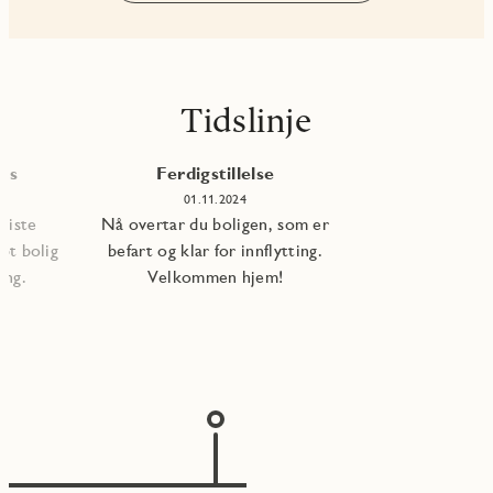
Tidslinje
les
Ferdigstillelse
01.11.2024
 siste
Nå overtar du boligen, som er
pt bolig
befart og klar for innflytting.
ning.
Velkommen hjem!