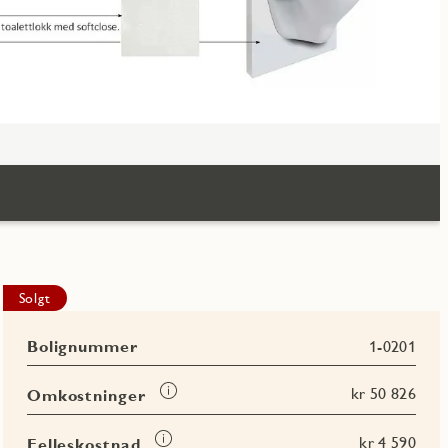
Solgt
Bolignummer
1-0201
Les
kr 50 826
Omkostninger
mer
om
Les
kr 4 590
Felleskostnad
Omkostninger