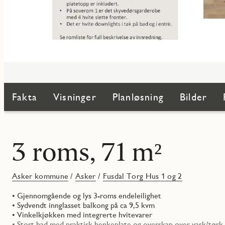
Fakta
Visninger
Planløsning
Bilder
3 roms, 71 m²
Asker kommune
/
Asker
/
Fusdal Torg Hus 1 og 2
• Gjennomgående og lys 3-roms endeleilighet
• Sydvendt innglasset balkong på ca 9,5 kvm
• Vinkelkjøkken med integrerte hvitevarer
• Stort bad med praktisk benkeplate og overskap over vask/tørk