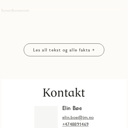
på hovedsoverom
Les all tekst og alle fakta +
Kontakt
Elin Bøe
elin.boe@jm.no
+4748891469