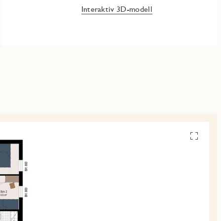
Interaktiv 3D-modell
Se
alle
planskiss