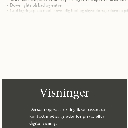
• Downlights på bad og entre
• God lagringsplass med innvendig bod og skyvedørsgarderobe 
Visninger
Dersom oppsatt visning ikke passer, ta
kontakt med salgsleder for privat eller
digital visning.