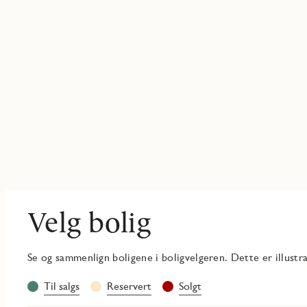
Velg bolig
Se og sammenlign boligene i boligvelgeren. Dette er illust
Les
Til salgs
Reservert
Solgt
mer