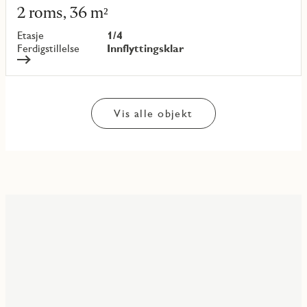
mer
2 roms, 36 m²
om
objekt
Etasje
1/4
{objectNumber}
Ferdigstillelse
Innflyttingsklar
Vis alle objekt