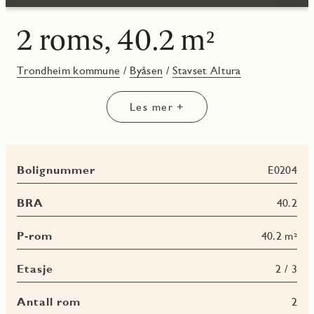
2 roms, 40.2 m²
Trondheim kommune
/
Byåsen
/
Stavset Altura
Les mer +
Bolignummer
E0204
BRA
40.2
P-rom
40.2 m²
Etasje
2 / 3
Antall rom
2