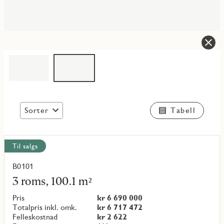
Sorter
Tabell
Vis
Til salgs
alle
objekt
B0101
Les
mer
3 roms, 100.1 m²
om
objekt
Pris
kr 6 690 000
{objectNumber}
Totalpris inkl. omk.
kr 6 717 472
Felleskostnad
kr 2 622