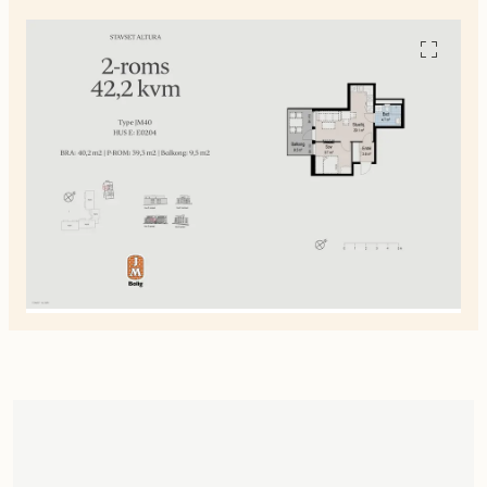
Se
alle
planskiss