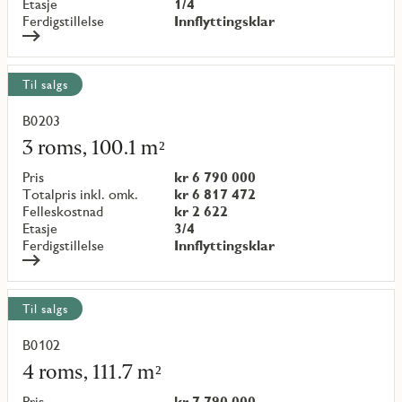
Etasje
1/4
Ferdigstillelse
Innflyttingsklar
Til salgs
B0203
Les
mer
3 roms, 100.1 m²
om
objekt
Pris
kr 6 790 000
{objectNumber}
Totalpris inkl. omk.
kr 6 817 472
Felleskostnad
kr 2 622
Etasje
3/4
Ferdigstillelse
Innflyttingsklar
Til salgs
B0102
Les
mer
4 roms, 111.7 m²
om
objekt
Pris
kr 7 790 000