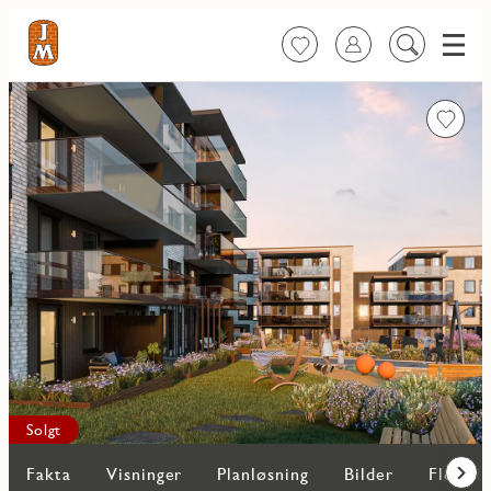
Meny
Favoritter
Logg inn
Søk
på
innhold
Favorit
Solgt
Fakta
Visninger
Planløsning
Bilder
Flere b
Frem