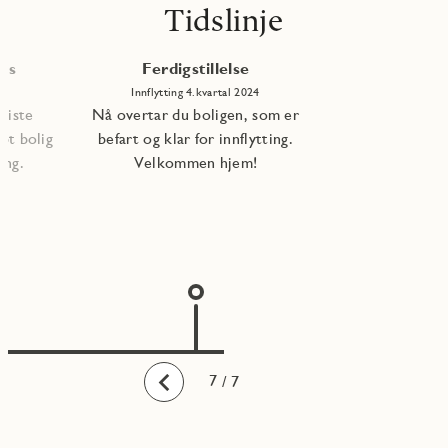
Tidslinje
les
Ferdigstillelse
Innflytting 4.kvartal 2024
 siste
Nå overtar du boligen, som er
pt bolig
befart og klar for innflytting.
ning.
Velkommen hjem!
1
2
3
4
5
6
7
/ 7
Bakover