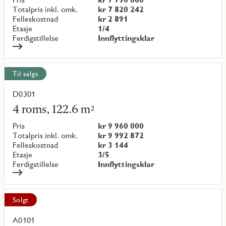
{objectNumber}
Totalpris inkl. omk.
kr 7 820 242
Felleskostnad
kr 2 891
Etasje
1/4
Ferdigstillelse
Innflyttingsklar
Til salgs
D0301
Les
mer
4 roms, 122.6 m²
om
objekt
Pris
kr 9 960 000
{objectNumber}
Totalpris inkl. omk.
kr 9 992 872
Felleskostnad
kr 3 144
Etasje
3/5
Ferdigstillelse
Innflyttingsklar
Solgt
A0101
Les