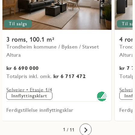
Til salgs
Til sa
3 roms, 100.1 m²
4 rom
Trondheim kommune / Byåsen / Stavset
Trondh
Altura
Altura
kr 6 690 000
kr 7 
Totalpris inkl. omk.
kr 6 717 472
Totalp
Selveier • Etasje 1/4
Selveie
Innflyttingsklart
Innf
Ferdigstillelse innflyttingsklar
Ferdigs
10
11
1
2
3
4
5
6
7
8
9
/ 11
Fremover