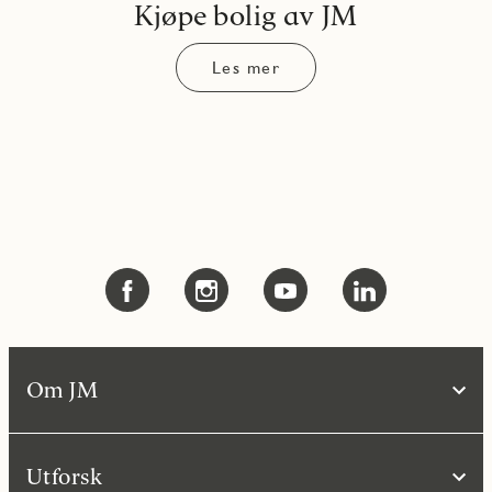
Kjøpe bolig av JM
Les mer
Om JM
Utforsk