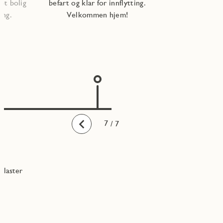
pt bolig
befart og klar for innflytting.
ning.
Velkommen hjem!
1
2
3
4
5
6
7
/ 7
Bakover
laster