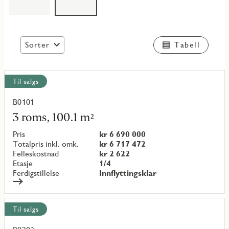
Sorter
Tabell
Vis
Til salgs
alle
objekt
B0101
Les
mer
3 roms, 100.1 m²
om
objekt
Pris
kr 6 690 000
{objectNumber}
Totalpris inkl. omk.
kr 6 717 472
Felleskostnad
kr 2 622
Etasje
1/4
Ferdigstillelse
Innflyttingsklar
Til salgs