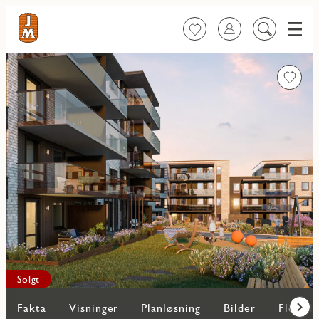
Meny
Favoritter
Logg inn
Søk
på
innhold
Favorit
Solgt
Fakta
Visninger
Planløsning
Bilder
Flere b
Frem