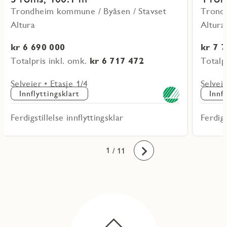
Trondheim kommune / Byåsen / Stavset
Trondh
Altura
Altura
kr 6 690 000
kr 7 
Totalpris inkl. omk.
kr 6 717 472
Totalp
Selveier • Etasje 1/4
Selveie
Innflyttingsklart
Innf
Ferdigstillelse innflyttingsklar
Ferdigs
10
11
1
2
3
4
5
6
7
8
9
/ 11
Fremover