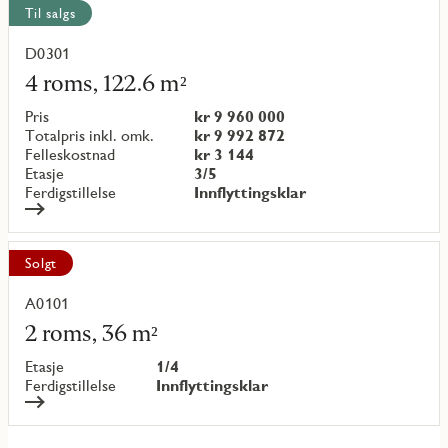
Til salgs
D0301
Les
mer
4 roms, 122.6 m²
om
objekt
Pris
kr 9 960 000
{objectNumber}
Totalpris inkl. omk.
kr 9 992 872
Felleskostnad
kr 3 144
Etasje
3/5
Ferdigstillelse
Innflyttingsklar
Solgt
A0101
Les
mer
2 roms, 36 m²
om
objekt
Etasje
1/4
{objectNumber}
Ferdigstillelse
Innflyttingsklar