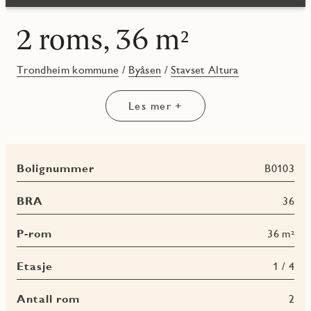
2 roms, 36 m²
Trondheim kommune
/
Byåsen
/
Stavset Altura
Les mer +
Bolignummer
B0103
BRA
36
P-rom
36 m²
Etasje
1 / 4
Antall rom
2