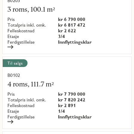
B0203
Les
mer
3 roms, 100.1 m²
om
objekt
Pris
kr 6 790 000
{objectNumber}
Totalpris inkl. omk.
kr 6 817 472
Felleskostnad
kr 2 622
Etasje
3/4
Ferdigstillelse
Innflyttingsklar
Til salgs
B0102
Les
mer
4 roms, 111.7 m²
om
objekt
Pris
kr 7 790 000
{objectNumber}
Totalpris inkl. omk.
kr 7 820 242
Felleskostnad
kr 2 891
Etasje
1/4
Ferdigstillelse
Innflyttingsklar