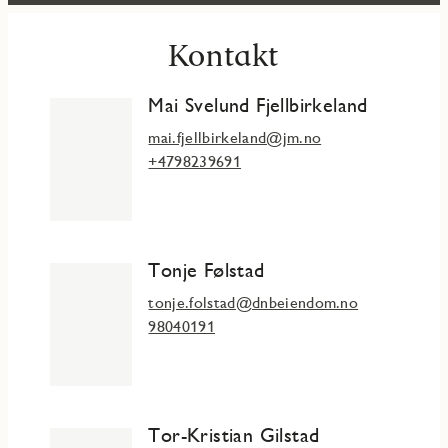
Kontakt
Mai Svelund Fjellbirkeland
mai.fjellbirkeland@jm.no
+4798239691
Tonje Følstad
tonje.folstad@dnbeiendom.no
98040191
Tor-Kristian Gilstad