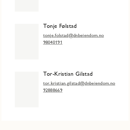
Tonje Følstad
tonje.folstad@dnbeiendom.no
98040191
Tor-Kristian Gilstad
tor.kristian.gilstad@dnbeiendom.no
92888669