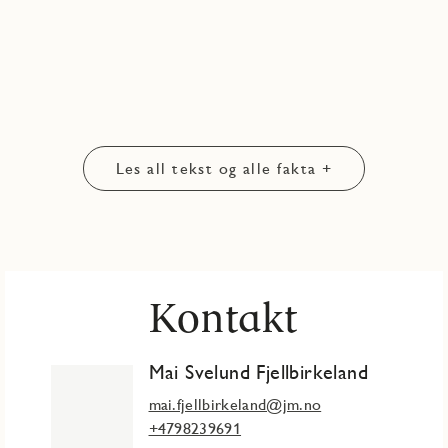
Les all tekst og alle fakta +
Kontakt
Mai Svelund Fjellbirkeland
mai.fjellbirkeland@jm.no
+4798239691