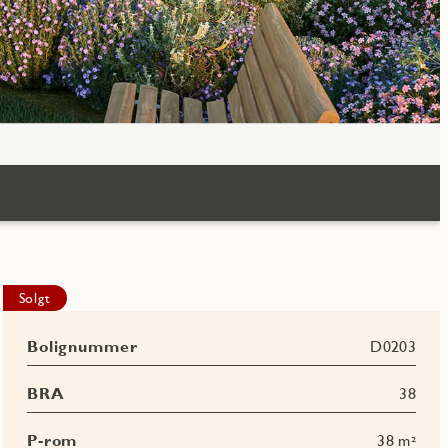
Solgt
Bolignummer
D0203
BRA
38
P-rom
38 m²