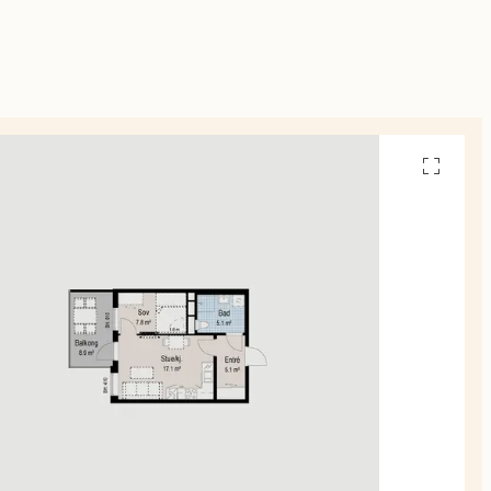
Se
alle
planskiss