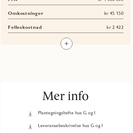
Omkostninger
kr 45 150
Felleskostnad
kr 2 422
Les
Les
Les
mer
mer
mer
om
om
om
BRA-
BRA-
Terrasse-
i
e
og
balkongareal
(TBA)
Mer info
Plantegningshefte hus G og I
Leveransebeskrivelse hus G og I