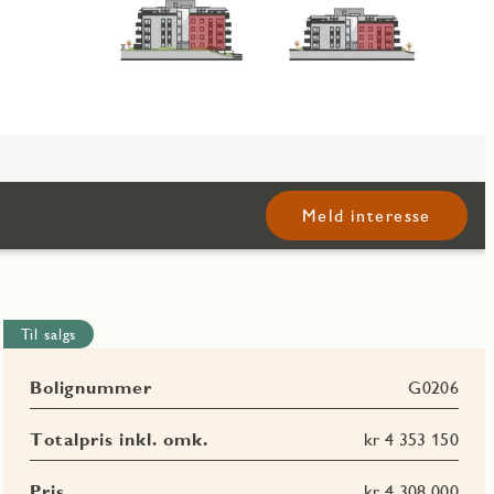
Meld interesse
Til salgs
Bolignummer
G0206
Totalpris inkl. omk.
kr 4 353 150
Pris
kr 4 308 000