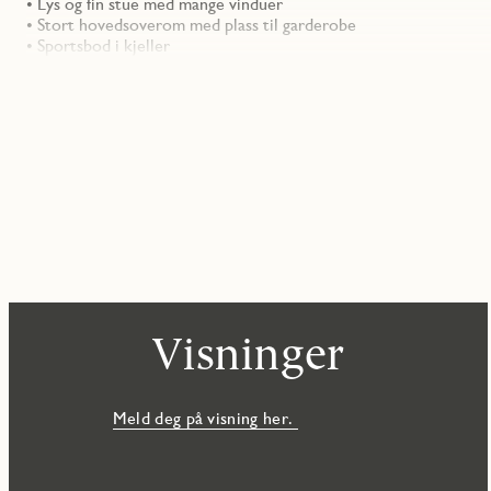
• Lys og fin stue med mange vinduer
• Stort hovedsoverom med plass til garderobe
• Sportsbod i kjeller
• Mulig å kjøpe p-plass
Visninger
Meld deg på visning her.