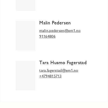
Malin Pedersen
malin.pedersen@em1.no
91164806
Tara Husmo Fagerstad
tara.fagerstad@em1.no
+4794815713