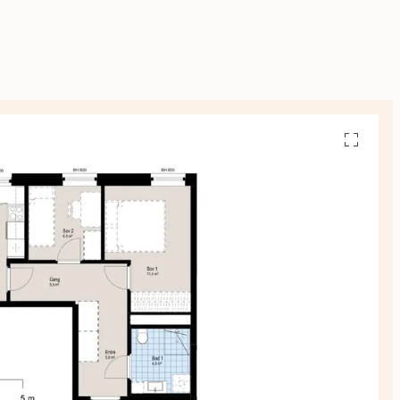
Se
alle
planskiss