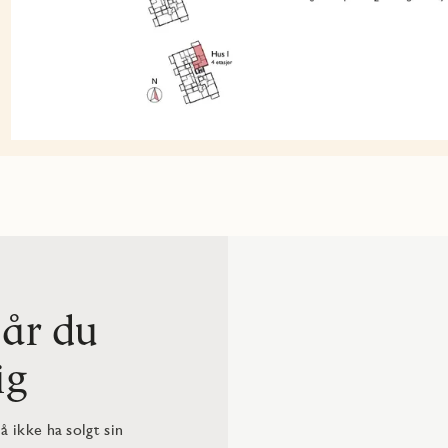
når du
ig
 ikke ha solgt sin