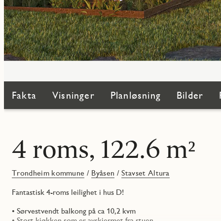
Fakta
Visninger
Planløsning
Bilder
4 roms, 122.6 m²
Trondheim kommune
/
Byåsen
/
Stavset Altura
Fantastisk 4-roms leilighet i hus D!
• Sørvestvendt balkong på ca 10,2 kvm
• Stort kjøkken som er avskjermet fra stuen