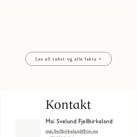
ka som en av dine nærmeste naboer. Her kan du leve et godt og
en.
:
iemens
Les all tekst og alle fakta +
jen.
rket prosjekt. Det betyr at du får et hjem med godt inneklima,
Kontakt
Mai Svelund Fjellbirkeland
mai.fjellbirkeland@jm.no