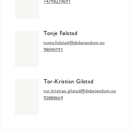
+4798239691
Tonje Følstad
tonje.folstad@dnbeiendom.no
98040191
Tor-Kristian Gilstad
tor.kristian.gilstad@dnbeiendom.no
92888669