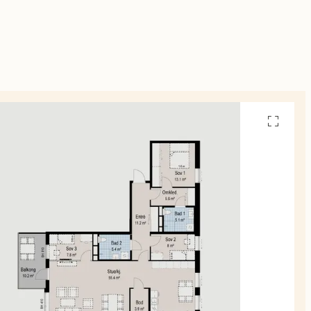
Se
alle
planskiss