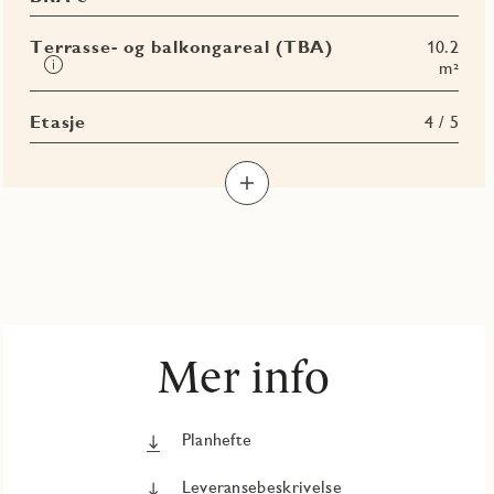
mer
i
om
Terrasse- og balkongareal (TBA)
10.2
BRA-
Les
m²
e
mer
om
Etasje
4 / 5
Terrasse-
og
balkongareal
(TBA)
Mer info
Planhefte
Leveransebeskrivelse