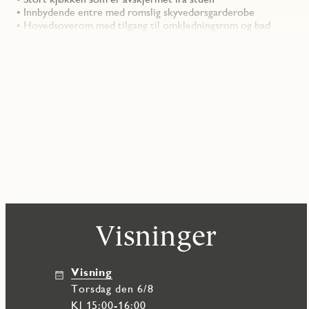
• Innbydende entre med romslig skyvedørsgarderobe
• Hovedsoverom med tilgang til omkledningsrom og bad
• P-plass i felles garasjekjeller er inkludert i prisen
I Stavset Altura får du flotte, lettstelte leiligheter med bymar
aktivt liv, uten å måtte tenke på snømåking eller klipping av plen
Prosjektet leveres med gode kvaliteter, vi kan blant annet nevne
• Kvalitetskjøkken fra Marbodal med integrerte hvitevarer fra S
• Fliselagt baderom med vegghengt wc og downlights i tak
• Plassbygget boligprosjekt med solide kvaliteter
• Sportsbod i garasjen. Mulig å kjøpe ekstra rom/bod i underetas
• Skyvedørsgarderobe inkludert på hovedsoverom eller i entré
Som alle våre andre prosjekter så blir Stavset Altura et svaneme
det er godt isolert og du får et lavere energiforbruk.
Visninger
Velkommen til Stavset Altura!
Visning
torsdag den 6/8
Kl 15:00-16:00