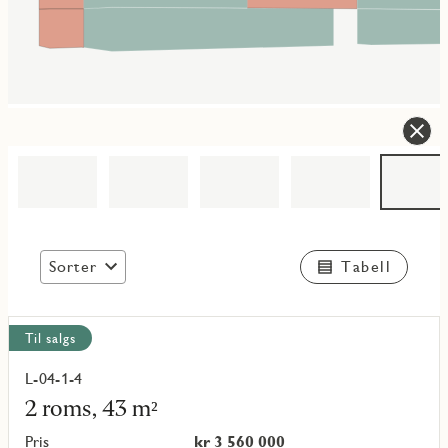
Sorter
Tabell
Vis
Til salgs
alle
objekt
L-04-1-4
Les
mer
2 roms, 43 m²
om
objekt
Pris
kr 3 560 000