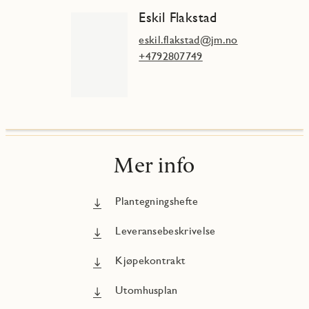
Eskil Flakstad
eskil.flakstad@jm.no
+4792807749
Mer info
Plantegningshefte
Leveransebeskrivelse
Kjøpekontrakt
Utomhusplan