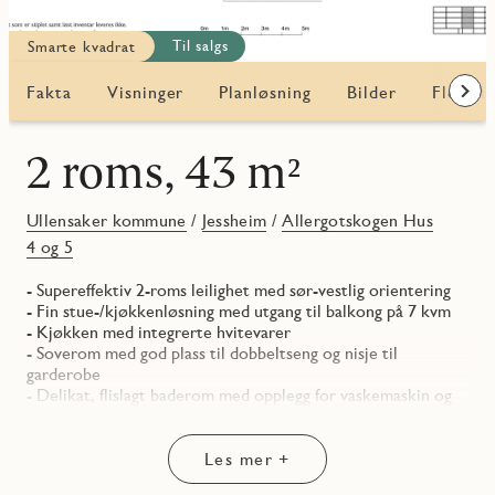
Til salgs
Smarte kvadrat
Fakta
Visninger
Planløsning
Bilder
Flere b
Frem
2 roms, 43 m²
Ullensaker kommune
/
Jessheim
/
Allergotskogen Hus
4 og 5
- Supereffektiv 2-roms leilighet med sør-vestlig orientering
- Fin stue-/kjøkkenløsning med utgang til balkong på 7 kvm
- Kjøkken med integrerte hvitevarer
- Soverom med god plass til dobbeltseng og nisje til
garderobe
- Delikat, flislagt baderom med opplegg for vaskemaskin og
downlights i himling
- Praktisk entré med adkomst til egen bod
- I tillegg medfølger sportsbod i underetasjen
Les mer +