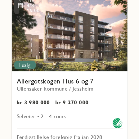
Tir
mer
Favoritmarkering
4/8
om
16:00
Allergotskogen
Hus 6
og
7
I salg
Allergotskogen Hus 6 og 7
Ullensaker kommune / Jessheim
kr 3 980 000 - kr 9 270 000
Selveier • 2 - 4 roms
Ferdigstillelse foreløpig fra jan 2028