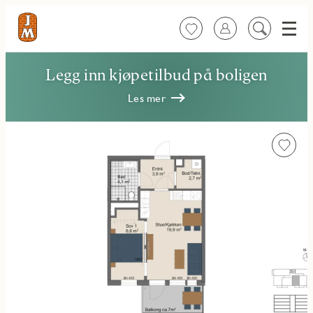
Meny
Favoritter
Logg inn
Søk
på
innhold
Legg inn kjøpetilbud på boligen
Les mer
Favorit