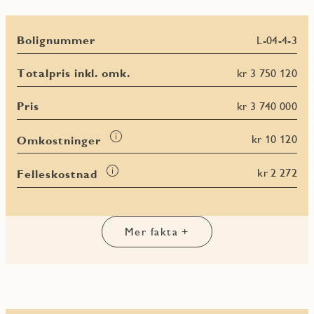
Bolignummer
L-04-4-3
Totalpris inkl. omk.
kr 3 750 120
Pris
kr 3 740 000
Les
kr 10 120
Omkostninger
mer
om
Les
kr 2 272
Felleskostnad
Omkostninger
mer
Les
Les
Les
om
Les
mer
mer
mer
Felleskostnad
mer
om
om
om
om
BRA-
BRA-
BRA
Mer fakta +
Terrasse-
i
e
totalt
og
balkongareal
(TBA)