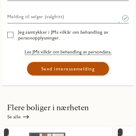
Melding til selger (valgfritt)
Jeg samtykker i JMs vilkår om behandling av
personopplysninger.
Les JMs vilkår om behandling av persondata.
Send interessemelding
Flere boliger i nærheten
Se alle
Les
Les
Tir
Ti
mer
mer
ritmarkering
Favoritmarker