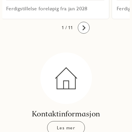
Ferdigstillelse foreløpig fra jan 2028
Ferdigs
10
11
1
2
3
4
5
6
7
8
9
/ 11
Fremover
Kontaktinformasjon
Les mer