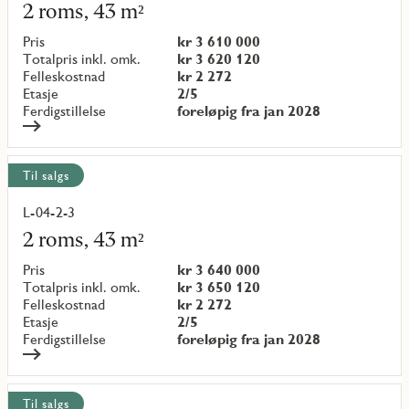
mer
2 roms, 43 m²
om
objekt
Pris
kr 3 610 000
{objectNumber}
Totalpris inkl. omk.
kr 3 620 120
Felleskostnad
kr 2 272
Etasje
2/5
Ferdigstillelse
foreløpig fra jan 2028
Til salgs
L-04-2-3
Les
mer
2 roms, 43 m²
om
objekt
Pris
kr 3 640 000
{objectNumber}
Totalpris inkl. omk.
kr 3 650 120
Felleskostnad
kr 2 272
Etasje
2/5
Ferdigstillelse
foreløpig fra jan 2028
Til salgs