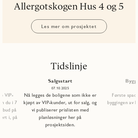
Allergotskogen Hus 4 og 5
Les mer om prosjektet
Tidslinje
Salgsstart
Bygg
5
07.10.2025
le VIP-
Nå legges de boligene som ikke er
Første spade
n du i 7
kjøpt av VIP-kunder, ut for salg, og
byggingen av b
ilbud på
vi publiserer prislisten med
ert i, på
planløsninger her på
prosjektsiden.