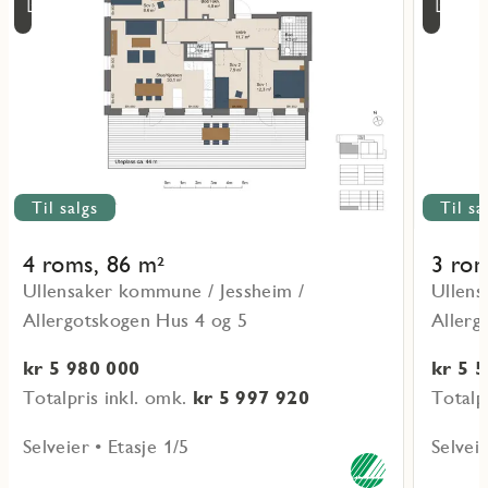
4/8
4/
om
om
16:00
16
objekt
objekt
L-
L-
04-
04-
1-
1-
1
3
Til salgs
Til sa
4 roms, 86 m²
3 rom
Ullensaker kommune / Jessheim /
Ullens
Allergotskogen Hus 4 og 5
Allerg
kr 5 980 000
kr 5 
Totalpris inkl. omk.
kr 5 997 920
Totalp
Selveier • Etasje 1/5
Selveie