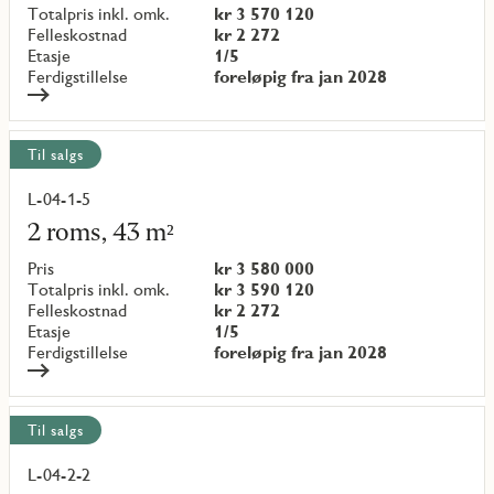
{objectNumber}
Totalpris inkl. omk.
kr 3 570 120
Felleskostnad
kr 2 272
Etasje
1/5
Ferdigstillelse
foreløpig fra jan 2028
Til salgs
L-04-1-5
Les
mer
2 roms, 43 m²
om
objekt
Pris
kr 3 580 000
{objectNumber}
Totalpris inkl. omk.
kr 3 590 120
Felleskostnad
kr 2 272
Etasje
1/5
Ferdigstillelse
foreløpig fra jan 2028
Til salgs
L-04-2-2
Les