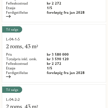
Felleskostnad
kr 2 272
Etasje
1/5
Ferdigstillelse
foreløpig fra jan 2028
Til salgs
L-04-1-5
Les
mer
2 roms, 43 m²
om
objekt
Pris
kr 3 580 000
{objectNumber}
Totalpris inkl. omk.
kr 3 590 120
Felleskostnad
kr 2 272
Etasje
1/5
Ferdigstillelse
foreløpig fra jan 2028
Til salgs
L-04-2-2
Les
mer
2 roms, 43 m²