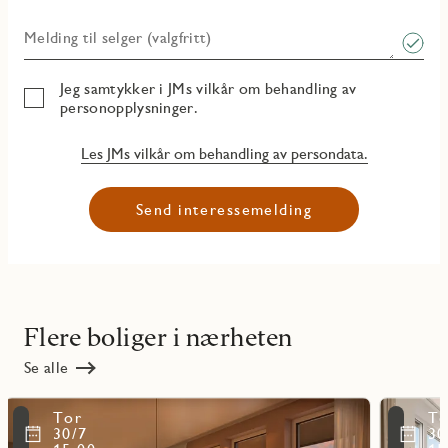
Melding til selger (valgfritt)
Jeg samtykker i JMs vilkår om behandling av
personopplysninger.
Les JMs vilkår om behandling av persondata.
Send interessemelding
Flere boliger i nærheten
Se alle
Les
Les
Tor
To
mer
mer
ritmarkering
Favoritmarker
30/7
30
om
om