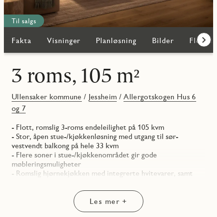
Til salgs
Fakta
Visninger
Planløsning
Bilder
Flere b
Frem
3 roms, 105 m²
Ullensaker kommune
/
Jessheim
/
Allergotskogen Hus 6
og 7
- Flott, romslig 3-roms endeleilighet på 105 kvm
- Stor, åpen stue-/kjøkkenløsning med utgang til sør-
vestvendt balkong på hele 33 kvm
- Flere soner i stue-/kjøkkenområdet gir gode
møbleringsmuligheter
- Romslig hjørnekjøkken med integrerte hvitevarer, samt
ovn i høyskap
- Stort hovedsoverom med god plass til dobbeltseng og
garderobe, samt walk-in-closet
Les mer +
- 2 stk delikate baderom, begge med dusj og downlights i