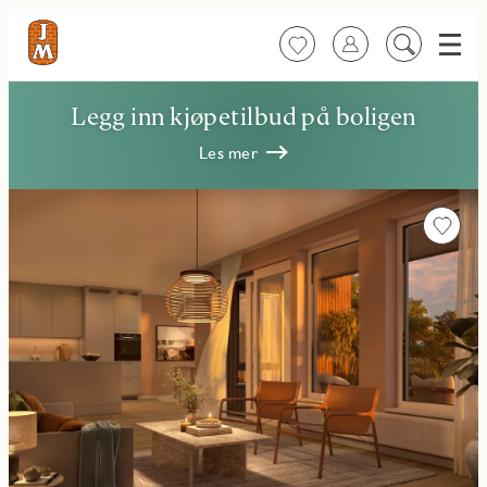
Meny
Favoritter
Logg inn
Søk
på
innhold
Legg inn kjøpetilbud på boligen
Les mer
Favorit