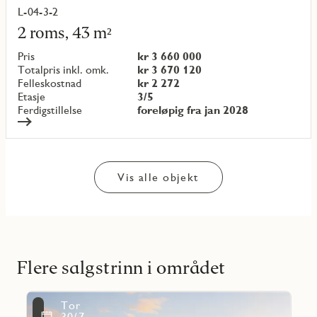
L-04-3-2
Les
mer
2 roms, 43 m²
om
objekt
Pris
kr 3 660 000
{objectNumber}
Totalpris inkl. omk.
kr 3 670 120
Felleskostnad
kr 2 272
Etasje
3/5
Ferdigstillelse
foreløpig fra jan 2028
Vis alle objekt
Flere salgstrinn i området
Les
Tor
mer
Favoritmarkering
30/7