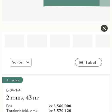
Sorter
Tabell
Vis
Til salgs
alle
objekt
L-04-1-4
Les
mer
2 roms, 43 m²
om
objekt
Pris
kr 3 560 000
{objectNumber}
Totalpris inkl. omk.
kr 3 570 120