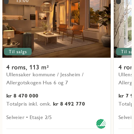
15:00
15
objekt
objekt
L-
L-
07-
07-
2-
3-
2
1
Til salgs
Til sa
4 roms, 113 m²
4 rom
Ullensaker kommune / Jessheim /
Ullens
Allergotskogen Hus 6 og 7
Allerg
kr 8 470 000
kr 7 
Totalpris inkl. omk.
kr 8 492 770
Totalp
Selveier • Etasje 2/5
Selveie