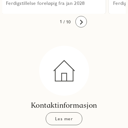
Ferdigstillelse foreløpig fra jan 2028
Ferdigs
10
1
2
3
4
5
6
7
8
9
/ 10
Fremover
Kontaktinformasjon
Les mer