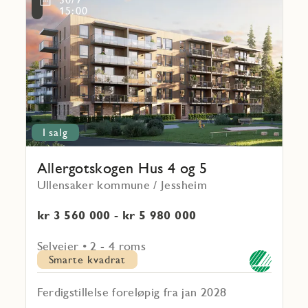
om
15:00
Allergotskogen
Hus
4 og
5
I salg
Allergotskogen Hus 4 og 5
Ullensaker kommune / Jessheim
kr 3 560 000 - kr 5 980 000
Selveier • 2 - 4 roms
Smarte kvadrat
Ferdigstillelse foreløpig fra jan 2028