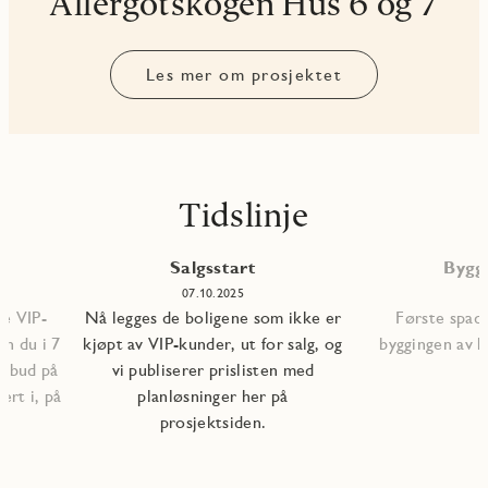
Allergotskogen Hus 6 og 7
Les mer om prosjektet
Tidslinje
Salgsstart
Bygg
5
07.10.2025
le VIP-
Nå legges de boligene som ikke er
Første spade
n du i 7
kjøpt av VIP-kunder, ut for salg, og
byggingen av b
ilbud på
vi publiserer prislisten med
ert i, på
planløsninger her på
prosjektsiden.