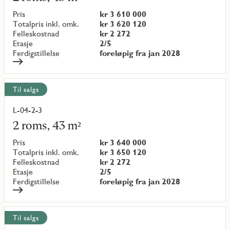
om
objekt
Pris
kr 3 610 000
{objectNumber}
Totalpris inkl. omk.
kr 3 620 120
Felleskostnad
kr 2 272
Etasje
2/5
Ferdigstillelse
foreløpig fra jan 2028
Til salgs
L-04-2-3
Les
mer
2 roms, 43 m²
om
objekt
Pris
kr 3 640 000
{objectNumber}
Totalpris inkl. omk.
kr 3 650 120
Felleskostnad
kr 2 272
Etasje
2/5
Ferdigstillelse
foreløpig fra jan 2028
Til salgs