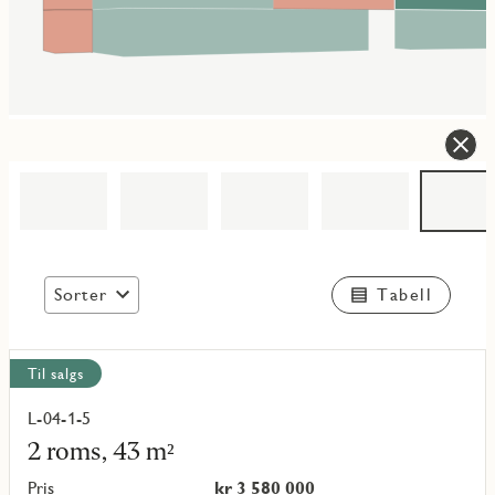
Sorter
Tabell
Vis
Til salgs
alle
objekt
L-04-1-5
Les
mer
2 roms, 43 m²
om
objekt
Pris
kr 3 580 000