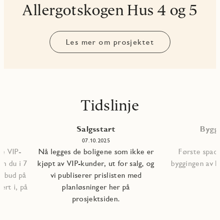
Allergotskogen Hus 4 og 5
Les mer om prosjektet
Tidslinje
Salgsstart
Bygg
5
07.10.2025
le VIP-
Nå legges de boligene som ikke er
Første spade
n du i 7
kjøpt av VIP-kunder, ut for salg, og
byggingen av b
ilbud på
vi publiserer prislisten med
ert i, på
planløsninger her på
prosjektsiden.