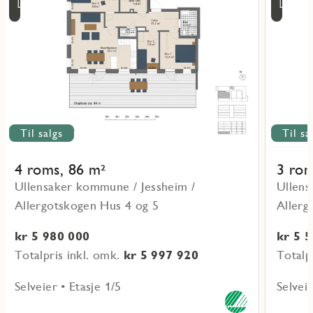
11/8
11
om
om
16:00
16
objekt
objekt
L-
L-
04-
04-
1-
1-
1
3
Til salgs
Til sa
4 roms, 86 m²
3 rom
Ullensaker kommune / Jessheim /
Ullens
Allergotskogen Hus 4 og 5
Allerg
kr 5 980 000
kr 5 
Totalpris inkl. omk.
kr 5 997 920
Totalp
Selveier • Etasje 1/5
Selveie