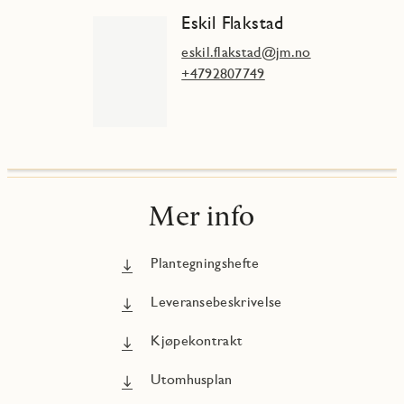
Eskil Flakstad
eskil.flakstad@jm.no
+4792807749
Mer info
Plantegningshefte
Leveransebeskrivelse
Kjøpekontrakt
Utomhusplan