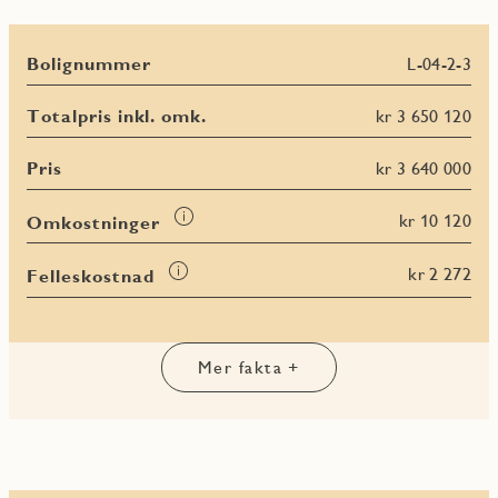
Bolignummer
L-04-2-3
Totalpris inkl. omk.
kr 3 650 120
Pris
kr 3 640 000
Les
kr 10 120
Omkostninger
mer
om
Les
kr 2 272
Felleskostnad
Omkostninger
mer
Les
Les
Les
om
Les
mer
mer
mer
Felleskostnad
mer
om
om
om
om
BRA-
BRA-
BRA
Mer fakta +
Terrasse-
i
e
totalt
og
balkongareal
(TBA)