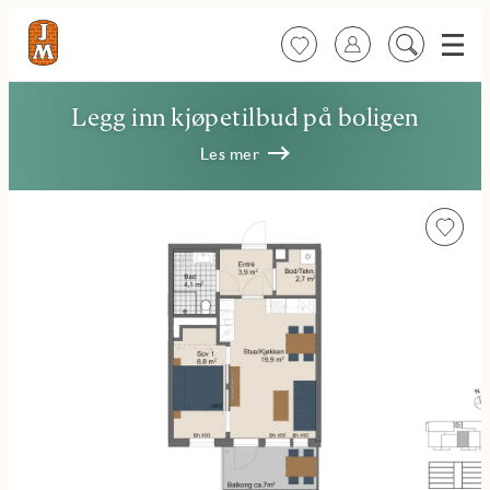
Meny
Favoritter
Logg inn
Søk
på
innhold
Legg inn kjøpetilbud på boligen
Les mer
Favorit