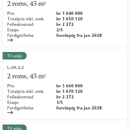
mer
2 roms, 43 m²
om
objekt
Pris
kr 3 640 000
{objectNumber}
Totalpris inkl. omk.
kr 3 650 120
Felleskostnad
kr 2 272
Etasje
2/5
Ferdigstillelse
foreløpig fra jan 2028
Til salgs
L-04-3-2
Les
mer
2 roms, 43 m²
om
objekt
Pris
kr 3 660 000
{objectNumber}
Totalpris inkl. omk.
kr 3 670 120
Felleskostnad
kr 2 272
Etasje
3/5
Ferdigstillelse
foreløpig fra jan 2028
Til salgs