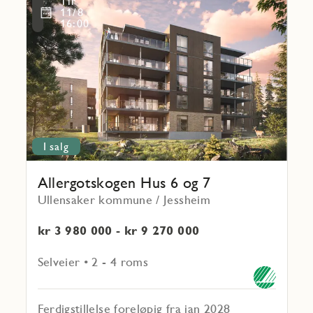
Tir
mer
Favoritmarkering
11/8
om
16:00
Allergotskogen
Hus 6
og
7
I salg
Allergotskogen Hus 6 og 7
Ullensaker kommune / Jessheim
kr 3 980 000 - kr 9 270 000
Selveier • 2 - 4 roms
Ferdigstillelse foreløpig fra jan 2028