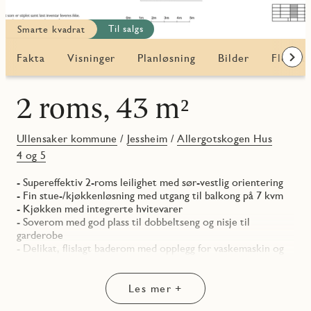
Til salgs
Smarte kvadrat
Fakta
Visninger
Planløsning
Bilder
Flere b
Frem
2 roms, 43 m²
Ullensaker kommune
/
Jessheim
/
Allergotskogen Hus
4 og 5
- Supereffektiv 2-roms leilighet med sør-vestlig orientering
- Fin stue-/kjøkkenløsning med utgang til balkong på 7 kvm
- Kjøkken med integrerte hvitevarer
- Soverom med god plass til dobbeltseng og nisje til
garderobe
- Delikat, flislagt baderom med opplegg for vaskemaskin og
downlights i himling
- Praktisk entré med adkomst til egen bod
- I tillegg medfølger sportsbod i underetasjen
Les mer +