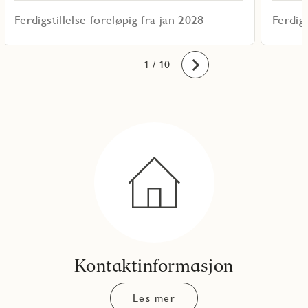
Ferdigstillelse foreløpig fra jan 2028
Ferdigs
10
1
2
3
4
5
6
7
8
9
/ 10
Fremover
Kontaktinformasjon
Les mer