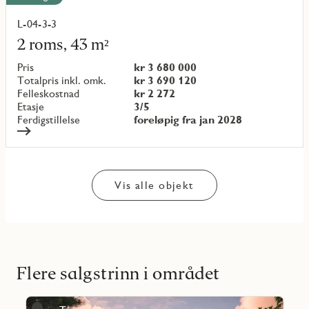
L-04-3-3
Les
mer
2 roms, 43 m²
om
objekt
Pris
kr 3 680 000
{objectNumber}
Totalpris inkl. omk.
kr 3 690 120
Felleskostnad
kr 2 272
Etasje
3/5
Ferdigstillelse
foreløpig fra jan 2028
Vis alle objekt
Flere salgstrinn i området
Les