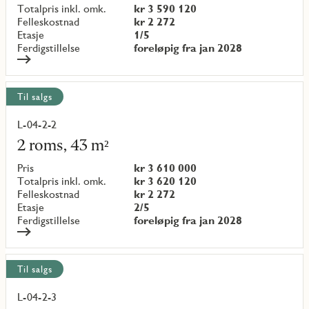
{objectNumber}
Totalpris inkl. omk.
kr 3 590 120
Felleskostnad
kr 2 272
Etasje
1/5
Ferdigstillelse
foreløpig fra jan 2028
Til salgs
L-04-2-2
Les
mer
2 roms, 43 m²
om
objekt
Pris
kr 3 610 000
{objectNumber}
Totalpris inkl. omk.
kr 3 620 120
Felleskostnad
kr 2 272
Etasje
2/5
Ferdigstillelse
foreløpig fra jan 2028
Til salgs
L-04-2-3
Les