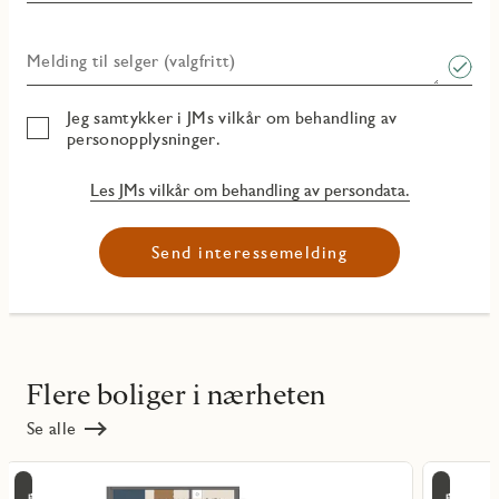
Melding til selger (valgfritt)
Jeg samtykker i JMs vilkår om behandling av
personopplysninger.
Les JMs vilkår om behandling av persondata.
Send interessemelding
Flere boliger i nærheten
Se alle
Les
Les
Tir
Ti
mer
mer
ritmarkering
Favoritmarker