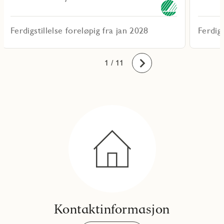
Ferdigstillelse foreløpig fra jan 2028
Ferdigs
10
11
1
2
3
4
5
6
7
8
9
/ 11
Fremover
Kontaktinformasjon