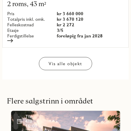
mer
2 roms, 43 m²
om
objekt
Pris
kr 3 660 000
{objectNumber}
Totalpris inkl. omk.
kr 3 670 120
Felleskostnad
kr 2 272
Etasje
3/5
Ferdigstillelse
foreløpig fra jan 2028
Vis alle objekt
Flere salgstrinn i området
Les
Tir
mer
Favoritmarkering
4/8
om
16:00
Allergotskogen