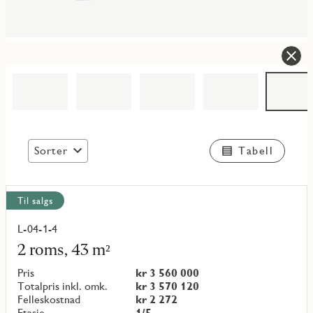
Sorter
Tabell
Vis
Til salgs
alle
objekt
L-04-1-4
Les
mer
2 roms, 43 m²
om
objekt
Pris
kr 3 560 000
{objectNumber}
Totalpris inkl. omk.
kr 3 570 120
Felleskostnad
kr 2 272
Etasje
1/5