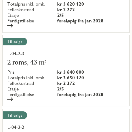
{objectNumber}
Totalpris inkl. omk.
kr 3 620 120
Felleskostnad
kr 2 272
Etasje
2/5
Ferdigstillelse
foreløpig fra jan 2028
Til salgs
L-04-2-3
Les
mer
2 roms, 43 m²
om
objekt
Pris
kr 3 640 000
{objectNumber}
Totalpris inkl. omk.
kr 3 650 120
Felleskostnad
kr 2 272
Etasje
2/5
Ferdigstillelse
foreløpig fra jan 2028
Til salgs
L-04-3-2
Les