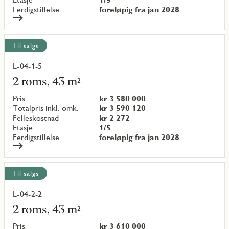
Ferdigstillelse
foreløpig fra jan 2028
Til salgs
L-04-1-5
Les
mer
2 roms, 43 m²
om
objekt
Pris
kr 3 580 000
{objectNumber}
Totalpris inkl. omk.
kr 3 590 120
Felleskostnad
kr 2 272
Etasje
1/5
Ferdigstillelse
foreløpig fra jan 2028
Til salgs
L-04-2-2
Les
mer
2 roms, 43 m²
om
objekt
Pris
kr 3 610 000