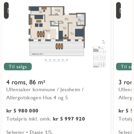
Les
Les
Tir
Ti
mer
mer
ritmarkering
Favoritmarker
4/8
4/
om
om
16:00
16
objekt
objekt
L-
L-
04-
04-
1-
1-
1
3
Til salgs
Til sa
4 roms, 86 m²
3 rom
Ullensaker kommune / Jessheim /
Ullens
Allergotskogen Hus 4 og 5
Allerg
kr 5 980 000
kr 5 
Totalpris inkl. omk.
kr 5 997 920
Totalp
Selveier • Etasje 1/5
Selveie