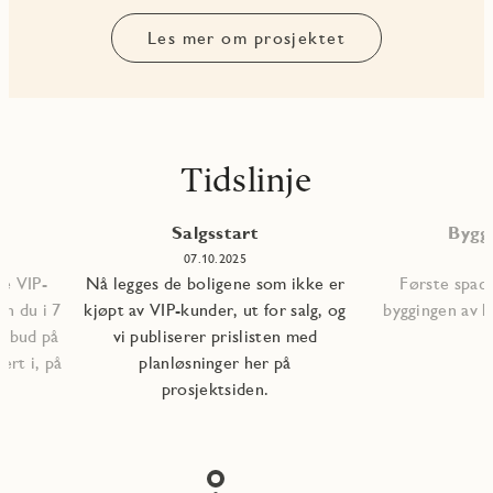
Les mer om prosjektet
Tidslinje
Salgsstart
Bygg
5
07.10.2025
le VIP-
Nå legges de boligene som ikke er
Første spade
n du i 7
kjøpt av VIP-kunder, ut for salg, og
byggingen av b
ilbud på
vi publiserer prislisten med
ert i, på
planløsninger her på
prosjektsiden.