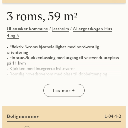
3 roms, 59 m²
Ullensaker kommune
/
Jessheim
/
Allergotskogen Hus
4 og 5
- Effektiv 3-roms hjørneleilighet med nord-vestlig
orientering
- Fin stue-/kjøkkenløsning med utgang til vestvendt uteplass
på 11 kvm
- Kjøkken med integrerte hvitevarer
- Romslig hovedsoverom med plass til dobbeltseng og
garderobe
- Soverom 2 / barnerom / gjesterom
- Delikat, flislagt baderom med opplegg for vaskemaskin og
Les mer +
downlights i himling
- Praktisk entré med plass til garderobe
- Innvendig bod i tilknytning til kjøkken
- I tillegg medfølger sportsbod i underetasjen
Bolignummer
L-04-1-2