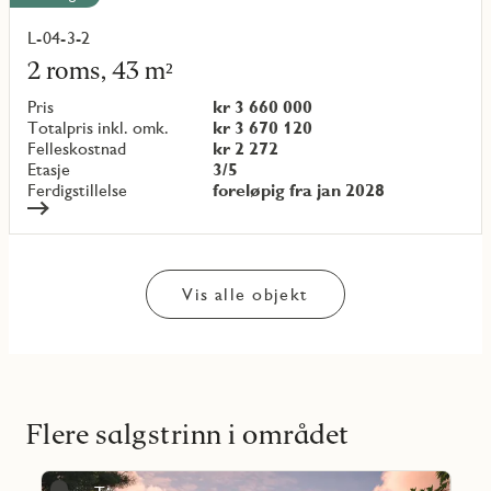
L-04-3-2
Les
mer
2 roms, 43 m²
om
objekt
Pris
kr 3 660 000
{objectNumber}
Totalpris inkl. omk.
kr 3 670 120
Felleskostnad
kr 2 272
Etasje
3/5
Ferdigstillelse
foreløpig fra jan 2028
Vis alle objekt
Flere salgstrinn i området
Les