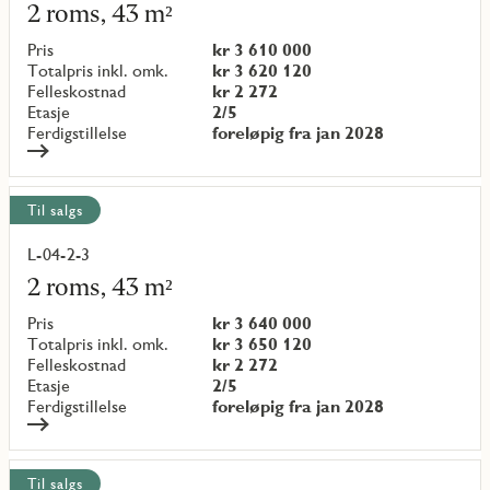
mer
2 roms, 43 m²
om
objekt
Pris
kr 3 610 000
{objectNumber}
Totalpris inkl. omk.
kr 3 620 120
Felleskostnad
kr 2 272
Etasje
2/5
Ferdigstillelse
foreløpig fra jan 2028
Til salgs
L-04-2-3
Les
mer
2 roms, 43 m²
om
objekt
Pris
kr 3 640 000
{objectNumber}
Totalpris inkl. omk.
kr 3 650 120
Felleskostnad
kr 2 272
Etasje
2/5
Ferdigstillelse
foreløpig fra jan 2028
Til salgs