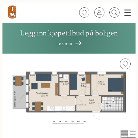
Meny
Favoritter
Logg inn
Søk
på
innhold
Legg inn kjøpetilbud på boligen
Les mer
Favorit