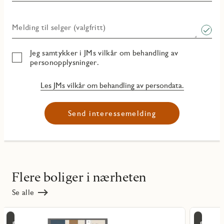
Melding til selger (valgfritt)
Jeg samtykker i JMs vilkår om behandling av
personopplysninger.
Les JMs vilkår om behandling av persondata.
Send interessemelding
Flere boliger i nærheten
Se alle
Les
Les
Tir
Ti
mer
mer
ritmarkering
Favoritmarker