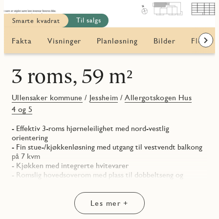
Til salgs
Smarte kvadrat
Fakta
Visninger
Planløsning
Bilder
Flere b
Frem
3 roms, 59 m²
Ullensaker kommune
/
Jessheim
/
Allergotskogen Hus
4 og 5
- Effektiv 3-roms hjørneleilighet med nord-vestlig
orientering
- Fin stue-/kjøkkenløsning med utgang til vestvendt balkong
på 7 kvm
- Kjøkken med integrerte hvitevarer
- Romslig hovedsoverom med plass til dobbeltseng og
garderobe
- Soverom 2 / barnerom / gjesterom
- Delikat, flislagt baderom med opplegg for vaskemaskin og
Les mer +
downlights i himling