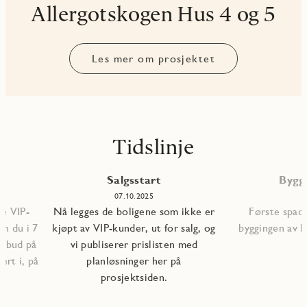
Allergotskogen Hus 4 og 5
Les mer om prosjektet
Tidslinje
Salgsstart
Bygg
5
07.10.2025
le VIP-
Nå legges de boligene som ikke er
Første spade
n du i 7
kjøpt av VIP-kunder, ut for salg, og
byggingen av b
ilbud på
vi publiserer prislisten med
ert i, på
planløsninger her på
prosjektsiden.