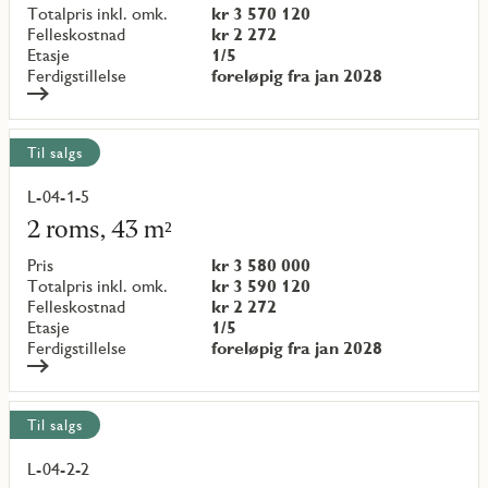
{objectNumber}
Totalpris inkl. omk.
kr 3 570 120
Felleskostnad
kr 2 272
Etasje
1/5
Ferdigstillelse
foreløpig fra jan 2028
Til salgs
L-04-1-5
Les
mer
2 roms, 43 m²
om
objekt
Pris
kr 3 580 000
{objectNumber}
Totalpris inkl. omk.
kr 3 590 120
Felleskostnad
kr 2 272
Etasje
1/5
Ferdigstillelse
foreløpig fra jan 2028
Til salgs
L-04-2-2
Les