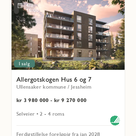
Tir
mer
Favoritmarkering
4/8
om
16:00
Allergotskogen
Hus 6
og
7
I salg
Allergotskogen Hus 6 og 7
Ullensaker kommune / Jessheim
kr 3 980 000 - kr 9 270 000
Selveier • 2 - 4 roms
Ferdigstillelse foreløpig fra jan 2028