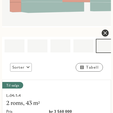
Sorter
Tabell
Vis
Til salgs
alle
objekt
L-04-1-4
Les
mer
2 roms, 43 m²
om
objekt
Pris
kr 3 560 000