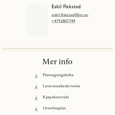
Eskil Flakstad
eskil.flakstad@jm.no
+4792807749
Mer info
Plantegningshefte
Leveransebeskrivelse
Kjøpekontrakt
Utomhusplan