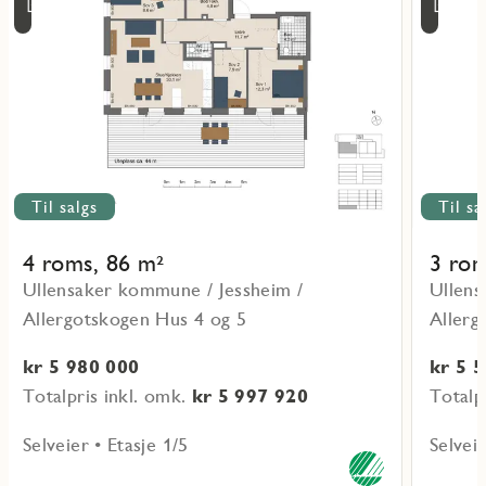
4/8
4/
om
om
16:00
16
objekt
objekt
L-
L-
04-
04-
1-
1-
1
3
Til salgs
Til sa
4 roms, 86 m²
3 rom
Ullensaker kommune / Jessheim /
Ullens
Allergotskogen Hus 4 og 5
Allerg
kr 5 980 000
kr 5 
Totalpris inkl. omk.
kr 5 997 920
Totalp
Selveier • Etasje 1/5
Selveie