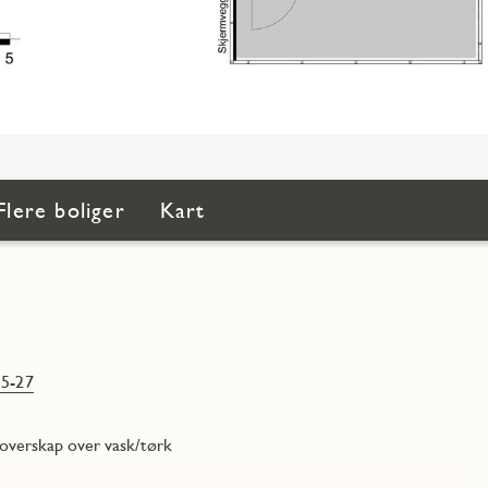
Flere boliger
Kart
5-27
 overskap over vask/tørk