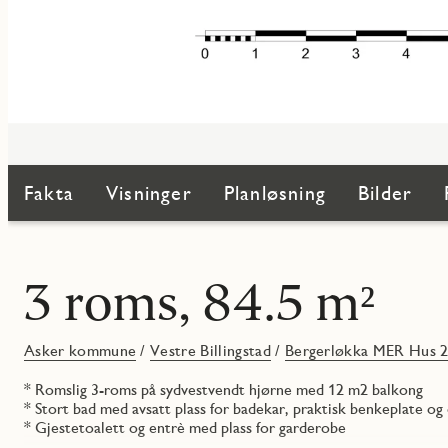
Fakta
Visninger
Planløsning
Bilder
3 roms, 84.5 m²
Asker kommune
/
Vestre Billingstad
/
Bergerløkka MER Hus 2
* Romslig 3-roms på sydvestvendt hjørne med 12 m2 balkong
* Stort bad med avsatt plass for badekar, praktisk benkeplate og
* Gjestetoalett og entrè med plass for garderobe