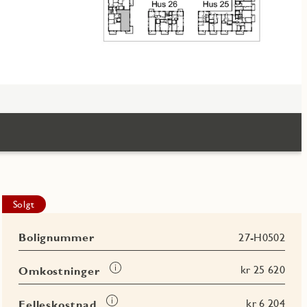
Solgt
Bolignummer
27-H0502
Les
kr 25 620
Omkostninger
mer
om
Les
kr 6 204
Felleskostnad
Omkostninger