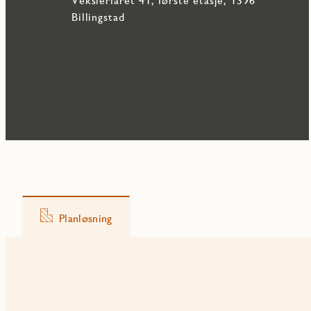
Vekslerfaret 41, første etasje, 1396
Billingstad
Planløsning