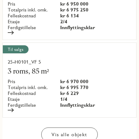
objekt
Pris
kr 6 950 000
{objectNumber}
Totalpris inkl. omk.
kr 6 975 250
Felleskostnad
kr 6 134
Etasje
2/4
Ferdigstillelse
Innflyttingsklar
Til salgs
25-H0101_VF 5
Les
mer
3 roms, 85 m²
om
objekt
Pris
kr 6 970 000
{objectNumber}
Totalpris inkl. omk.
kr 6 995 770
Felleskostnad
kr 6 229
Etasje
1/4
Ferdigstillelse
Innflyttingsklar
Vis alle objekt