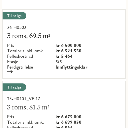
Vis
Til salgs
alle
objekt
26-H0502
Les
mer
3 roms, 69.5 m²
om
objekt
Pris
kr 6 500 000
{objectNumber}
Totalpris inkl. omk.
kr 6 521 550
Felleskostnad
kr 5 464
Etasje
5/5
Ferdigstillelse
Innflyttingsklar
Til salgs
25-H0101_VF 17
Les
mer
3 roms, 81.5 m²
om
objekt
Pris
kr 6 675 000
{objectNumber}
Totalpris inkl. omk.
kr 6 699 850
Felleskostnad
kr 6 064