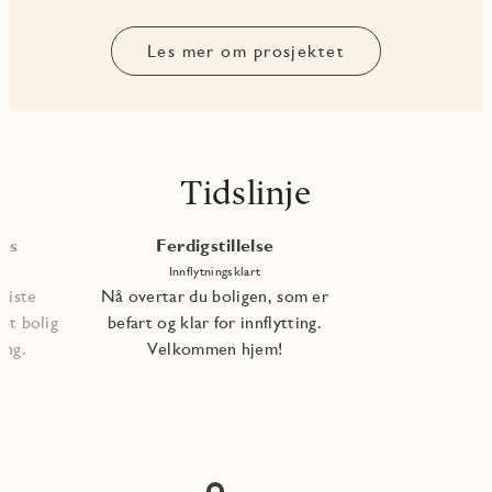
Les mer om prosjektet
Tidslinje
les
Ferdigstillelse
Innflytningsklart
 siste
Nå overtar du boligen, som er
pt bolig
befart og klar for innflytting.
ning.
Velkommen hjem!