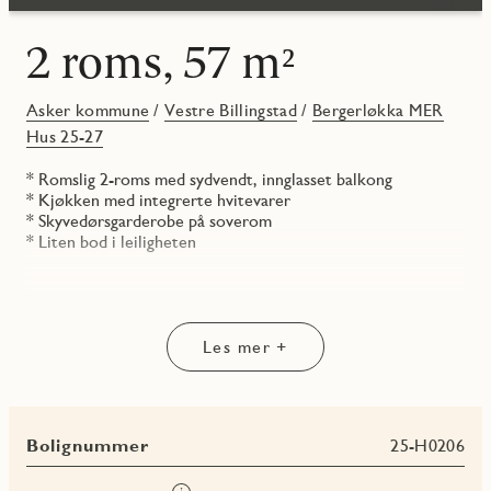
2 roms, 57 m²
Asker kommune
/
Vestre Billingstad
/
Bergerløkka MER
Hus 25-27
* Romslig 2-roms med sydvendt, innglasset balkong
* Kjøkken med integrerte hvitevarer
* Skyvedørsgarderobe på soverom
* Liten bod i leiligheten
Les mer +
Bolignummer
25-H0206