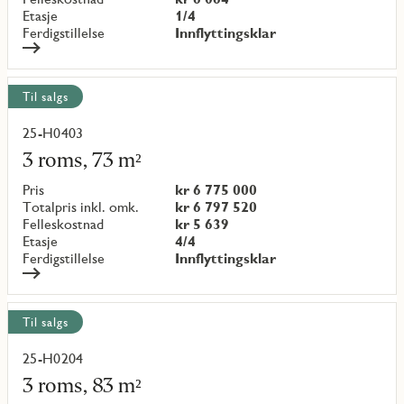
Etasje
1/4
Ferdigstillelse
Innflyttingsklar
Til salgs
25-H0403
Les
mer
3 roms, 73 m²
om
objekt
Pris
kr 6 775 000
{objectNumber}
Totalpris inkl. omk.
kr 6 797 520
Felleskostnad
kr 5 639
Etasje
4/4
Ferdigstillelse
Innflyttingsklar
Til salgs
25-H0204
Les
mer
3 roms, 83 m²
om