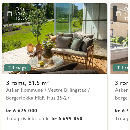
Les
Les
Ons
O
mer
mer
ritmarkering
Favoritmarker
29/7
29
om
om
15:30
15
objekt
objekt
25-
25-
H0101_VF
H0101_V
17
5
Til salgs
Til sa
3 roms, 81.5 m²
3 rom
Asker kommune / Vestre Billingstad /
Asker 
Bergerløkka MER Hus 25-27
Berge
kr 6 675 000
kr 6 
Totalpris inkl. omk.
kr 6 699 850
Totalp