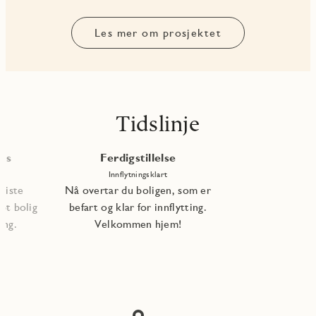
Les mer om prosjektet
Tidslinje
les
Ferdigstillelse
Innflytningsklart
 siste
Nå overtar du boligen, som er
pt bolig
befart og klar for innflytting.
ning.
Velkommen hjem!