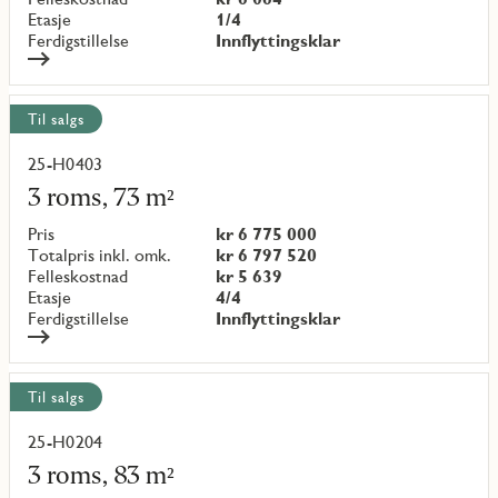
Etasje
1/4
Ferdigstillelse
Innflyttingsklar
Til salgs
25-H0403
Les
mer
3 roms, 73 m²
om
objekt
Pris
kr 6 775 000
{objectNumber}
Totalpris inkl. omk.
kr 6 797 520
Felleskostnad
kr 5 639
Etasje
4/4
Ferdigstillelse
Innflyttingsklar
Til salgs
25-H0204
Les
mer
3 roms, 83 m²
om