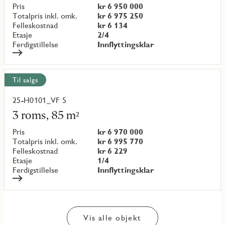
objekt
Pris
kr 6 950 000
{objectNumber}
Totalpris inkl. omk.
kr 6 975 250
Felleskostnad
kr 6 134
Etasje
2/4
Ferdigstillelse
Innflyttingsklar
Til salgs
25-H0101_VF 5
Les
mer
3 roms, 85 m²
om
objekt
Pris
kr 6 970 000
{objectNumber}
Totalpris inkl. omk.
kr 6 995 770
Felleskostnad
kr 6 229
Etasje
1/4
Ferdigstillelse
Innflyttingsklar
Vis alle objekt