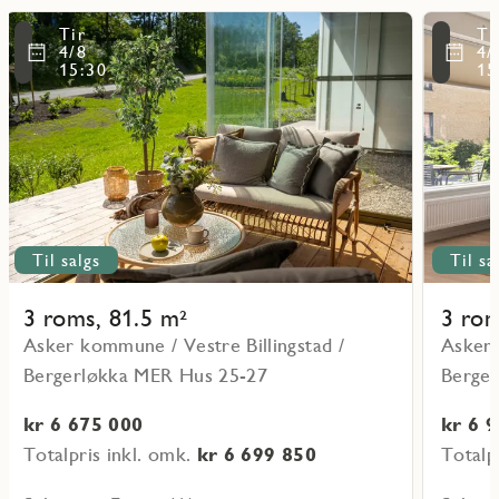
Les
Les
Tir
Ti
mer
mer
ritmarkering
Favoritmarker
4/8
4/
om
om
15:30
15
objekt
objekt
25-
25-
H0101_VF
H0101_V
17
5
Til salgs
Til sa
3 roms, 81.5 m²
3 rom
Asker kommune / Vestre Billingstad /
Asker 
Bergerløkka MER Hus 25-27
Berge
kr 6 675 000
kr 6 
Totalpris inkl. omk.
kr 6 699 850
Totalp