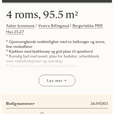
4 roms, 95.5 m²
Asker kommune
/
Vestre Billingstad
/
Bergerløkka MER
Hus 25-27
* Gjennomgående endeleilighet med to balkonger og store,
fine vindusflater
* Kjøkken med kjøkkenøy og god plass til spisebord
* Romslig bad med avsatt plass for badekar, arbeidsbenk
over vaskefunksjoner og overskap
* Gjestetoalett og god plass for garderobe
* Skyvedørsgarderobe på hovedsoverom
Les mer +
Bolignummer
26-H0303