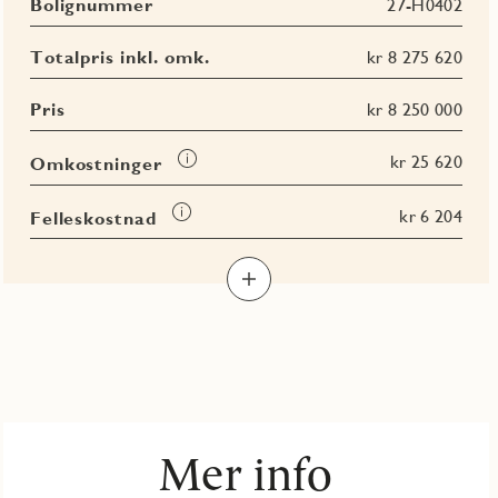
Bolignummer
27-H0402
Totalpris inkl. omk.
kr 8 275 620
Pris
kr 8 250 000
Les
kr 25 620
Omkostninger
mer
om
Les
kr 6 204
Felleskostnad
Omkostninger
mer
Les
Les
Les
om
Les
mer
mer
mer
Felleskostnad
mer
om
om
om
om
BRA-
BRA-
BRA
Terrasse-
i
e
totalt
og
balkongareal
(TBA)
Mer info