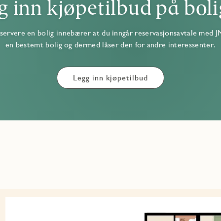
g inn kjøpetilbud på boli
servere en bolig innebærer at du inngår reservasjonsavtale med J
en bestemt bolig og dermed låser den for andre interessenter.
Legg inn kjøpetilbud