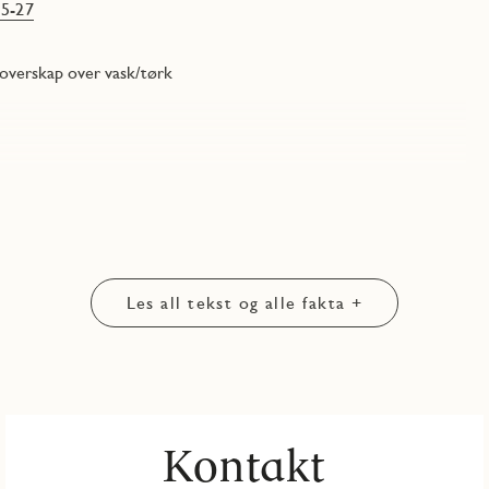
5-27
 overskap over vask/tørk
Les all tekst og alle fakta +
Kontakt