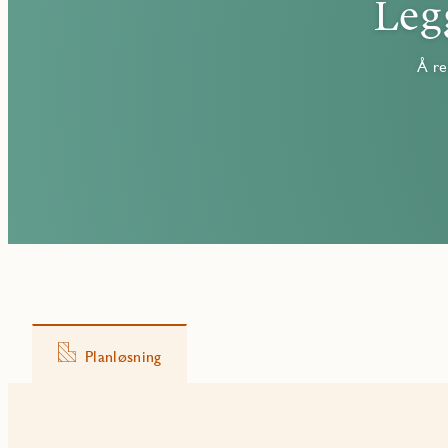
Leg
Å re
Planløsning