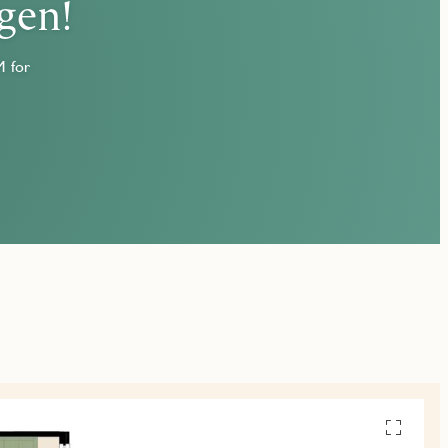
gen!
M for
Se
alle