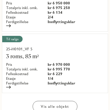
objekt
Pris
kr 6 950 000
{objectNumber}
Totalpris inkl. omk.
kr 6 975 250
Felleskostnad
kr 6 134
Etasje
2/4
Ferdigstillelse
Innflyttingsklar
Til salgs
25-H0101_VF 5
Les
mer
3 roms, 85 m²
om
objekt
Pris
kr 6 970 000
{objectNumber}
Totalpris inkl. omk.
kr 6 995 770
Felleskostnad
kr 6 229
Etasje
1/4
Ferdigstillelse
Innflyttingsklar
Vis alle objekt