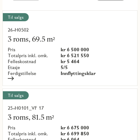
Vis
Til salgs
alle
objekt
26-H0502
Les
mer
3 roms, 69.5 m²
om
objekt
Pris
kr 6 500 000
{objectNumber}
Totalpris inkl. omk.
kr 6 521 550
Felleskostnad
kr 5 464
Etasje
5/5
Ferdigstillelse
Innflyttingsklar
Til salgs
25-H0101_VF 17
Les
mer
3 roms, 81.5 m²
om
objekt
Pris
kr 6 675 000
{objectNumber}
Totalpris inkl. omk.
kr 6 699 850
Felleskostnad
kr 6 064