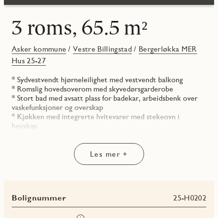
3 roms, 65.5 m²
Asker kommune
/
Vestre Billingstad
/
Bergerløkka MER
Hus 25-27
* Sydvestvendt hjørneleilighet med vestvendt balkong
* Romslig hovedsoverom med skyvedørsgarderobe
* Stort bad med avsatt plass for badekar, arbeidsbenk over
vaskefunksjoner og overskap
* Kjøkken med integrerte hvitevarer med stekeovn i
høyskap
* Entrè med god plass for garderobe
Les mer +
Bolignummer
25-H0202