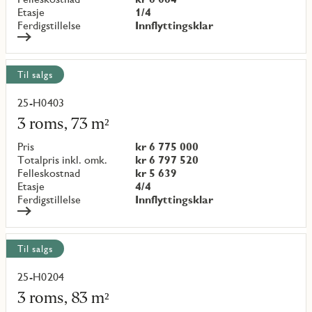
Etasje
1/4
Ferdigstillelse
Innflyttingsklar
Til salgs
25-H0403
Les
mer
3 roms, 73 m²
om
objekt
Pris
kr 6 775 000
{objectNumber}
Totalpris inkl. omk.
kr 6 797 520
Felleskostnad
kr 5 639
Etasje
4/4
Ferdigstillelse
Innflyttingsklar
Til salgs
25-H0204
Les
mer
3 roms, 83 m²
om