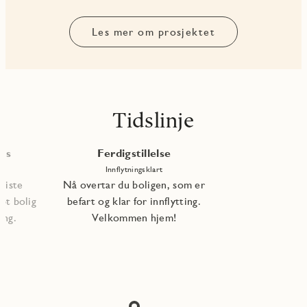
Les mer om prosjektet
Tidslinje
les
Ferdigstillelse
Innflytningsklart
 siste
Nå overtar du boligen, som er
pt bolig
befart og klar for innflytting.
ning.
Velkommen hjem!